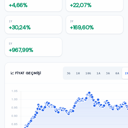
+4,66%
+22,07%
1Y
3Y
+30,24%
+169,60%
5Y
+967,99%
📈 FIYAT GEÇMIŞI
3G
1H
10G
1A
3A
6A
1