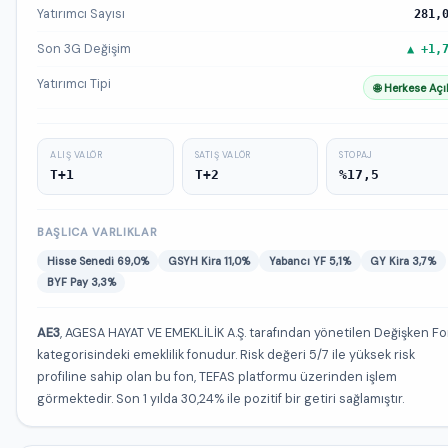
Yatırımcı Sayısı
281,
Son 3G Değişim
▲ +1,
Yatırımcı Tipi
🌐 Herkese Açı
ALIŞ VALÖR
SATIŞ VALÖR
STOPAJ
T+1
T+2
%17,5
BAŞLICA VARLIKLAR
Hisse Senedi 69,0%
GSYH Kira 11,0%
Yabancı YF 5,1%
GY Kira 3,7%
BYF Pay 3,3%
AE3
, AGESA HAYAT VE EMEKLİLİK A.Ş. tarafından yönetilen Değişken F
kategorisindeki emeklilik fonudur. Risk değeri 5/7 ile yüksek risk
profiline sahip olan bu fon, TEFAS platformu üzerinden işlem
görmektedir. Son 1 yılda 30,24% ile pozitif bir getiri sağlamıştır.