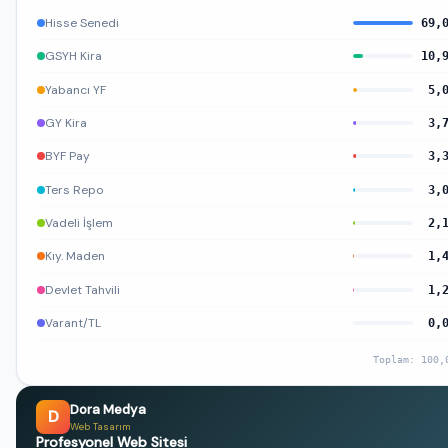
Hisse Senedi
69,
GSYH Kira
10,
Yabancı YF
5,
GY Kira
3,
BYF Pay
3,
Ters Repo
3,
Vadeli İşlem
2,
Kıy. Maden
1,
Devlet Tahvili
1,
Varant/TL
0,
Toplam: 100,
Dora Medya
D
Web Tasarım
Profesyonel Web Sitesi