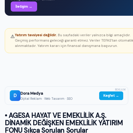
İletişim →
Yatırım tavsiyesi değildir.
Bu sayfadaki veriler yalnızca bilgi amaçlıdır.
⚠️
Geçmiş performans geleceği garanti etmez. Veriler TEFAS'tan otomati
alınmaktadır. Yatırım kararı için finansal danışmana başvurun.
REKLAM
Dora Medya
D
Keşfet →
Dijital Reklam · Web Tasarım · SEO
• AGESA HAYAT VE EMEKLİLİK A.Ş.
DİNAMİK DEĞİŞKEN EMEKLİLİK YATIRIM
FONU Sıkça Sorulan Sorular