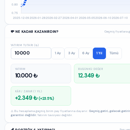
💸 NE KADAR KAZANIRDIN?
Geçmiş fiyatlara 
YATIRIM TUTARI (₺)
1 Ay
3 Ay
6 Ay
1 Yıl
Tümü
YATIRIM
BUGÜNKÜ DEĞER
10.000 ₺
12.349 ₺
KÂR / ZARAR (1 YIL)
+2.349 ₺
(+23.5%)
⚠️ Bu hesaplama geçmiş birim pay fiyatlarına dayanır.
Geçmiş getiri, gelecek getiri
garantisi değildir.
Yatırım tavsiyesi değildir.
💰 PORTFÖY & YATIRIMCI
Son ver