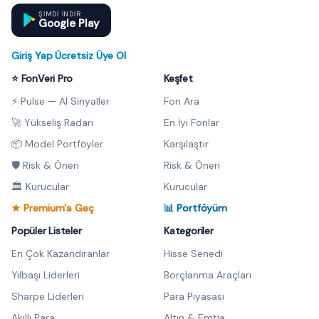
ŞIMDI INDIR
Google Play
Giriş Yap
·
Ücretsiz Üye Ol
⭐ FonVeri Pro
Keşfet
⚡ Pulse — AI Sinyaller
Fon Ara
🚀 Yükseliş Radarı
En İyi Fonlar
📦 Model Portföyler
Karşılaştır
🛡️ Risk & Öneri
Risk & Öneri
🏛️ Kurucular
Kurucular
★ Premium'a Geç
📊 Portföyüm
Popüler Listeler
Kategoriler
En Çok Kazandıranlar
Hisse Senedi
Yılbaşı Liderleri
Borçlanma Araçları
Sharpe Liderleri
Para Piyasası
Akıllı Para
Altın & Emtia