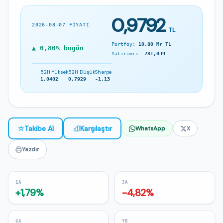
0,9792
2026-08-07 FIYATI
TL
Portföy:
10,80 Mr TL
▲ 0,80% bugün
Yatırımcı:
281,039
52H Yüksek
52H Düşük
Sharpe
1,0402
0,7929
-1,13
☆
Takibe Al
Karşılaştır
WhatsApp
X
Yazdır
1A
3A
+1,79%
-4,82%
6A
YB