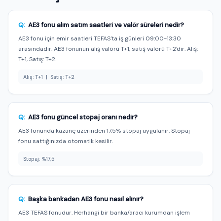
Q:
AE3 fonu alım satım saatleri ve valör süreleri nedir?
AE3 fonu için emir saatleri TEFAS'ta iş günleri 09:00-13:30
arasındadır. AE3 fonunun alış valörü T+1, satış valörü T+2'dir. Alış:
T+1, Satış: T+2.
Alış: T+1 | Satış: T+2
Q:
AE3 fonu güncel stopaj oranı nedir?
AE3 fonunda kazanç üzerinden 17,5% stopaj uygulanır. Stopaj
fonu sattığınızda otomatik kesilir.
Stopaj: %17,5
Q:
Başka bankadan AE3 fonu nasıl alınır?
AE3 TEFAS fonudur. Herhangi bir banka/aracı kurumdan işlem