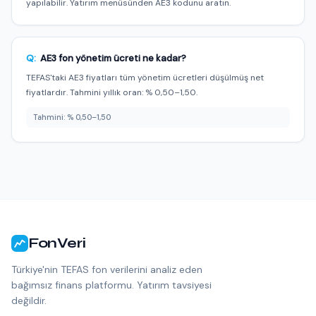
yapılabilir. Yatırım menüsünden AE3 kodunu aratın.
Q:
AE3 fon yönetim ücreti ne kadar?
TEFAS'taki AE3 fiyatları tüm yönetim ücretleri düşülmüş net
fiyatlardır. Tahmini yıllık oran: % 0,50–1,50.
Tahmini: % 0,50–1,50
FonVeri
Türkiye'nin TEFAS fon verilerini analiz eden
bağımsız finans platformu. Yatırım tavsiyesi
değildir.