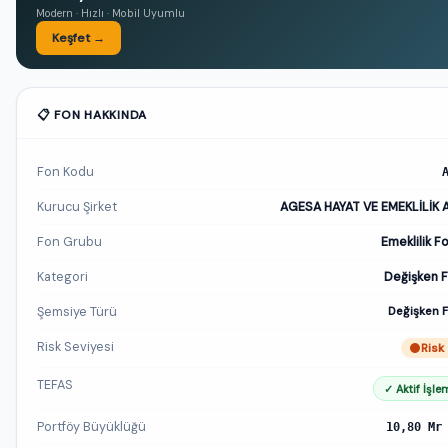
Modern · Hızlı · Mobil Uyumlu
Keşfet →
📋 FON HAKKINDA
Fon Kodu
Kurucu Şirket
AGESA HAYAT VE EMEKLİLİK A
Fon Grubu
Emeklilik F
Kategori
Değişken 
Şemsiye Türü
Değişken 
Risk Seviyesi
Risk
TEFAS
✓ Aktif İşle
Portföy Büyüklüğü
10,80 Mr