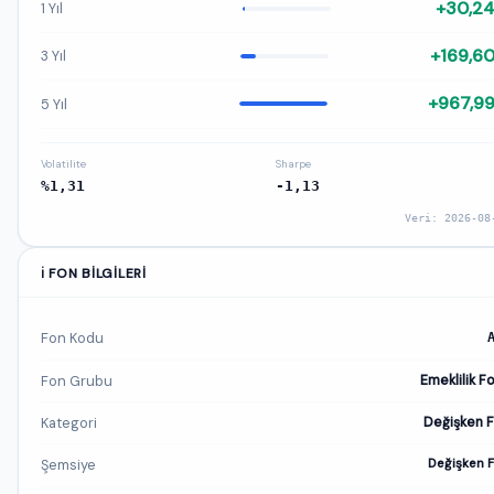
+30,2
1 Yıl
+169,6
3 Yıl
+967,9
5 Yıl
Volatilite
Sharpe
%1,31
-1,13
Veri: 2026-08
ℹ️ FON BILGILERI
Fon Kodu
Fon Grubu
Emeklilik F
Kategori
Değişken 
Şemsiye
Değişken 