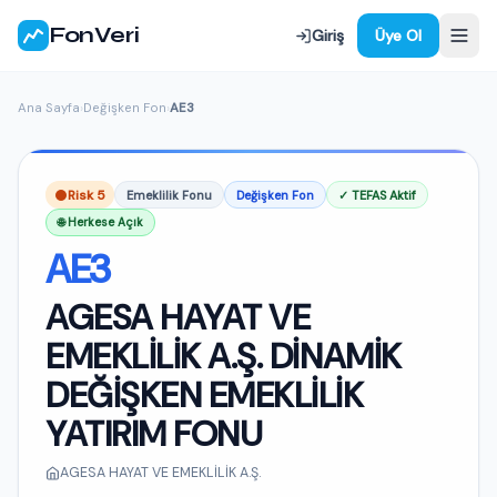
FonVeri
Giriş
Üye Ol
Ana Sayfa
›
Değişken Fon
›
AE3
Risk 5
Emeklilik Fonu
Değişken Fon
✓ TEFAS Aktif
🌐 Herkese Açık
AE3
AGESA HAYAT VE
EMEKLİLİK A.Ş. DİNAMİK
DEĞİŞKEN EMEKLİLİK
YATIRIM FONU
AGESA HAYAT VE EMEKLİLİK A.Ş.