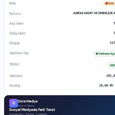
Risk
Risk
Kurucu
AGESA HAYAT VE EMEKLİLİK A
Alış Valör
Satış Valör
Stopaj
%1
Yatırımcı Tipi
🌐 Herkese Açı
TEFAS
Akti
Yatırımcı
281,
Portföy
10,80 Mr
Dora Medya
D
Sosyal Medya
Sosyal Medyada Fark Yarat
Instagram · TikTok · LinkedIn