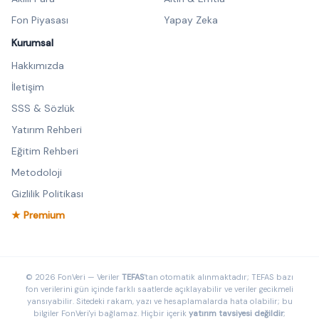
Fon Piyasası
Yapay Zeka
Kurumsal
Hakkımızda
İletişim
SSS & Sözlük
Yatırım Rehberi
Eğitim Rehberi
Metodoloji
Gizlilik Politikası
★ Premium
© 2026 FonVeri — Veriler
TEFAS
'tan otomatik alınmaktadır; TEFAS bazı
fon verilerini gün içinde farklı saatlerde açıklayabilir ve veriler gecikmeli
yansıyabilir. Sitedeki rakam, yazı ve hesaplamalarda hata olabilir; bu
bilgiler FonVeri'yi bağlamaz. Hiçbir içerik
yatırım tavsiyesi değildir
;