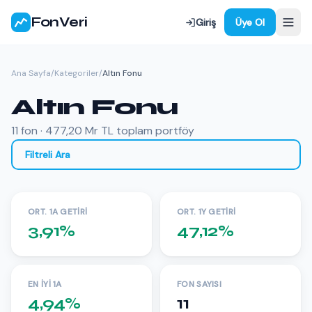
FonVeri
Giriş
Üye Ol
Ana Sayfa
/
Kategoriler
/
Altın Fonu
Altın Fonu
11 fon · 477,20 Mr TL toplam portföy
Filtreli Ara
ORT. 1A GETIRI
ORT. 1Y GETIRI
3,91%
47,12%
EN İYI 1A
FON SAYISI
4,94%
11