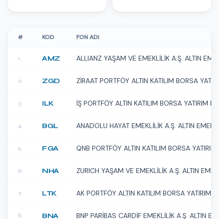
#
KOD
FON ADI
ALLIANZ YAŞAM VE EMEKLİLİK A.Ş. ALTIN EME
AMZ
1
ZİRAAT PORTFÖY ALTIN KATILIM BORSA YATIR
ZGD
2
İŞ PORTFÖY ALTIN KATILIM BORSA YATIRIM F
ILK
3
ANADOLU HAYAT EMEKLİLİK A.Ş. ALTIN EMEKLİ
BGL
4
QNB PORTFÖY ALTIN KATILIM BORSA YATIRIM
FGA
5
ZURICH YAŞAM VE EMEKLİLİK A.Ş. ALTIN EMEK
NHA
6
AK PORTFÖY ALTIN KATILIM BORSA YATIRIM 
LTK
7
BNP PARİBAS CARDİF EMEKLİLİK A.Ş. ALTIN EM
BNA
8