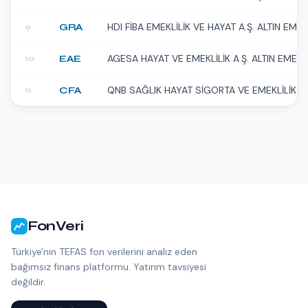
HDI FİBA EMEKLİLİK VE HAYAT A.Ş. ALTIN EMEK
GRA
9
AGESA HAYAT VE EMEKLİLİK A.Ş. ALTIN EMEKL
EAE
10
QNB SAĞLIK HAYAT SİGORTA VE EMEKLİLİK A.Ş
CFA
11
FonVeri
Türkiye'nin TEFAS fon verilerini analiz eden
bağımsız finans platformu. Yatırım tavsiyesi
değildir.