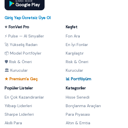
ŞIMDI INDIR
Google Play
Giriş Yap
·
Ücretsiz Üye Ol
⭐ FonVeri Pro
Keşfet
⚡ Pulse — AI Sinyaller
Fon Ara
🚀 Yükseliş Radarı
En İyi Fonlar
📦 Model Portföyler
Karşılaştır
🛡️ Risk & Öneri
Risk & Öneri
🏛️ Kurucular
Kurucular
★ Premium'a Geç
📊 Portföyüm
Popüler Listeler
Kategoriler
En Çok Kazandıranlar
Hisse Senedi
Yılbaşı Liderleri
Borçlanma Araçları
Sharpe Liderleri
Para Piyasası
Akıllı Para
Altın & Emtia