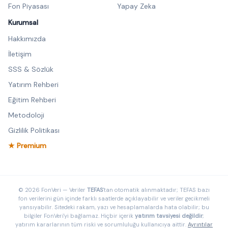
Fon Piyasası
Yapay Zeka
Kurumsal
Hakkımızda
İletişim
SSS & Sözlük
Yatırım Rehberi
Eğitim Rehberi
Metodoloji
Gizlilik Politikası
★ Premium
© 2026 FonVeri — Veriler
TEFAS
'tan otomatik alınmaktadır; TEFAS bazı
fon verilerini gün içinde farklı saatlerde açıklayabilir ve veriler gecikmeli
yansıyabilir. Sitedeki rakam, yazı ve hesaplamalarda hata olabilir; bu
bilgiler FonVeri'yi bağlamaz. Hiçbir içerik
yatırım tavsiyesi değildir
;
yatırım kararlarının tüm riski ve sorumluluğu kullanıcıya aittir.
Ayrıntılar