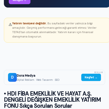
İletişim →
Yatırım tavsiyesi değildir.
Bu sayfadaki veriler yalnızca bilgi
⚠️
amaçlıdır. Geçmiş performans geleceği garanti etmez. Veriler
TEFAS'tan otomatik alınmaktadır. Yatırım kararı için finansal
danışmana başvurun.
REKLAM
Dora Medya
D
Keşfet →
Dijital Reklam · Web Tasarım · SEO
• HDI FİBA EMEKLİLİK VE HAYAT A.Ş.
DENGELİ DEĞİŞKEN EMEKLİLİK YATIRIM
FONU Sıkça Sorulan Sorular