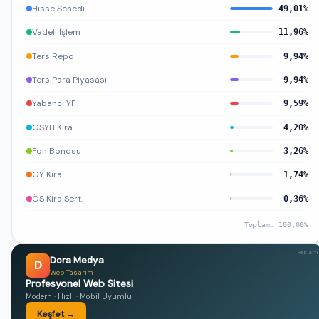
Hisse Senedi
49,01%
Vadeli İşlem
11,96%
Ters Repo
9,94%
Ters Para Piyasası
9,94%
Yabancı YF
9,59%
GSYH Kira
4,20%
Fon Bonosu
3,26%
GY Kira
1,74%
ÖS Kira Sert.
0,36%
Toplam: 100,00%
Reklam
Dora Medya
D
Web Tasarım
Profesyonel Web Sitesi
Modern · Hızlı · Mobil Uyumlu
Keşfet →