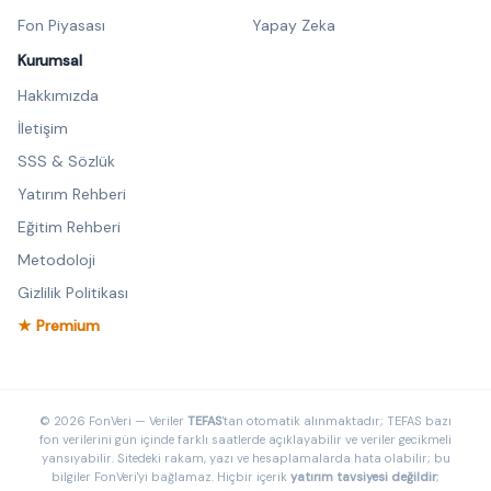
Fon Piyasası
Yapay Zeka
Kurumsal
Hakkımızda
İletişim
SSS & Sözlük
Yatırım Rehberi
Eğitim Rehberi
Metodoloji
Gizlilik Politikası
★ Premium
© 2026 FonVeri — Veriler
TEFAS
'tan otomatik alınmaktadır; TEFAS bazı
fon verilerini gün içinde farklı saatlerde açıklayabilir ve veriler gecikmeli
yansıyabilir. Sitedeki rakam, yazı ve hesaplamalarda hata olabilir; bu
bilgiler FonVeri'yi bağlamaz. Hiçbir içerik
yatırım tavsiyesi değildir
;