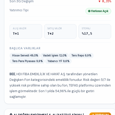
Son 3G Değişim
▼ 0,35%
Yatırımcı Tipi
🌐 Herkese Açık
ALIŞ VALÖR
SATIŞ VALÖR
STOPAJ
T+1
T+2
%17,5
BAŞLICA VARLIKLAR
Hisse Senedi 49,0%
Vadeli İşlem 12,0%
Ters Repo 9,9%
Ters Para Piyasası 9,9%
Yabancı YF 9,6%
BEE
, HDI FİBA EMEKLİLİK VE HAYAT A.Ş. tarafından yönetilen
Değişken Fon kategorisindeki emeklilik fonudur. Risk değeri 5/7 ile
yüksek risk profiline sahip olan bu fon, TEFAS platformu üzerinden
işlem görmektedir. Son 1 yılda 54,96% ile güçlü bir getiri
sağlamıştır.