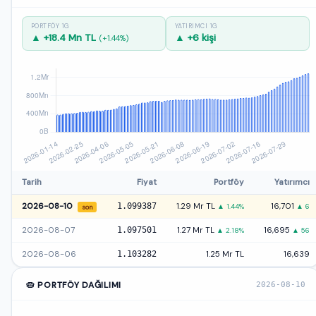
PORTFÖY 1G
YATIRIMCI 1G
▲ +18.4 Mn TL
▲ +6 kişi
(+1.44%)
Tarih
Fiyat
Portföy
Yatırımcı
2026-08-10
1.099387
1.29 Mr TL
16,701
▲ 1.44%
▲ 6
son
2026-08-07
1.097501
1.27 Mr TL
16,695
▲ 2.18%
▲ 56
2026-08-06
1.103282
1.25 Mr TL
16,639
🥧 PORTFÖY DAĞILIMI
2026-08-10