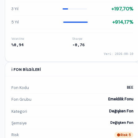
+197,70%
3 Yıl
+914,17%
5 Yıl
Volatilite
Sharpe
%0,94
-0,76
Veri: 2026-08-10
ℹ️ FON BILGILERI
Fon Kodu
BEE
Fon Grubu
Emeklilik Fonu
Kategori
Değişken Fon
Şemsiye
Değişken Fon
Risk
Risk 5