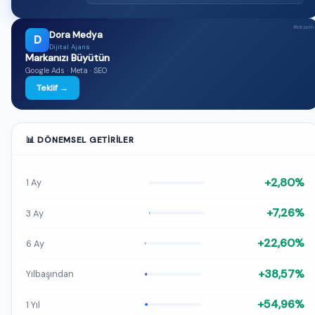
Reklam
Dora Medya
D
Dijital Ajans
Markanızı Büyütün
Google Ads · Meta · SEO
Teklif →
📊 DÖNEMSEL GETIRILER
+2,80%
1 Ay
+7,26%
3 Ay
+22,60%
6 Ay
+38,57%
Yılbaşından
+54,96%
1 Yıl