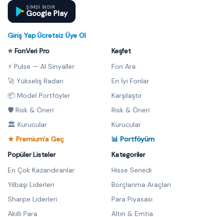
ŞIMDI INDIR
Google Play
Giriş Yap
·
Ücretsiz Üye Ol
⭐ FonVeri Pro
Keşfet
⚡ Pulse — AI Sinyaller
Fon Ara
🚀 Yükseliş Radarı
En İyi Fonlar
📦 Model Portföyler
Karşılaştır
🛡️ Risk & Öneri
Risk & Öneri
🏛️ Kurucular
Kurucular
★ Premium'a Geç
📊 Portföyüm
Popüler Listeler
Kategoriler
En Çok Kazandıranlar
Hisse Senedi
Yılbaşı Liderleri
Borçlanma Araçları
Sharpe Liderleri
Para Piyasası
Akıllı Para
Altın & Emtia