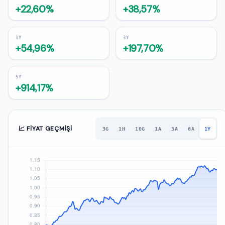
+22,60%
+38,57%
1Y
3Y
+54,96%
+197,70%
5Y
+914,17%
📈 FIYAT GEÇMIŞI
3G
1H
10G
1A
3A
6A
1Y