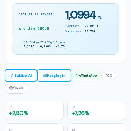
1,0994
2026-08-10 FIYATI
TL
Portföy:
1,29 Mr TL
▲ 0,17% bugün
Yatırımcı:
16,701
52H Yüksek
52H Düşük
Sharpe
1,1198
0,7906
-0,76
☆
Takibe Al
Karşılaştır
WhatsApp
X
Yazdır
1A
3A
+2,80%
+7,26%
6A
YB