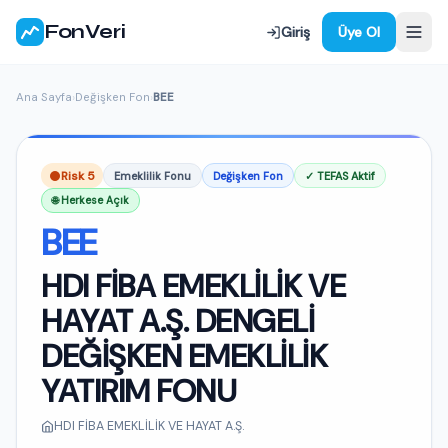
FonVeri
Giriş
Üye Ol
Ana Sayfa
›
Değişken Fon
›
BEE
Risk 5
Emeklilik Fonu
Değişken Fon
✓ TEFAS Aktif
🌐 Herkese Açık
BEE
HDI FİBA EMEKLİLİK VE
HAYAT A.Ş. DENGELİ
DEĞİŞKEN EMEKLİLİK
YATIRIM FONU
HDI FİBA EMEKLİLİK VE HAYAT A.Ş.