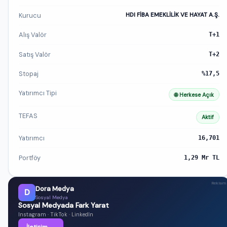
Kurucu
HDI FİBA EMEKLİLİK VE HAYAT A.Ş.
Alış Valör
T+1
Satış Valör
T+2
Stopaj
%17,5
Yatırımcı Tipi
🌐 Herkese Açık
TEFAS
Aktif
Yatırımcı
16,701
Portföy
1,29 Mr TL
Reklam
Dora Medya
D
Sosyal Medya
Sosyal Medyada Fark Yarat
Instagram · TikTok · LinkedIn