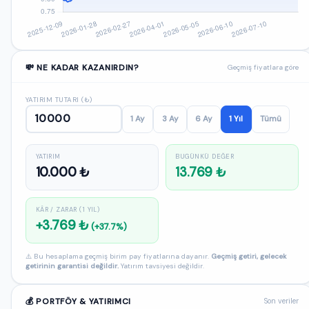
💸 NE KADAR KAZANIRDIN?
Geçmiş fiyatlara göre
YATIRIM TUTARI (₺)
1 Ay
3 Ay
6 Ay
1 Yıl
Tümü
YATIRIM
BUGÜNKÜ DEĞER
10.000 ₺
13.769 ₺
KÂR / ZARAR (1 YIL)
+3.769 ₺
(+37.7%)
⚠️ Bu hesaplama geçmiş birim pay fiyatlarına dayanır.
Geçmiş getiri, gelecek
getirinin garantisi değildir.
Yatırım tavsiyesi değildir.
💰 PORTFÖY & YATIRIMCI
Son veriler