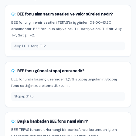
Q:
BEE fonu alım satım saatleri ve valör süreleri nedir?
BEE fonu için emir saatleri TEFAS'ta iş günleri 09:00-13:30
arasındadır. BEE fonunun alış valörü T+1, satış valörü T+2'dir. Alış:
T+1, Satış: T+2.
Alış: T+1 | Satış: T+2
Q:
BEE fonu güncel stopaj oranı nedir?
BEE fonunda kazanç üzerinden 17,5% stopaj uygulanır. Stopaj
fonu sattığınızda otomatik kesilir.
Stopaj: %17,5
Q:
Başka bankadan BEE fonu nasıl alınır?
BEE TEFAS fonudur. Herhangi bir banka/aracı kurumdan işlem
yapılabilir. Yatırım menüsünden BEE kodunu aratın.