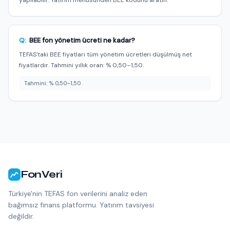
Q:
BEE fon yönetim ücreti ne kadar?
TEFAS'taki BEE fiyatları tüm yönetim ücretleri düşülmüş net
fiyatlardır. Tahmini yıllık oran: % 0,50–1,50.
Tahmini: % 0,50–1,50
FonVeri
Türkiye'nin TEFAS fon verilerini analiz eden
bağımsız finans platformu. Yatırım tavsiyesi
değildir.