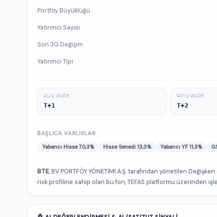
Portföy Büyüklüğü
Yatırımcı Sayısı
Son 3G Değişim
Yatırımcı Tipi
ALIŞ VALÖR
SATIŞ VALÖR
T+1
T+2
BAŞLICA VARLIKLAR
Yabancı Hisse 70,3%
Hisse Senedi 13,3%
Yabancı YF 11,3%
GS
BTE
, BV PORTFÖY YÖNETİMİ A.Ş. tarafından yönetilen Değişken 
risk profiline sahip olan bu fon, TEFAS platformu üzerinden işlem
🤖 AI DEĞERLENDIRMESI & AL/SAT/TUT SINYALI