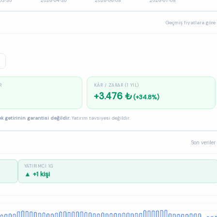
Geçmiş fiyatlara göre
R
KÂR / ZARAR (1 YIL)
+3.476 ₺
(+34.8%)
k getirinin garantisi değildir.
Yatırım tavsiyesi değildir.
Son veriler
YATIRIMCI 1G
▲ +1 kişi