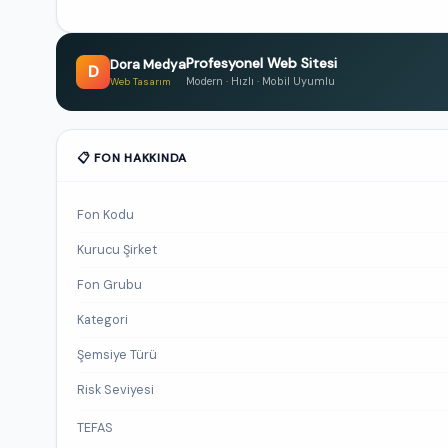
Profesyonel Web Sitesi
Dora Medya
D
Modern · Hızlı · Mobil Uyumlu
Web Tasarım
📋 FON HAKKINDA
Fon Kodu
Kurucu Şirket
Fon Grubu
Kategori
Şemsiye Türü
Risk Seviyesi
TEFAS