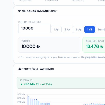
💸 NE KADAR KAZANIRDIN?
YATIRIM TUTARI (₺)
1 Ay
3 Ay
6 Ay
1 Yıl
Tümü
YATIRIM
BUGÜNKÜ DEĞE
10.000 ₺
13.476 ₺
⚠️ Bu hesaplama geçmiş birim pay fiyatlarına dayanır.
Geçmiş getiri, gelece
💰 PORTFÖY & YATIRIMCI
PORTFÖY 1G
▲ +1.5 Mn TL
(+0.70%)