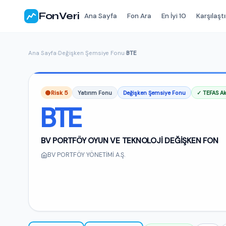
FonVeri
Ana Sayfa
Fon Ara
En İyi 10
Karşılaştı
Ana Sayfa
›
Değişken Şemsiye Fonu
›
BTE
Risk 5
Yatırım Fonu
Değişken Şemsiye Fonu
✓ TEFAS Ak
BTE
BV PORTFÖY OYUN VE TEKNOLOJİ DEĞİŞKEN FON
BV PORTFÖY YÖNETİMİ A.Ş.