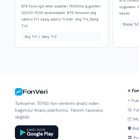
BTE fonund
BTE fonu için emir saatleri TEFAS'ta iş günleri
uygulanır. 
09:00-13:30 arasındadır. BTE fonunun alış
kesilir.
valörü T+1, satış valörü T+2'dir. Alış: T+1, Satış:
Stopaj: %1
T+2.
Alış: T+1 | Satış: T+2
FonVeri
⭐ Fon
⚡ Pul
Türkiye'nin TEFAS fon verilerini analiz eden
🚀 Yü
bağımsız finans platformu. Yatırım tavsiyesi
değildir.
📦 Mo
🛡️ Ri
ŞIMDI INDIR
Google Play
🏛️ K