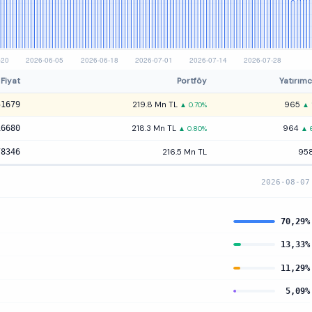
Fiyat
Portföy
Yatırımc
51679
219.8 Mn TL
965
▲ 0.70%
▲ 
16680
218.3 Mn TL
964
▲ 0.80%
▲ 
78346
216.5 Mn TL
95
2026-08-07
70,29%
13,33%
11,29%
5,09%