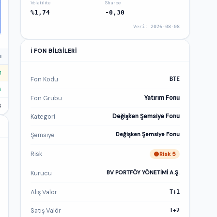
Volatilite
Sharpe
%1,74
-0,30
Veri: 2026-08-08
ℹ️ FON BILGILERI
ı
1
Fon Kodu
BTE
6
Fon Grubu
Yatırım Fonu
8
Kategori
Değişken Şemsiye Fonu
Şemsiye
Değişken Şemsiye Fonu
Risk
Risk 5
Kurucu
BV PORTFÖY YÖNETİMİ A.Ş.
Alış Valör
T+1
Satış Valör
T+2