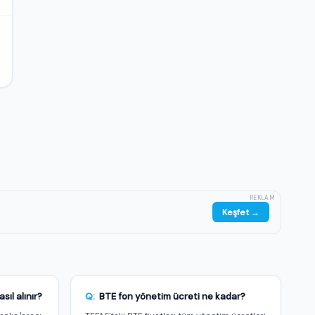
REKLAM
Keşfet →
ıl alınır?
Q:
BTE fon yönetim ücreti ne kadar?