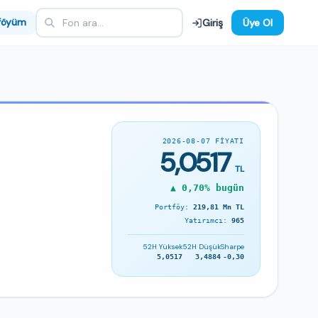
föyüm
Giriş
Üye Ol
2026-08-07 FIYATI
5,0517
TL
▲ 0,70% bugün
Portföy:
219,81 Mn TL
Yatırımcı:
965
52H Yüksek
52H Düşük
Sharpe
5,0517
3,4884
-0,30