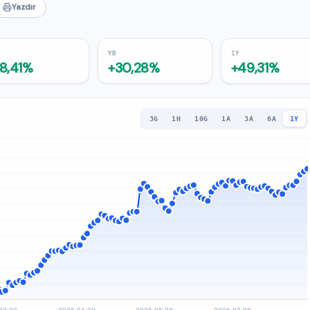
Yazdır
YB
1Y
8,41%
+30,28%
+49,31%
3G
1H
10G
1A
3A
6A
1Y