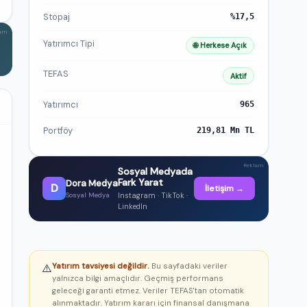
Stopaj
%17,5
lam
Yatırımcı Tipi
🌐 Herkese Açık
TEFAS
Aktif
Yatırımcı
965
Portföy
219,81 Mn TL
Reklam
Sosyal Medyada
Fark Yarat
Dora Medya
D
İletişim →
Instagram · TikTok ·
Sosyal Medya
LinkedIn
Yatırım tavsiyesi değildir.
Bu sayfadaki veriler
⚠️
yalnızca bilgi amaçlıdır. Geçmiş performans
geleceği garanti etmez. Veriler TEFAS'tan otomatik
alınmaktadır. Yatırım kararı için finansal danışmana