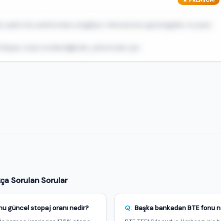
 çekici bir performans sergiliyor. Momentum göstergeleri ve para
arpe oranı incelendiğinde, yatırımcılar için...
e özel
a Sorulan Sorular
nu güncel stopaj oranı nedir?
Q:
Başka bankadan BTE fonu nas