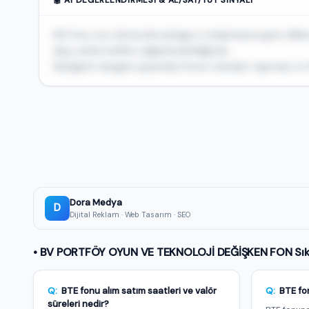
BTE fonu son dönemde kategori ortalamasına göre dikkat
akışı verileri birlikte değerlendirildiğinde...
Risk/getiri dengesi açısından fonun standart sapması ve Sh
🔒
Bu fonun AI tavsiyesi ve yorumu Premium üyeler
Al/sat/tut sinyali, AI skoru ve günlük üretilen detaylı
değerlendirme — üstelik tamamen reklamsız.
★ Premium'a Geç — 149 TL/ay
Dora Medya
Premium üyeyim, giriş yap →
D
Dijital Reklam · Web Tasarım · SEO
• BV PORTFÖY OYUN VE TEKNOLOJİ DEĞİŞKEN FON Sıkç
Q:
BTE fonu alım satım saatleri ve valör
Q:
BTE fo
süreleri nedir?