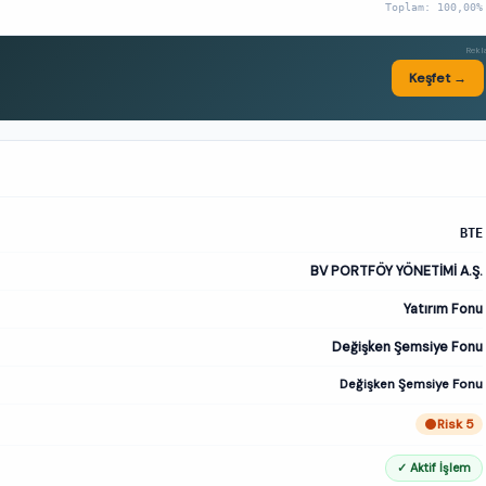
Toplam: 100,00%
Rek
Keşfet →
BTE
BV PORTFÖY YÖNETİMİ A.Ş.
Yatırım Fonu
Değişken Şemsiye Fonu
Değişken Şemsiye Fonu
Risk 5
✓ Aktif İşlem