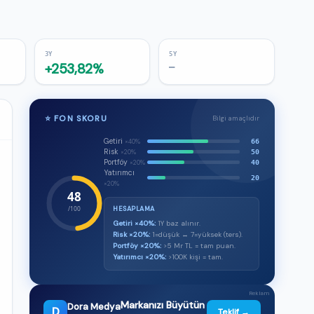
3Y
5Y
+253,82%
—
⭐ FON SKORU
Bilgi amaçlıdır
Getiri
66
×40%
Risk
50
×20%
Portföy
40
×20%
Yatırımcı
20
×20%
48
/100
HESAPLAMA
Getiri ×40%:
1Y baz alınır.
Risk ×20%:
1=düşük ↔ 7=yüksek (ters).
Portföy ×20%:
>5 Mr TL = tam puan.
Yatırımcı ×20%:
>100K kişi = tam.
Reklam
Markanızı Büyütün
Dora Medya
D
Teklif →