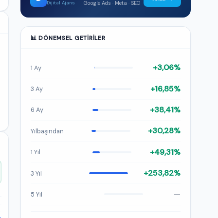
Google Ads · Meta · SEO
Dijital Ajans
📊 DÖNEMSEL GETIRILER
+3,06%
1 Ay
+16,85%
3 Ay
+38,41%
6 Ay
+30,28%
Yılbaşından
+49,31%
1 Yıl
+253,82%
3 Yıl
—
5 Yıl