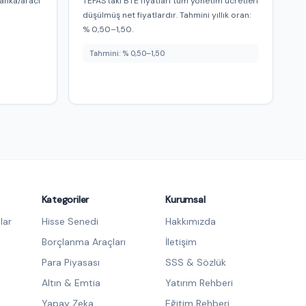
anka/aracı
TEFAS'taki BTE fiyatları tüm yönetim ücretleri
m
düşülmüş net fiyatlardır. Tahmini yıllık oran:
% 0,50–1,50.
Tahmini: % 0,50–1,50
Kategoriler
Kurumsal
lar
Hisse Senedi
Hakkımızda
Borçlanma Araçları
İletişim
Para Piyasası
SSS & Sözlük
Altın & Emtia
Yatırım Rehberi
Yapay Zeka
Eğitim Rehberi