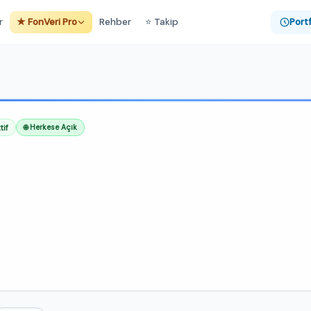
r
★ FonVeri Pro
Rehber
⭐ Takip
Port
tif
🌐 Herkese Açık