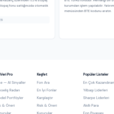
a kazanç üzerinden 17,5% stopaj
BTE TEFAS fonudur. Herhangi bir b
Stopaj fonu sattığınızda otomatik
kurumdan işlem yapılabilir. Yatırı
menüsünden BTE kodunu aratın.
7,5
Veri Pro
Keşfet
Popüler Listeler
se — AI Sinyaller
Fon Ara
En Çok Kazandıran
kseliş Radarı
En İyi Fonlar
Yılbaşı Liderleri
del Portföyler
Karşılaştır
Sharpe Liderleri
sk & Öneri
Risk & Öneri
Akıllı Para
urucular
Kurucular
Fon Piyasası