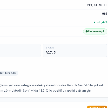
219,81 Mn TL
965
▲ +1,47%
🌐 Herkese Açık
STOPAJ
%17,5
YH Kira 5,1%
Şemsiye Fonu kategorisindeki yatırım fonudur. Risk değeri 5/7 ile yüksek
 görmektedir. Son 1 yılda 49,31% ile pozitif bir getiri sağlamıştır.
★ PREMIUM