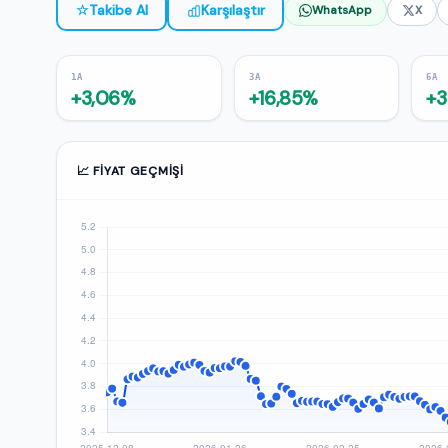
☆
Takibe Al
Karşılaştır
WhatsApp
X
1A
3A
6A
+3,06%
+16,85%
+3
📈 FIYAT GEÇMIŞI