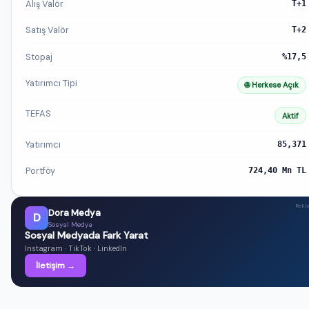
Alış Valör
T+1
Satış Valör
T+2
Stopaj
%17,5
Yatırımcı Tipi
🌐 Herkese Açık
TEFAS
Aktif
Yatırımcı
85,371
Portföy
724,40 Mn TL
Rekl
Dora Medya
D
Sosyal Medya
Sosyal Medyada Fark Yarat
Instagram · TikTok · LinkedIn
İletişim →