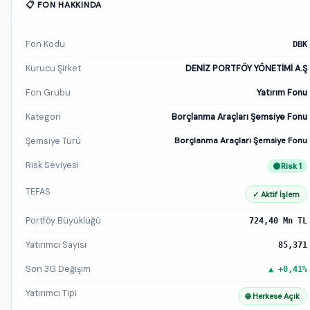
📋 FON HAKKINDA
Fon Kodu
DBK
Kurucu Şirket
DENİZ PORTFÖY YÖNETİMİ A.Ş
Fon Grubu
Yatırım Fonu
Kategori
Borçlanma Araçları Şemsiye Fonu
Şemsiye Türü
Borçlanma Araçları Şemsiye Fonu
Risk Seviyesi
Risk 1
TEFAS
✓ Aktif İşlem
Portföy Büyüklüğü
724,40 Mn TL
Yatırımcı Sayısı
85,371
Son 3G Değişim
▲ +0,41%
Yatırımcı Tipi
🌐 Herkese Açık