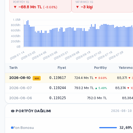
PORTFÖY 1G
YATIRIMCI 1G
▼ -68.8 Mn TL
▼ -3 kişi
(-8.68%)
Tarih
Fiyat
Portföy
Yatırımc
2026-08-10
0.119617
724.4 Mn TL
85,371
▼ 8.68%
▼ 
son
2026-08-07
0.119244
793.2 Mn TL
85,374
▲ 5.48%
▼ 1
2026-08-06
0.119125
752.0 Mn TL
85,38
🥧 PORTFÖY DAĞILIMI
2026-08-10
Fon Bonosu
32,69%