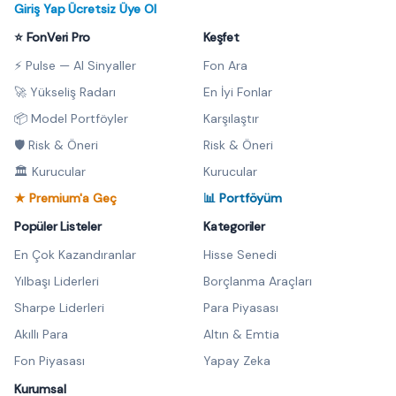
Giriş Yap
·
Ücretsiz Üye Ol
⭐ FonVeri Pro
Keşfet
⚡ Pulse — AI Sinyaller
Fon Ara
🚀 Yükseliş Radarı
En İyi Fonlar
📦 Model Portföyler
Karşılaştır
🛡️ Risk & Öneri
Risk & Öneri
🏛️ Kurucular
Kurucular
★ Premium'a Geç
📊 Portföyüm
Popüler Listeler
Kategoriler
En Çok Kazandıranlar
Hisse Senedi
Yılbaşı Liderleri
Borçlanma Araçları
Sharpe Liderleri
Para Piyasası
Akıllı Para
Altın & Emtia
Fon Piyasası
Yapay Zeka
Kurumsal