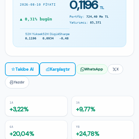
0,1196
2026-08-10 FIYATI
TL
Portföy:
724,40 Mn TL
▲ 0,31% bugün
Yatırımcı:
85,371
52H Yüksek
52H Düşük
Sharpe
0,1196
0,0934
-0,48
☆
Takibe Al
Karşılaştır
WhatsApp
X
Yazdır
1A
3A
+3,22%
+9,77%
6A
YB
+20,04%
+24,78%