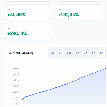
1Y
3Y
+45,36%
+232,45%
5Y
+380,14%
📈 FIYAT GEÇMIŞI
3G
1H
10G
1A
3A
6A
1Y