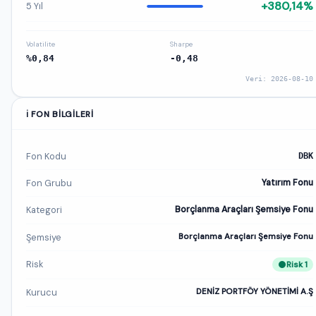
+380,14%
5 Yıl
Volatilite
Sharpe
%0,84
-0,48
Veri: 2026-08-10
ℹ️ FON BILGILERI
Fon Kodu
DBK
Fon Grubu
Yatırım Fonu
Kategori
Borçlanma Araçları Şemsiye Fonu
Şemsiye
Borçlanma Araçları Şemsiye Fonu
Risk
Risk 1
Kurucu
DENİZ PORTFÖY YÖNETİMİ A.Ş