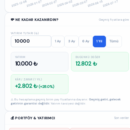
💸 NE KADAR KAZANIRDIN?
Geçmiş fiyatlara göre
YATIRIM TUTARI (₺)
1 Ay
3 Ay
6 Ay
1 Yıl
Tümü
YATIRIM
BUGÜNKÜ DEĞER
10.000 ₺
12.802 ₺
KÂR / ZARAR (1 YIL)
+2.802 ₺
(+28.0%)
⚠️ Bu hesaplama geçmiş birim pay fiyatlarına dayanır.
Geçmiş getiri, gelecek
getirinin garantisi değildir.
Yatırım tavsiyesi değildir.
💰 PORTFÖY & YATIRIMCI
Son veriler