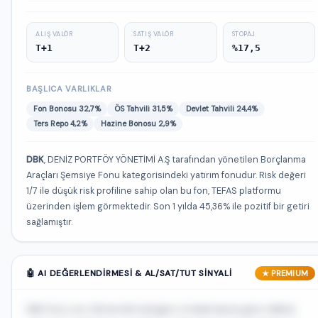
ALIŞ VALÖR
SATIŞ VALÖR
STOPAJ
T+1
T+2
%17,5
BAŞLICA VARLIKLAR
Fon Bonosu 32,7%
ÖS Tahvili 31,5%
Devlet Tahvili 24,4%
Ters Repo 4,2%
Hazine Bonosu 2,9%
DBK
, DENİZ PORTFÖY YÖNETİMİ A.Ş tarafından yönetilen Borçlanma
Araçları Şemsiye Fonu kategorisindeki yatırım fonudur. Risk değeri
1/7 ile düşük risk profiline sahip olan bu fon, TEFAS platformu
üzerinden işlem görmektedir. Son 1 yılda 45,36% ile pozitif bir getiri
sağlamıştır.
🤖 AI DEĞERLENDIRMESI & AL/SAT/TUT SINYALI
★ PREMIUM
DBK fonu son dönemde kategori ortalamasına göre dikkat