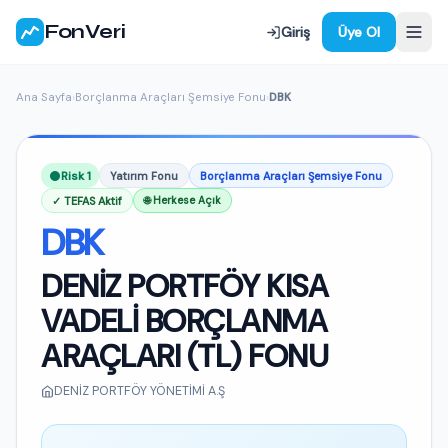
FonVeri
Giriş
Üye Ol
Ana Sayfa
›
Borçlanma Araçları Şemsiye Fonu
›
DBK
Risk 1
Yatırım Fonu
Borçlanma Araçları Şemsiye Fonu
✓ TEFAS Aktif
🌐 Herkese Açık
DBK
DENİZ PORTFÖY KISA
VADELİ BORÇLANMA
ARAÇLARI (TL) FONU
DENİZ PORTFÖY YÖNETİMİ A.Ş