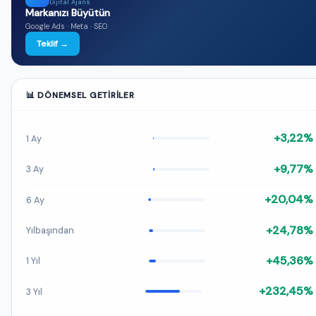
Dijital Ajans
Markanızı Büyütün
Google Ads · Meta · SEO
Teklif →
📊 DÖNEMSEL GETIRILER
+3,22%
1 Ay
+9,77%
3 Ay
+20,04%
6 Ay
+24,78%
Yılbaşından
+45,36%
1 Yıl
+232,45%
3 Yıl