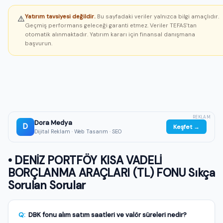
Yatırım tavsiyesi değildir.
Bu sayfadaki veriler yalnızca bilgi amaçlıdır.
⚠️
Geçmiş performans geleceği garanti etmez. Veriler TEFAS'tan
otomatik alınmaktadır. Yatırım kararı için finansal danışmana
başvurun.
REKLAM
Dora Medya
D
Keşfet →
Dijital Reklam · Web Tasarım · SEO
• DENİZ PORTFÖY KISA VADELİ
BORÇLANMA ARAÇLARI (TL) FONU Sıkça
Sorulan Sorular
Q:
DBK fonu alım satım saatleri ve valör süreleri nedir?