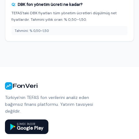
Q:
DBK fon yönetim ücreti ne kadar?
TEFAS'taki DBK fiyatları tüm yönetim ücretleri düşülmüş net
fiyatlardır. Tahmini yıllık oran: % 0,50–1,50.
Tahmini: % 0,50–1,50
FonVeri
Türkiye'nin TEFAS fon verilerini analiz eden
bağımsız finans platformu. Yatırım tavsiyesi
değildir.
ŞIMDI INDIR
Google Play