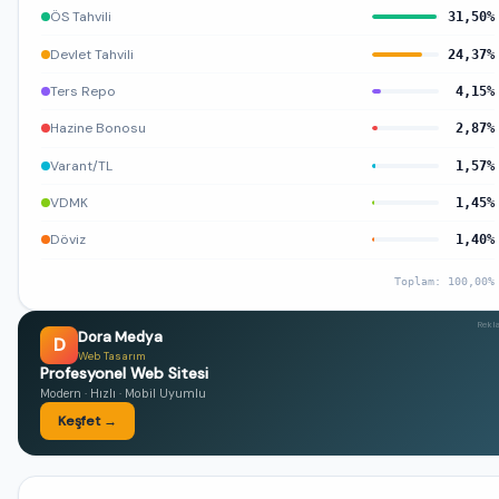
ÖS Tahvili
31,50%
Devlet Tahvili
24,37%
Ters Repo
4,15%
Hazine Bonosu
2,87%
Varant/TL
1,57%
VDMK
1,45%
Döviz
1,40%
Toplam: 100,00%
Rekl
Dora Medya
D
Web Tasarım
Profesyonel Web Sitesi
Modern · Hızlı · Mobil Uyumlu
Keşfet →