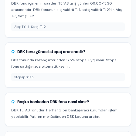
DBK fonu için emir saatleri TEFAS'ta iş günleri 09:00-13:30
arasındadır. DBK fonunun alış valörü T+1, satış valörü T+2'dir. Alış:
T+1, Satış: T+2.
Alış: T+1 | Satış: T+2
Q:
DBK fonu güncel stopaj oranı nedir?
DBK fonunda kazanç üzerinden 17,5% stopaj uygulanır. Stopaj
fonu sattığınızda otomatik kesilir.
Stopaj: %17,5
Q:
Başka bankadan DBK fonu nasıl alınır?
DBK TEFAS fonudur. Herhangi bir banka/aracı kurumdan işlem
yapılabilir. Yatırım menüsünden DBK kodunu aratın.