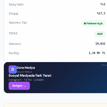
Satış Valör
T+2
Stopaj
%17,5
Yatırımcı Tipi
🌐 Herkese Açık
TEFAS
Aktif
Yatırımcı
19,032
Portföy
1,34 Mr TL
Rekl
Dora Medya
D
Sosyal Medya
Sosyal Medyada Fark Yarat
Instagram · TikTok · LinkedIn
İletişim →