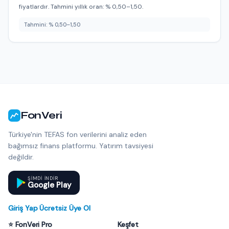
fiyatlardır. Tahmini yıllık oran: % 0,50–1,50.
Tahmini: % 0,50–1,50
FonVeri
Türkiye'nin TEFAS fon verilerini analiz eden
bağımsız finans platformu. Yatırım tavsiyesi
değildir.
ŞIMDI INDIR
Google Play
Giriş Yap
·
Ücretsiz Üye Ol
⭐ FonVeri Pro
Keşfet