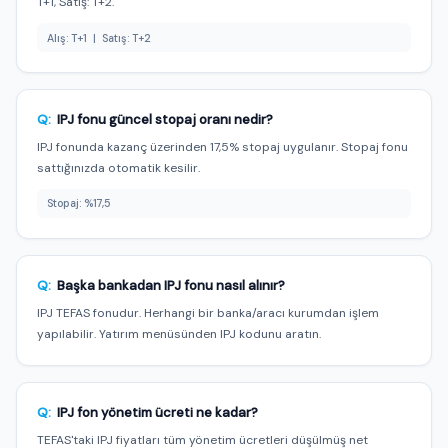
T+1, Satış: T+2.
Alış: T+1 | Satış: T+2
Q:
IPJ fonu güncel stopaj oranı nedir?
IPJ fonunda kazanç üzerinden 17,5% stopaj uygulanır. Stopaj fonu
sattığınızda otomatik kesilir.
Stopaj: %17,5
Q:
Başka bankadan IPJ fonu nasıl alınır?
IPJ TEFAS fonudur. Herhangi bir banka/aracı kurumdan işlem
yapılabilir. Yatırım menüsünden IPJ kodunu aratın.
Q:
IPJ fon yönetim ücreti ne kadar?
TEFAS'taki IPJ fiyatları tüm yönetim ücretleri düşülmüş net