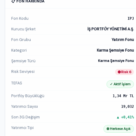
📋 FON HAKKINDA
Fon Kodu
IPJ
Kurucu Şirket
İŞ PORTFÖY YÖNETİMİ A.Ş.
Fon Grubu
Yatırım Fonu
Kategori
Karma Şemsiye Fonu
Şemsiye Türü
Karma Şemsiye Fonu
Risk Seviyesi
Risk 6
TEFAS
✓ Aktif İşlem
Portföy Büyüklüğü
1,34 Mr TL
Yatırımcı Sayısı
19,032
Son 3G Değişim
▲ +0,41%
Yatırımcı Tipi
🌐 Herkese Açık