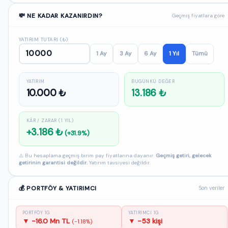
💸 NE KADAR KAZANIRDIN?
Geçmiş fiyatlara göre
YATIRIM TUTARI (₺)
1 Ay
3 Ay
6 Ay
1 Yıl
Tümü
YATIRIM
BUGÜNKÜ DEĞER
10.000 ₺
13.186 ₺
KÂR / ZARAR (1 YIL)
+3.186 ₺
(+31.9%)
⚠️ Bu hesaplama geçmiş birim pay fiyatlarına dayanır.
Geçmiş getiri, gelecek
getirinin garantisi değildir.
Yatırım tavsiyesi değildir.
💰 PORTFÖY & YATIRIMCI
Son veriler
PORTFÖY 1G
YATIRIMCI 1G
▼ -16.0 Mn TL
▼ -53 kişi
(-1.18%)