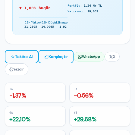
Portföy:
1,34 Mr TL
▼ 1,00% bugün
Yatırımcı:
19,032
52H Yüksek
52H Düşük
Sharpe
21,2305
14,9965
-1,92
☆
Takibe Al
Karşılaştır
WhatsApp
X
Yazdır
1A
3A
-1,37%
-0,56%
6A
YB
+22,10%
+29,68%