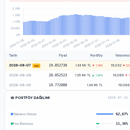
Tarih
Fiyat
Portföy
Yatırımcı
2026-08-07
19.852730
1.34 Mr TL
19,032
▼ 1.18%
▼ 53
son
2026-08-06
20.052523
1.35 Mr TL
19,085
▲ 1.26%
▼ 1
2026-08-05
19.772088
1.34 Mr TL
19,086
🥧 PORTFÖY DAĞILIMI
2026-07-31
Yabancı Hisse
62,67%
Fon Bonosu
11,36%