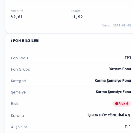
Volatilite
Sharpe
%2,01
-1,92
Veri: 2026-08-08
ℹ️ FON BILGILERI
Fon Kodu
IPJ
Fon Grubu
Yatırım Fonu
Kategori
Karma Şemsiye Fonu
Şemsiye
Karma Şemsiye Fonu
Risk
Risk 6
Kurucu
İŞ PORTFÖY YÖNETİMİ A.Ş.
Alış Valör
T+1