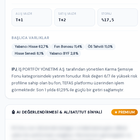
ALIŞ VALÖR
SATIŞ VALÖR
STOPAJ
T+1
T+2
%17,5
BAŞLICA VARLIKLAR
Yabancı Hisse 62,7%
Fon Bonosu 11,4%
ÖS Tahvili 11,0%
Hisse Senedi 8,1%
Yabancı BYF 2,8%
IPJ
, İŞ PORTFÖY YÖNETİMİ A.Ş. tarafından yönetilen Karma Şemsiye
Fonu kategorisindeki yatırım fonudur. Risk değeri 6/7 ile yüksek risk
profiline sahip olan bu fon, TEFAS platformu üzerinden işlem
görmektedir. Son 1 yılda 61,29% ile güçlü bir getiri sağlamıştır.
🤖 AI DEĞERLENDIRMESI & AL/SAT/TUT SINYALI
★ PREMIUM
IPJ fonu son dönemde kategori ortalamasına göre dikkat
çekici bir performans sergiliyor. Momentum göstergeleri ve