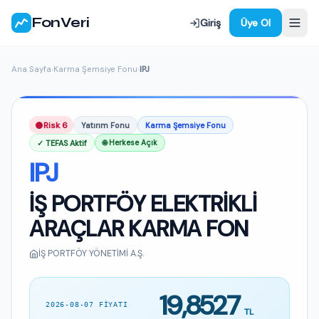
FonVeri
Giriş
Üye Ol
Ana Sayfa
›
Karma Şemsiye Fonu
›
IPJ
Risk 6
Yatırım Fonu
Karma Şemsiye Fonu
✓ TEFAS Aktif
🌐 Herkese Açık
IPJ
İŞ PORTFÖY ELEKTRİKLİ
ARAÇLAR KARMA FON
İŞ PORTFÖY YÖNETİMİ A.Ş.
19,8527
2026-08-07 FIYATI
TL