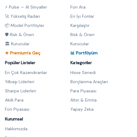
⚡ Pulse — AI Sinyaller
Fon Ara
🚀 Yükseliş Radarı
En İyi Fonlar
📦 Model Portföyler
Karşılaştır
🛡️ Risk & Öneri
Risk & Öneri
🏛️ Kurucular
Kurucular
★ Premium'a Geç
📊 Portföyüm
Popüler Listeler
Kategoriler
En Çok Kazandıranlar
Hisse Senedi
Yılbaşı Liderleri
Borçlanma Araçları
Sharpe Liderleri
Para Piyasası
Akıllı Para
Altın & Emtia
Fon Piyasası
Yapay Zeka
Kurumsal
Hakkımızda