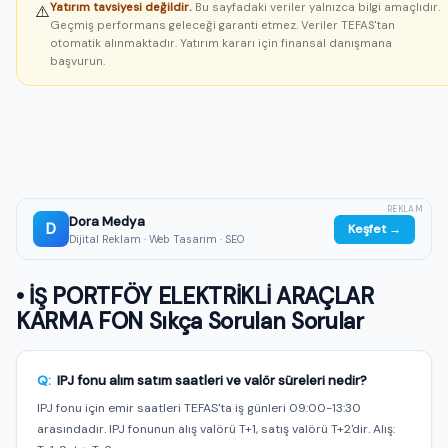
Yatırım tavsiyesi değildir.
Bu sayfadaki veriler yalnızca bilgi amaçlıdır.
⚠️
Geçmiş performans geleceği garanti etmez. Veriler TEFAS'tan
otomatik alınmaktadır. Yatırım kararı için finansal danışmana
başvurun.
REKLAM
Dora Medya
D
Keşfet →
Dijital Reklam · Web Tasarım · SEO
• İŞ PORTFÖY ELEKTRİKLİ ARAÇLAR
KARMA FON Sıkça Sorulan Sorular
Q:
IPJ fonu alım satım saatleri ve valör süreleri nedir?
IPJ fonu için emir saatleri TEFAS'ta iş günleri 09:00-13:30
arasındadır. IPJ fonunun alış valörü T+1, satış valörü T+2'dir. Alış: