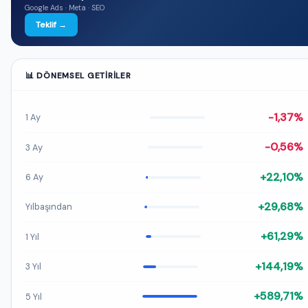
Google Ads · Meta · SEO
Teklif →
📊 DÖNEMSEL GETIRILER
-1,37%
1 Ay
-0,56%
3 Ay
+22,10%
6 Ay
+29,68%
Yılbaşından
+61,29%
1 Yıl
+144,19%
3 Yıl
+589,71%
5 Yıl