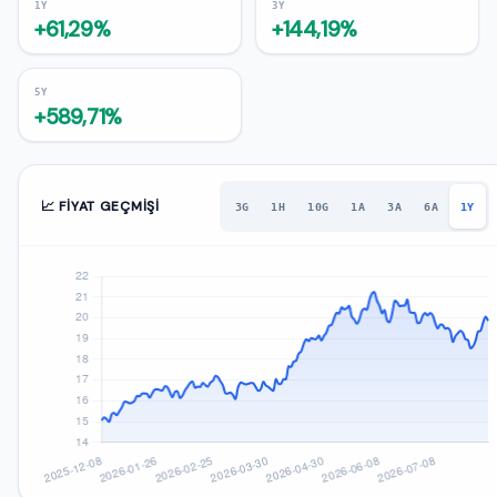
1Y
3Y
+61,29%
+144,19%
5Y
+589,71%
📈 FIYAT GEÇMIŞI
3G
1H
10G
1A
3A
6A
1Y