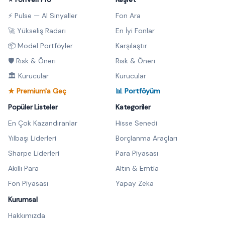
⚡ Pulse — AI Sinyaller
Fon Ara
🚀 Yükseliş Radarı
En İyi Fonlar
📦 Model Portföyler
Karşılaştır
🛡️ Risk & Öneri
Risk & Öneri
🏛️ Kurucular
Kurucular
★ Premium'a Geç
📊 Portföyüm
Popüler Listeler
Kategoriler
En Çok Kazandıranlar
Hisse Senedi
Yılbaşı Liderleri
Borçlanma Araçları
Sharpe Liderleri
Para Piyasası
Akıllı Para
Altın & Emtia
Fon Piyasası
Yapay Zeka
Kurumsal
Hakkımızda