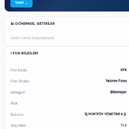
Teklif →
📊 DÖNEMSEL GETIRILER
Getiri verisi bulunamadı.
ℹ️ FON BILGILERI
Fon Kodu
KPK
Fon Grubu
Yatırım Fonu
Kategori
Bilinmiyor
Risk
Kurucu
İŞ PORTFÖY YÖNETİMİ A.Ş.
Alış Valör
T+1