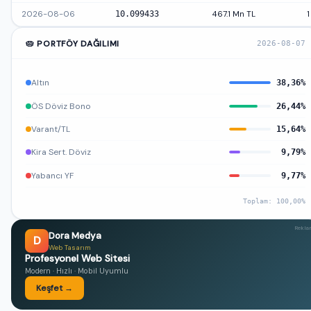
2026-08-06
10.099433
467.1 Mn TL
1
🥧 PORTFÖY DAĞILIMI
2026-08-07
Altın
38,36%
ÖS Döviz Bono
26,44%
Varant/TL
15,64%
Kira Sert. Döviz
9,79%
Yabancı YF
9,77%
Toplam: 100,00%
Rekl
Dora Medya
D
Web Tasarım
Profesyonel Web Sitesi
Modern · Hızlı · Mobil Uyumlu
Keşfet →