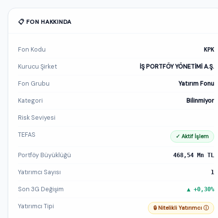
📋 FON HAKKINDA
Fon Kodu
KPK
Kurucu Şirket
İŞ PORTFÖY YÖNETİMİ A.Ş.
Fon Grubu
Yatırım Fonu
Kategori
Bilinmiyor
Risk Seviyesi
TEFAS
✓ Aktif İşlem
Portföy Büyüklüğü
468,54 Mn TL
Yatırımcı Sayısı
1
Son 3G Değişim
▲ +0,30%
Yatırımcı Tipi
🔒 Nitelikli Yatırımcı ⓘ