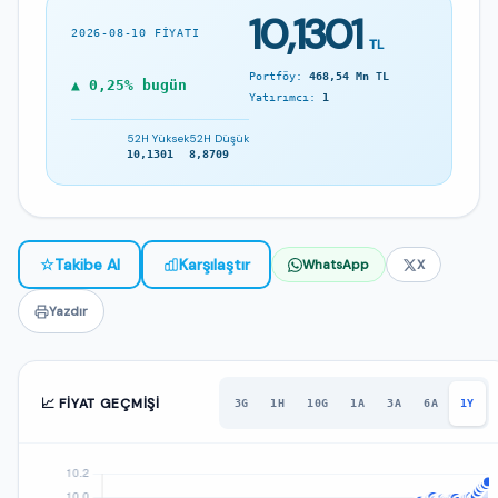
10,1301
2026-08-10 FIYATI
TL
Portföy:
468,54 Mn TL
▲ 0,25% bugün
Yatırımcı:
1
52H Yüksek
52H Düşük
10,1301
8,8709
☆
Takibe Al
Karşılaştır
WhatsApp
X
Yazdır
📈 FIYAT GEÇMIŞI
3G
1H
10G
1A
3A
6A
1Y