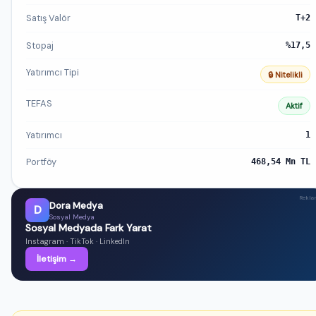
Satış Valör
T+2
Stopaj
%17,5
Yatırımcı Tipi
🔒 Nitelikli
TEFAS
Aktif
Yatırımcı
1
Portföy
468,54 Mn TL
Rekl
Dora Medya
D
Sosyal Medya
Sosyal Medyada Fark Yarat
Instagram · TikTok · LinkedIn
İletişim →