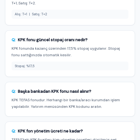
T+1, Satış: T+2.
Alış: T+1 | Satış: T+2
Q:
KPK fonu güncel stopaj oranı nedir?
KPK fonunda kazanç üzerinden 17,5% stopaj uygulanır. Stopaj
fonu sattığınızda otomatik kesilir.
Stopaj: %17,5
Q:
Başka bankadan KPK fonu nasıl alınır?
KPK TEFAS fonudur. Herhangi bir banka/aracı kurumdan işlem
yapılabilir. Yatırım menüsünden KPK kodunu aratın.
Q:
KPK fon yönetim ücreti ne kadar?
TEFAS'taki KPK fiyatları tüm yönetim ücretleri düşülmüş net