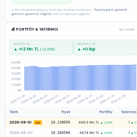
⚠️ Bu hesaplama geçmiş birim pay fiyatlarına dayanır.
Geçmiş getiri, gelecek
getirinin garantisi değildir.
Yatırım tavsiyesi değildir.
💰 PORTFÖY & YATIRIMCI
Son veriler
PORTFÖY 1G
YATIRIMCI 1G
▲ +1.2 Mn TL
▲ +0 kişi
(+0.25%)
Tarih
Fiyat
Portföy
Yatırımcı
2026-08-10
10.130050
468.5 Mn TL
1
▲ 0.25%
▲ 0
son
2026-08-07
10.104594
467.4 Mn TL
1
▲ 0.05%
▲ 0