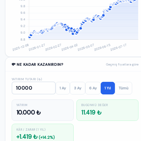
💸 NE KADAR KAZANIRDIN?
Geçmiş fiyatlara göre
YATIRIM TUTARI (₺)
1 Ay
3 Ay
6 Ay
1 Yıl
Tümü
YATIRIM
BUGÜNKÜ DEĞER
10.000 ₺
11.419 ₺
KÂR / ZARAR (1 YIL)
+1.419 ₺
(+14.2%)