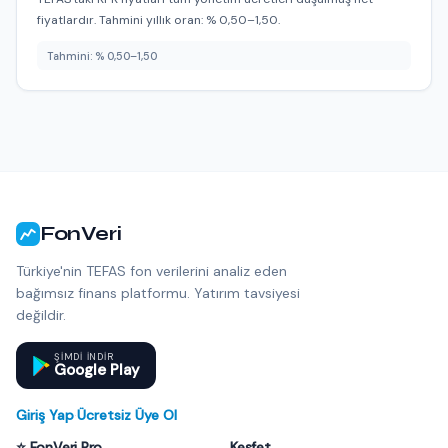
fiyatlardır. Tahmini yıllık oran: % 0,50–1,50.
Tahmini: % 0,50–1,50
FonVeri
Türkiye'nin TEFAS fon verilerini analiz eden
bağımsız finans platformu. Yatırım tavsiyesi
değildir.
ŞIMDI INDIR
Google Play
Giriş Yap
·
Ücretsiz Üye Ol
⭐ FonVeri Pro
Keşfet