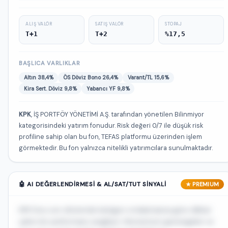
ALIŞ VALÖR
SATIŞ VALÖR
STOPAJ
T+1
T+2
%17,5
BAŞLICA VARLIKLAR
Altın 38,4%
ÖS Döviz Bono 26,4%
Varant/TL 15,6%
Kira Sert. Döviz 9,8%
Yabancı YF 9,8%
KPK
, İŞ PORTFÖY YÖNETİMİ A.Ş. tarafından yönetilen Bilinmiyor
kategorisindeki yatırım fonudur. Risk değeri 0/7 ile düşük risk
profiline sahip olan bu fon, TEFAS platformu üzerinden işlem
görmektedir. Bu fon yalnızca nitelikli yatırımcılara sunulmaktadır.
🤖 AI DEĞERLENDIRMESI & AL/SAT/TUT SINYALI
★ PREMIUM
KPK fonu son dönemde kategori ortalamasına göre dikkat
çekici bir performans sergiliyor. Momentum göstergeleri ve