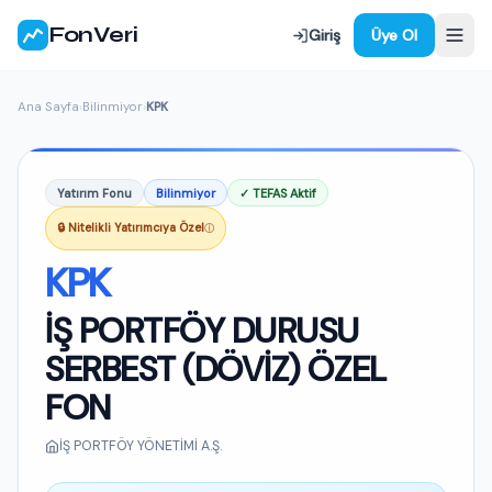
FonVeri
Giriş
Üye Ol
Ana Sayfa
›
Bilinmiyor
›
KPK
Yatırım Fonu
Bilinmiyor
✓ TEFAS Aktif
🔒 Nitelikli Yatırımcıya Özel
ⓘ
KPK
İŞ PORTFÖY DURUSU
SERBEST (DÖVİZ) ÖZEL
FON
İŞ PORTFÖY YÖNETİMİ A.Ş.