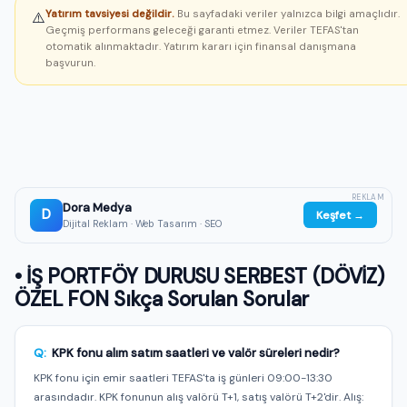
Yatırım tavsiyesi değildir.
Bu sayfadaki veriler yalnızca bilgi amaçlıdır.
⚠️
Geçmiş performans geleceği garanti etmez. Veriler TEFAS'tan
otomatik alınmaktadır. Yatırım kararı için finansal danışmana
başvurun.
REKLAM
Dora Medya
D
Keşfet →
Dijital Reklam · Web Tasarım · SEO
• İŞ PORTFÖY DURUSU SERBEST (DÖVİZ)
ÖZEL FON Sıkça Sorulan Sorular
Q:
KPK fonu alım satım saatleri ve valör süreleri nedir?
KPK fonu için emir saatleri TEFAS'ta iş günleri 09:00-13:30
arasındadır. KPK fonunun alış valörü T+1, satış valörü T+2'dir. Alış: