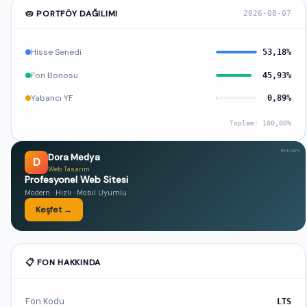
🥧 PORTFÖY DAĞILIMI
2026-08-07
Hisse Senedi
53,18%
Fon Bonosu
45,93%
Yabancı YF
0,89%
Toplam: 100,00%
Reklam
Dora Medya
D
Web Tasarım
Profesyonel Web Sitesi
Modern · Hızlı · Mobil Uyumlu
Keşfet →
📋 FON HAKKINDA
Fon Kodu
LTS