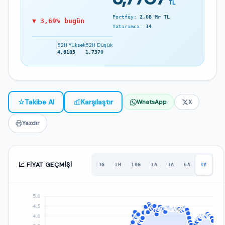
TL
Portföy:
2,08 Mr TL
▼ 3,69% bugün
Yatırımcı:
14
52H Yüksek
52H Düşük
4,6185
1,7370
☆
Takibe Al
Karşılaştır
WhatsApp
X
Yazdır
📈 FIYAT GEÇMIŞI
3G
1H
10G
1A
3A
6A
1Y