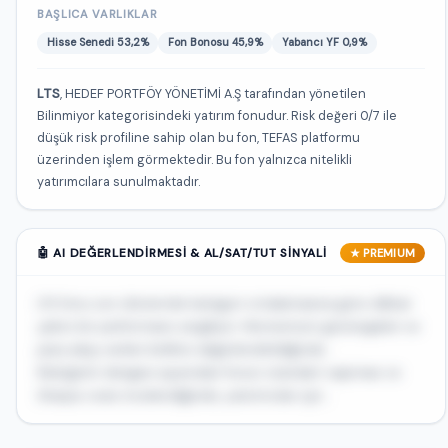
BAŞLICA VARLIKLAR
Hisse Senedi 53,2%
Fon Bonosu 45,9%
Yabancı YF 0,9%
LTS
, HEDEF PORTFÖY YÖNETİMİ A.Ş tarafından yönetilen
Bilinmiyor kategorisindeki yatırım fonudur. Risk değeri 0/7 ile
düşük risk profiline sahip olan bu fon, TEFAS platformu
üzerinden işlem görmektedir. Bu fon yalnızca nitelikli
yatırımcılara sunulmaktadır.
🤖 AI DEĞERLENDIRMESI & AL/SAT/TUT SINYALI
★ PREMIUM
LTS fonu son dönemde kategori ortalamasına göre dikkat
çekici bir performans sergiliyor. Momentum göstergeleri ve
para akışı verileri birlikte değerlendirildiğinde...
Risk/getiri dengesi açısından fonun standart sapması ve
Sharpe oranı incelendiğinde, yatırımcılar için...