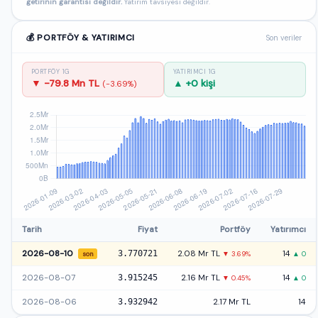
getirinin garantisi değildir.
Yatırım tavsiyesi değildir.
💰 PORTFÖY & YATIRIMCI
Son veriler
PORTFÖY 1G
YATIRIMCI 1G
▼ -79.8 Mn TL
▲ +0 kişi
(-3.69%)
Tarih
Fiyat
Portföy
Yatırımcı
2026-08-10
3.770721
2.08 Mr TL
14
▼ 3.69%
▲ 0
son
2026-08-07
3.915245
2.16 Mr TL
14
▼ 0.45%
▲ 0
2026-08-06
3.932942
2.17 Mr TL
14