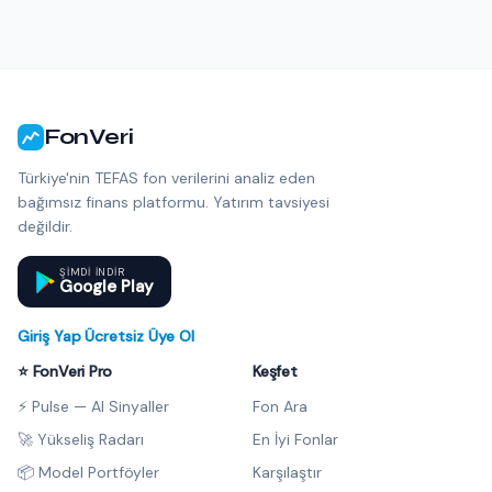
FonVeri
Türkiye'nin TEFAS fon verilerini analiz eden
bağımsız finans platformu. Yatırım tavsiyesi
değildir.
ŞIMDI INDIR
Google Play
Giriş Yap
·
Ücretsiz Üye Ol
⭐ FonVeri Pro
Keşfet
⚡ Pulse — AI Sinyaller
Fon Ara
🚀 Yükseliş Radarı
En İyi Fonlar
📦 Model Portföyler
Karşılaştır