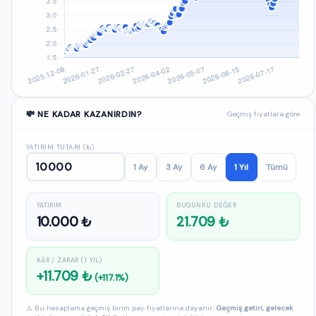
💸 NE KADAR KAZANIRDIN?
Geçmiş fiyatlara göre
YATIRIM TUTARI (₺)
1 Ay
3 Ay
6 Ay
1 Yıl
Tümü
YATIRIM
BUGÜNKÜ DEĞER
10.000 ₺
21.709 ₺
KÂR / ZARAR (1 YIL)
+11.709 ₺
(+117.1%)
⚠️ Bu hesaplama geçmiş birim pay fiyatlarına dayanır.
Geçmiş getiri, gelecek