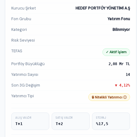
Kurucu Şirket
HEDEF PORTFÖY YÖNETİMİ A.Ş
Fon Grubu
Yatırım Fonu
Kategori
Bilinmiyor
Risk Seviyesi
TEFAS
✓ Aktif İşlem
Portföy Büyüklüğü
2,08 Mr TL
Yatırımcı Sayısı
14
Son 3G Değişim
▼ 4,12%
Yatırımcı Tipi
🔒 Nitelikli Yatırımcı ⓘ
ALIŞ VALÖR
SATIŞ VALÖR
STOPAJ
T+1
T+2
%17,5