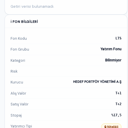
Getiri verisi bulunamadı.
ℹ️ FON BILGILERI
Fon Kodu
LTS
Fon Grubu
Yatırım Fonu
Kategori
Bilinmiyor
Risk
Kurucu
HEDEF PORTFÖY YÖNETİMİ A.Ş
Alış Valör
T+1
Satış Valör
T+2
Stopaj
%17,5
Yatırımcı Tipi
🔒 Nitelikli