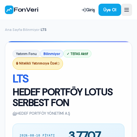
FonVeri
Giriş
Üye Ol
Ana Sayfa
›
Bilinmiyor
›
LTS
Yatırım Fonu
Bilinmiyor
✓ TEFAS Aktif
🔒 Nitelikli Yatırımcıya Özel
ⓘ
LTS
HEDEF PORTFÖY LOTUS
SERBEST FON
HEDEF PORTFÖY YÖNETİMİ A.Ş
3,7707
2026-08-10 FIYATI