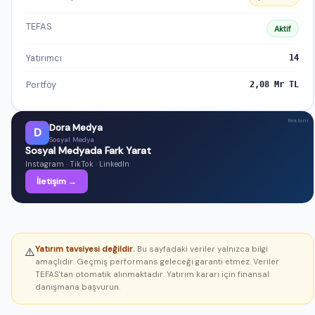
TEFAS
Aktif
Yatırımcı
14
Portföy
2,08 Mr TL
Reklam
Dora Medya
D
Sosyal Medya
Sosyal Medyada Fark Yarat
Instagram · TikTok · LinkedIn
İletişim →
Yatırım tavsiyesi değildir.
Bu sayfadaki veriler yalnızca bilgi
⚠️
amaçlıdır. Geçmiş performans geleceği garanti etmez. Veriler
TEFAS'tan otomatik alınmaktadır. Yatırım kararı için finansal
danışmana başvurun.