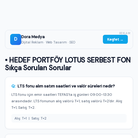
REKLAM
Dora Medya
D
Keşfet →
Dijital Reklam · Web Tasarım · SEO
• HEDEF PORTFÖY LOTUS SERBEST FON
Sıkça Sorulan Sorular
Q:
LTS fonu alım satım saatleri ve valör süreleri nedir?
LTS fonu için emir saatleri TEFAS'ta iş günleri 09:00-13:30
arasındadır. LTS fonunun alış valörü T+1, satış valörü T+2'dir. Alış:
T+1, Satış: T+2.
Alış: T+1 | Satış: T+2