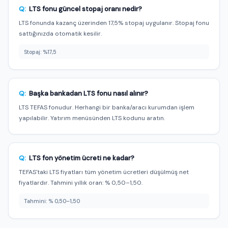
Q:
LTS fonu güncel stopaj oranı nedir?
LTS fonunda kazanç üzerinden 17,5% stopaj uygulanır. Stopaj fonu
sattığınızda otomatik kesilir.
Stopaj: %17,5
Q:
Başka bankadan LTS fonu nasıl alınır?
LTS TEFAS fonudur. Herhangi bir banka/aracı kurumdan işlem
yapılabilir. Yatırım menüsünden LTS kodunu aratın.
Q:
LTS fon yönetim ücreti ne kadar?
TEFAS'taki LTS fiyatları tüm yönetim ücretleri düşülmüş net
fiyatlardır. Tahmini yıllık oran: % 0,50–1,50.
Tahmini: % 0,50–1,50