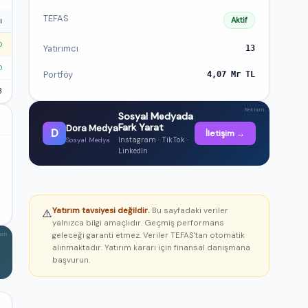
TEFAS
Aktif
ı
0
Yatırımcı
13
0
Portföy
4,07 Mr TL
3
Reklam
Sosyal Medyada
Fark Yarat
Dora Medya
D
İletişim →
Instagram · TikTok ·
Sosyal Medya
LinkedIn
Yatırım tavsiyesi değildir.
Bu sayfadaki veriler
⚠️
yalnızca bilgi amaçlıdır. Geçmiş performans
geleceği garanti etmez. Veriler TEFAS'tan otomatik
lam
alınmaktadır. Yatırım kararı için finansal danışmana
başvurun.