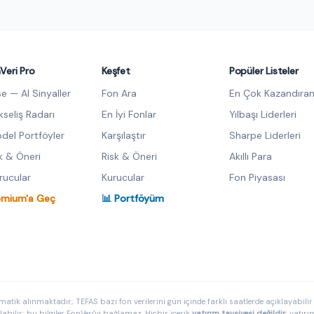
Veri Pro
Keşfet
Popüler Listeler
se — AI Sinyaller
Fon Ara
En Çok Kazandıran
kseliş Radarı
En İyi Fonlar
Yılbaşı Liderleri
del Portföyler
Karşılaştır
Sharpe Liderleri
sk & Öneri
Risk & Öneri
Akıllı Para
urucular
Kurucular
Fon Piyasası
emium'a Geç
📊 Portföyüm
matik alınmaktadır; TEFAS bazı fon verilerini gün içinde farklı saatlerde açıklayabilir v
ilir; bu bilgiler FonVeri'yi bağlamaz. Hiçbir içerik
yatırım tavsiyesi değildir
; yatır