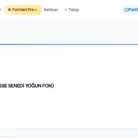
r
★ FonVeri Pro
Rehber
⭐ Takip
Port
İSSE SENEDİ YOĞUN FON)