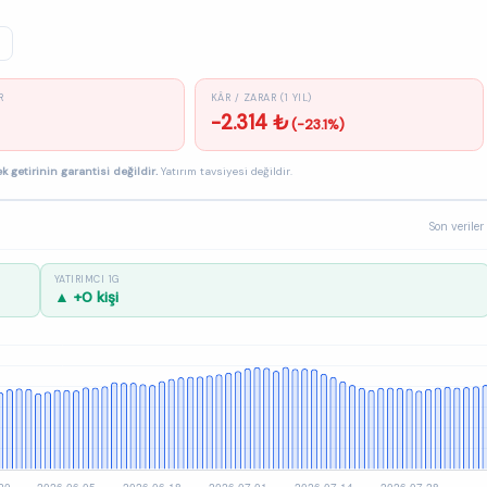
R
KÂR / ZARAR (1 YIL)
-2.314 ₺
(-23.1%)
k getirinin garantisi değildir.
Yatırım tavsiyesi değildir.
Son veriler
YATIRIMCI 1G
▲ +0 kişi