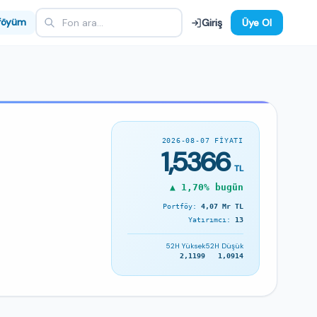
föyüm
Giriş
Üye Ol
2026-08-07 FIYATI
1,5366
TL
▲ 1,70% bugün
Portföy:
4,07 Mr TL
Yatırımcı:
13
52H Yüksek
52H Düşük
2,1199
1,0914