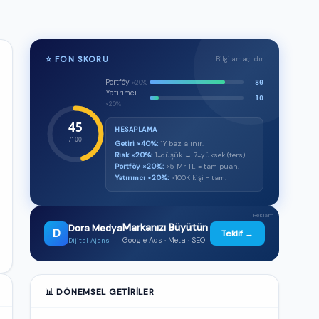
⭐ FON SKORU
Bilgi amaçlıdır
Portföy
80
×20%
Yatırımcı
10
×20%
45
HESAPLAMA
/100
Getiri ×40%:
1Y baz alınır.
Risk ×20%:
1=düşük ↔ 7=yüksek (ters).
Portföy ×20%:
>5 Mr TL = tam puan.
Yatırımcı ×20%:
>100K kişi = tam.
Reklam
Markanızı Büyütün
Dora Medya
D
Teklif →
Google Ads · Meta · SEO
Dijital Ajans
📊 DÖNEMSEL GETIRILER