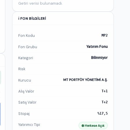
Getiri verisi bulunamadı.
ℹ️ FON BILGILERI
Fon Kodu
MP2
Fon Grubu
Yatırım Fonu
Kategori
Bilinmiyor
Risk
Kurucu
MT PORTFÖY YÖNETİMİ A.Ş.
Alış Valör
T+1
Satış Valör
T+2
Stopaj
%17,5
Yatırımcı Tipi
🌐 Herkese Açık