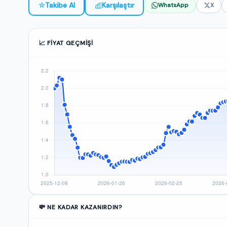
☆
Takibe Al
Karşılaştır
WhatsApp
X
📈 FIYAT GEÇMIŞI
💸 NE KADAR KAZANIRDIN?