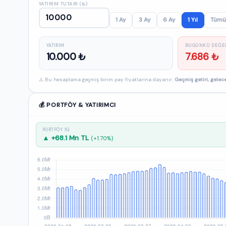
YATIRIM TUTARI (₺)
1 Ay
3 Ay
6 Ay
1 Yıl
Tümü
YATIRIM
BUGÜNKÜ DEĞE
10.000 ₺
7.686 ₺
⚠️ Bu hesaplama geçmiş birim pay fiyatlarına dayanır.
Geçmiş getiri, gelece
💰 PORTFÖY & YATIRIMCI
PORTFÖY 1G
▲ +68.1 Mn TL
(+1.70%)