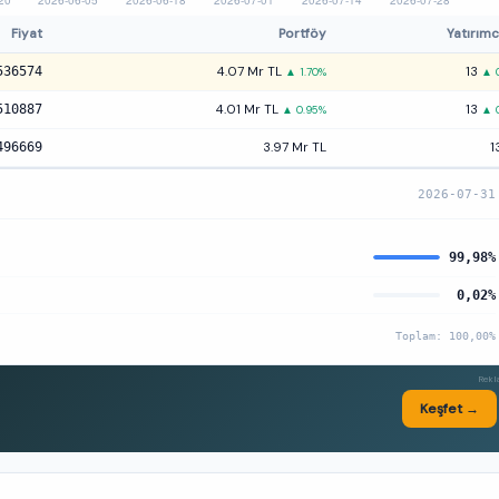
Fiyat
Portföy
Yatırımc
536574
4.07 Mr TL
13
▲ 1.70%
▲ 
510887
4.01 Mr TL
13
▲ 0.95%
▲ 
496669
3.97 Mr TL
1
2026-07-31
99,98%
0,02%
Toplam: 100,00%
Rek
Keşfet →