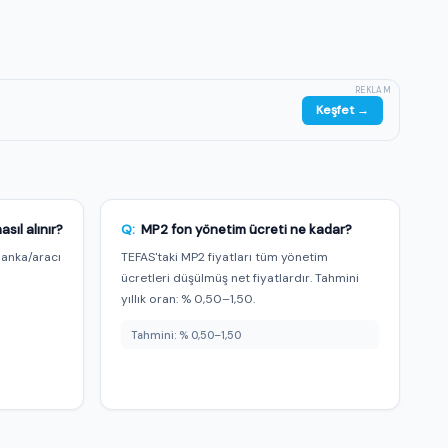
REKLAM
Keşfet →
ıl alınır?
Q:
MP2 fon yönetim ücreti ne kadar?
banka/aracı
TEFAS'taki MP2 fiyatları tüm yönetim
m
ücretleri düşülmüş net fiyatlardır. Tahmini
yıllık oran: % 0,50–1,50.
Tahmini: % 0,50–1,50