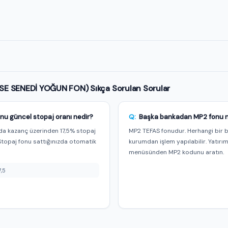
e özel
SE SENEDİ YOĞUN FON) Sıkça Sorulan Sorular
nu güncel stopaj oranı nedir?
Q:
Başka bankadan MP2 fonu nas
a kazanç üzerinden 17,5% stopaj
MP2 TEFAS fonudur. Herhangi bir 
Stopaj fonu sattığınızda otomatik
kurumdan işlem yapılabilir. Yatırı
menüsünden MP2 kodunu aratın.
7,5