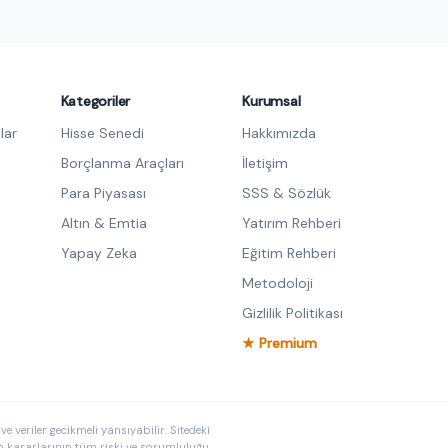
Kategoriler
Kurumsal
lar
Hisse Senedi
Hakkımızda
Borçlanma Araçları
İletişim
Para Piyasası
SSS & Sözlük
Altın & Emtia
Yatırım Rehberi
Yapay Zeka
Eğitim Rehberi
Metodoloji
Gizlilik Politikası
★ Premium
e veriler gecikmeli yansıyabilir. Sitedeki
ım kararlarının tüm riski ve sorumluluğu