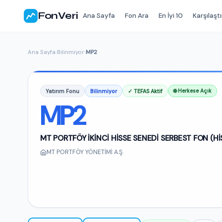
FonVeri
Ana Sayfa
Fon Ara
En İyi 10
Karşılaştı
Ana Sayfa
›
Bilinmiyor
›
MP2
Yatırım Fonu
Bilinmiyor
✓ TEFAS Aktif
🌐 Herkese Açık
MP2
MT PORTFÖY İKİNCİ HİSSE SENEDİ SERBEST FON (H
MT PORTFÖY YÖNETİMİ A.Ş.