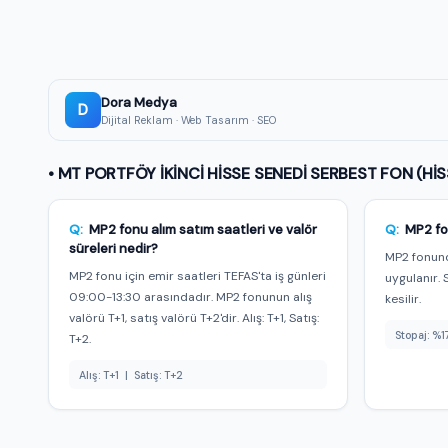
Bu fonun AI tavsiyesi ve yorumu Premium üyeler
Al/sat/tut sinyali, AI skoru ve günlük üretilen detaylı
değerlendirme — üstelik tamamen reklamsız.
★ Premium'a Geç — 149 TL/ay
Dora Medya
Premium üyeyim, giriş yap →
D
Dijital Reklam · Web Tasarım · SEO
• MT PORTFÖY İKİNCİ HİSSE SENEDİ SERBEST FON (HİS
Q:
MP2 fonu alım satım saatleri ve valör
Q:
MP2 fo
süreleri nedir?
MP2 fonund
MP2 fonu için emir saatleri TEFAS'ta iş günleri
uygulanır. 
09:00-13:30 arasındadır. MP2 fonunun alış
kesilir.
valörü T+1, satış valörü T+2'dir. Alış: T+1, Satış:
Stopaj: %1
T+2.
Alış: T+1 | Satış: T+2