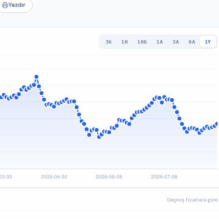
Yazdır
3G
1H
10G
1A
3A
6A
1Y
Geçmiş fiyatlara göre