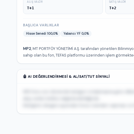
ALIŞ VALÖR
SATIŞ VALÖR
T+1
T+2
BAŞLICA VARLIKLAR
Hisse Senedi 100,0%
Yabancı YF 0,0%
MP2
, MT PORTFÖY YÖNETİMİ A.Ş. tarafından yönetilen Bilinmiyor 
sahip olan bu fon, TEFAS platformu üzerinden işlem görmekted
🤖 AI DEĞERLENDIRMESI & AL/SAT/TUT SINYALI
MP2 fonu son dönemde kategori ortalamasına göre dikkat
akışı verileri birlikte değerlendirildiğinde...
Risk/getiri dengesi açısından fonun standart sapması ve Sh
🔒