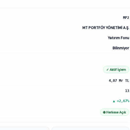
MP2
MT PORTFÖY YÖNETİMİ A.Ş.
Yatırım Fonu
Bilinmiyor
✓ Aktif İşlem
4,07 Mr TL
13
▲ +2,67%
🌐 Herkese Açık