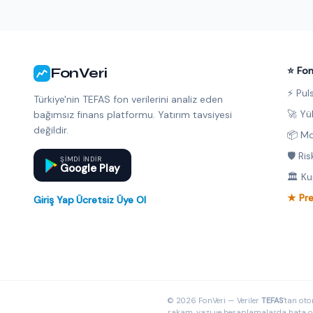
FonVeri
⭐ Fon
⚡ Pul
Türkiye'nin TEFAS fon verilerini analiz eden
🚀 Yü
bağımsız finans platformu. Yatırım tavsiyesi
değildir.
📦 Mo
🛡️ Ri
ŞIMDI INDIR
Google Play
🏛️ K
★ Pr
Giriş Yap
·
Ücretsiz Üye Ol
© 2026 FonVeri — Veriler
TEFAS
'tan oto
rakam, yazı ve hesaplamalarda hata olab