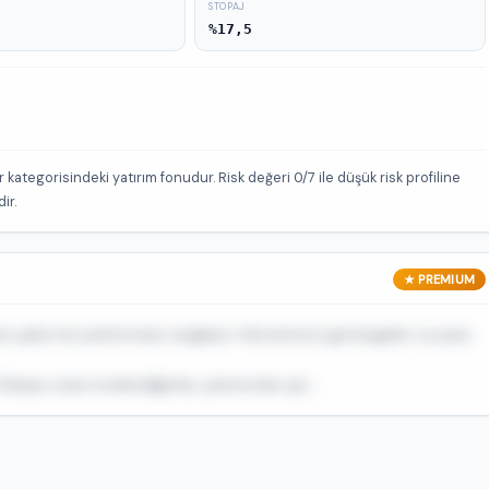
STOPAJ
%17,5
kategorisindeki yatırım fonudur. Risk değeri 0/7 ile düşük risk profiline
ir.
★ PREMIUM
 çekici bir performans sergiliyor. Momentum göstergeleri ve para
arpe oranı incelendiğinde, yatırımcılar için...