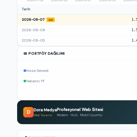
Tarih
2026-08-07
1.
son
2026-08-06
1.
2026-08-05
1.
🥧 PORTFÖY DAĞILIMI
Hisse Senedi
Yabancı YF
Profesyonel Web Sitesi
Dora Medya
D
Modern · Hızlı · Mobil Uyumlu
Web Tasarım