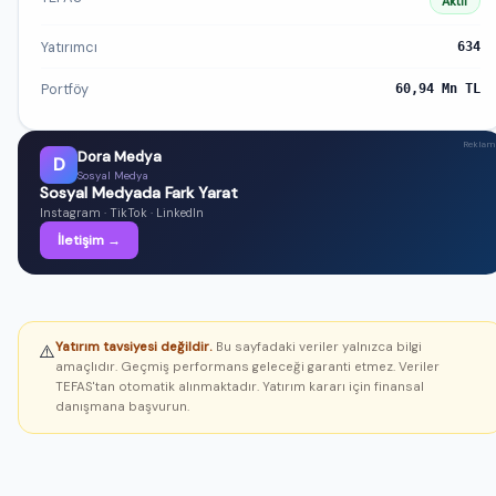
Aktif
Yatırımcı
634
Portföy
60,94 Mn TL
Reklam
Dora Medya
D
Sosyal Medya
Sosyal Medyada Fark Yarat
Instagram · TikTok · LinkedIn
İletişim →
Yatırım tavsiyesi değildir.
Bu sayfadaki veriler yalnızca bilgi
⚠️
amaçlıdır. Geçmiş performans geleceği garanti etmez. Veriler
TEFAS'tan otomatik alınmaktadır. Yatırım kararı için finansal
danışmana başvurun.