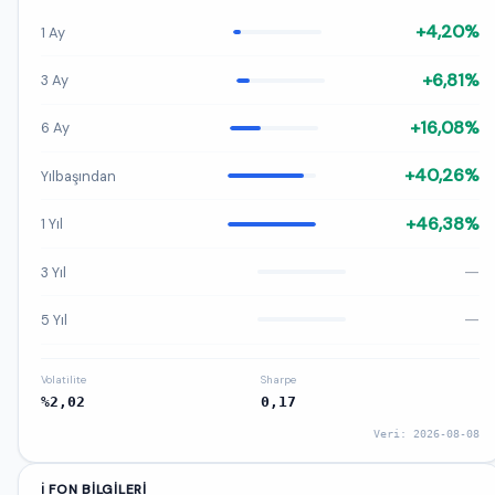
+4,20%
1 Ay
+6,81%
3 Ay
+16,08%
6 Ay
+40,26%
Yılbaşından
+46,38%
1 Yıl
—
3 Yıl
—
5 Yıl
Volatilite
Sharpe
%2,02
0,17
Veri: 2026-08-08
ℹ️ FON BILGILERI