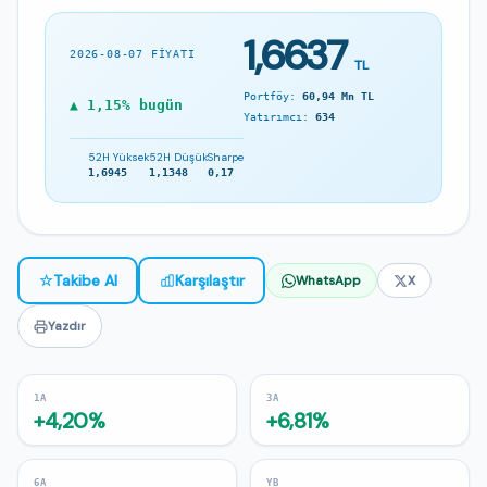
1,6637
2026-08-07 FIYATI
TL
Portföy:
60,94 Mn TL
▲ 1,15% bugün
Yatırımcı:
634
52H Yüksek
52H Düşük
Sharpe
1,6945
1,1348
0,17
☆
Takibe Al
Karşılaştır
WhatsApp
X
Yazdır
1A
3A
+4,20%
+6,81%
6A
YB