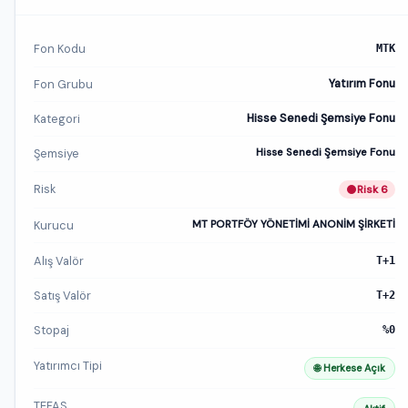
Fon Kodu
MTK
Fon Grubu
Yatırım Fonu
Kategori
Hisse Senedi Şemsiye Fonu
Şemsiye
Hisse Senedi Şemsiye Fonu
Risk
Risk 6
Kurucu
MT PORTFÖY YÖNETİMİ ANONİM ŞİRKETİ
Alış Valör
T+1
Satış Valör
T+2
Stopaj
%0
Yatırımcı Tipi
🌐 Herkese Açık
TEFAS