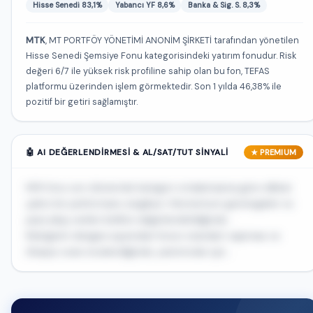
Hisse Senedi 83,1%
Yabancı YF 8,6%
Banka & Sig. S. 8,3%
MTK
, MT PORTFÖY YÖNETİMİ ANONİM ŞİRKETİ tarafından yönetilen
Hisse Senedi Şemsiye Fonu kategorisindeki yatırım fonudur. Risk
değeri 6/7 ile yüksek risk profiline sahip olan bu fon, TEFAS
platformu üzerinden işlem görmektedir. Son 1 yılda 46,38% ile
pozitif bir getiri sağlamıştır.
🤖 AI DEĞERLENDIRMESI & AL/SAT/TUT SINYALI
★ PREMIUM
MTK fonu son dönemde kategori ortalamasına göre dikkat
çekici bir performans sergiliyor. Momentum göstergeleri ve
para akışı verileri birlikte değerlendirildiğinde...
Risk/getiri dengesi açısından fonun standart sapması ve
Sharpe oranı incelendiğinde, yatırımcılar için...
🔒