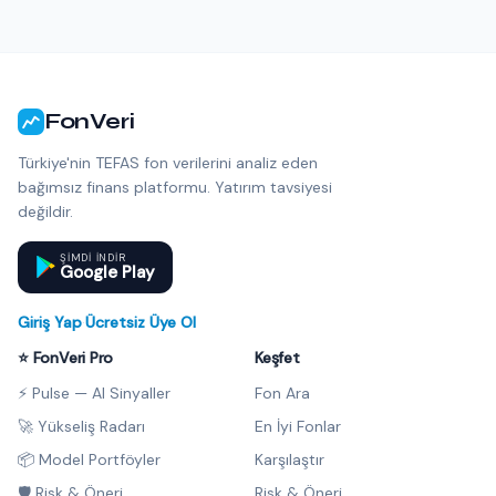
FonVeri
Türkiye'nin TEFAS fon verilerini analiz eden
bağımsız finans platformu. Yatırım tavsiyesi
değildir.
ŞIMDI INDIR
Google Play
Giriş Yap
·
Ücretsiz Üye Ol
⭐ FonVeri Pro
Keşfet
⚡ Pulse — AI Sinyaller
Fon Ara
🚀 Yükseliş Radarı
En İyi Fonlar
📦 Model Portföyler
Karşılaştır
🛡️ Risk & Öneri
Risk & Öneri