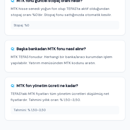
Q:
MTK fonu güncel stopaj oranı nedir?
MTK hisse senedi yoğun fon olup TEFAS'ta aktif olduğundan
stopaj oranı %0'dır. Stopaj fonu sattığınızda otomatik kesilir.
Stopaj: %0
Q:
Başka bankadan MTK fonu nasıl alınır?
MTK TEFAS fonudur. Herhangi bir banka/aracı kurumdan işlem
yapılabilir. Yatırım menüsünden MTK kodunu aratın.
Q:
MTK fon yönetim ücreti ne kadar?
TEFAS'taki MTK fiyatları tüm yönetim ücretleri düşülmüş net
fiyatlardır. Tahmini yıllık oran: % 1,50–3,50.
Tahmini: % 1,50–3,50