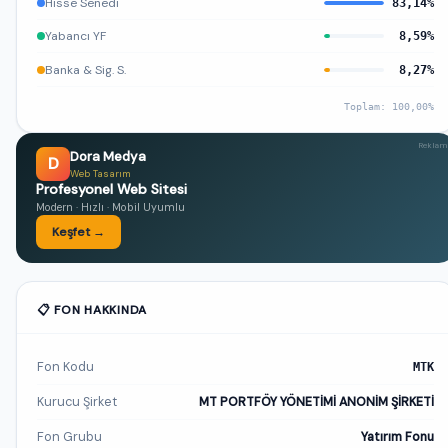
Hisse Senedi
83,14%
Yabancı YF
8,59%
Banka & Sig. S.
8,27%
Toplam: 100,00%
Reklam
Dora Medya
D
Web Tasarım
Profesyonel Web Sitesi
Modern · Hızlı · Mobil Uyumlu
Keşfet →
📋 FON HAKKINDA
Fon Kodu
MTK
Kurucu Şirket
MT PORTFÖY YÖNETİMİ ANONİM ŞİRKETİ
Fon Grubu
Yatırım Fonu