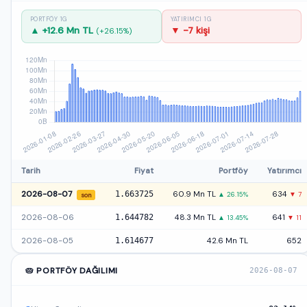
PORTFÖY 1G
YATIRIMCI 1G
▲ +12.6 Mn TL
▼ -7 kişi
(+26.15%)
Tarih
Fiyat
Portföy
Yatırımcı
2026-08-07
1.663725
60.9 Mn TL
634
▲ 26.15%
▼ 7
son
2026-08-06
1.644782
48.3 Mn TL
641
▲ 13.45%
▼ 11
2026-08-05
1.614677
42.6 Mn TL
652
🥧 PORTFÖY DAĞILIMI
2026-08-07