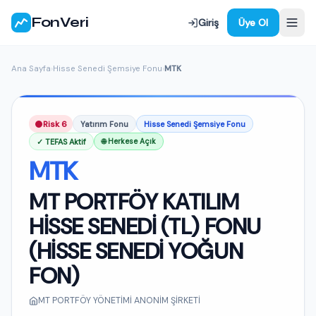
FonVeri
Giriş
Üye Ol
Ana Sayfa
›
Hisse Senedi Şemsiye Fonu
›
MTK
Risk 6
Yatırım Fonu
Hisse Senedi Şemsiye Fonu
✓ TEFAS Aktif
🌐 Herkese Açık
MTK
MT PORTFÖY KATILIM
HİSSE SENEDİ (TL) FONU
(HİSSE SENEDİ YOĞUN
FON)
MT PORTFÖY YÖNETİMİ ANONİM ŞİRKETİ