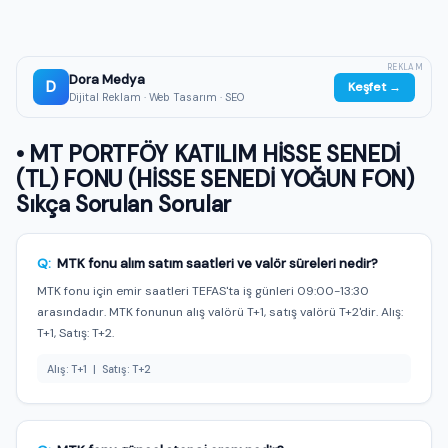
REKLAM
Dora Medya
D
Keşfet →
Dijital Reklam · Web Tasarım · SEO
• MT PORTFÖY KATILIM HİSSE SENEDİ
(TL) FONU (HİSSE SENEDİ YOĞUN FON)
Sıkça Sorulan Sorular
Q:
MTK fonu alım satım saatleri ve valör süreleri nedir?
MTK fonu için emir saatleri TEFAS'ta iş günleri 09:00-13:30
arasındadır. MTK fonunun alış valörü T+1, satış valörü T+2'dir. Alış:
T+1, Satış: T+2.
Alış: T+1 | Satış: T+2