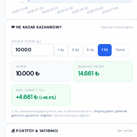
💸 NE KADAR KAZANIRDIN?
Geçmiş fiyatlara göre
YATIRIM TUTARI (₺)
1 Ay
3 Ay
6 Ay
1 Yıl
Tümü
YATIRIM
BUGÜNKÜ DEĞER
10.000 ₺
14.661 ₺
KÂR / ZARAR (1 YIL)
+4.661 ₺
(+46.6%)
⚠️ Bu hesaplama geçmiş birim pay fiyatlarına dayanır.
Geçmiş getiri, gelecek
getirinin garantisi değildir.
Yatırım tavsiyesi değildir.
💰 PORTFÖY & YATIRIMCI
Son veriler