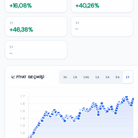
+16,08%
+40,26%
1Y
3Y
+46,38%
—
5Y
—
📈 FIYAT GEÇMIŞI
3G
1H
10G
1A
3A
6A
1Y