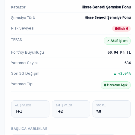
Kategori
Hisse Senedi Şemsiye Fonu
Şemsiye Türü
Hisse Senedi Şemsiye Fonu
Risk Seviyesi
Risk 6
TEFAS
✓ Aktif İşlem
Portföy Büyüklüğü
60,94 Mn TL
Yatırımcı Sayısı
634
Son 3G Değişim
▲ +3,04%
Yatırımcı Tipi
🌐 Herkese Açık
ALIŞ VALÖR
SATIŞ VALÖR
STOPAJ
T+1
T+2
%0
BAŞLICA VARLIKLAR