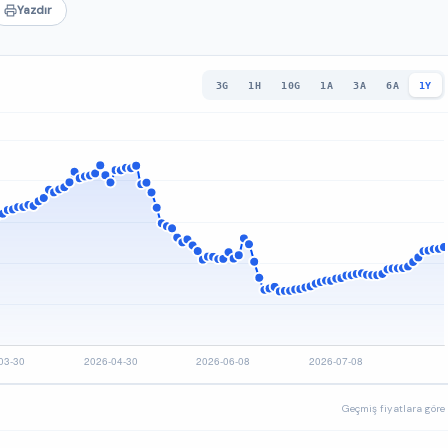
Yazdır
3G
1H
10G
1A
3A
6A
1Y
Geçmiş fiyatlara göre