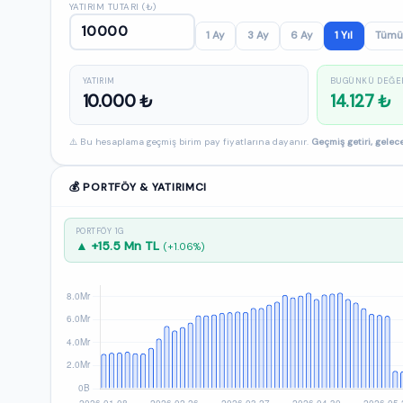
YATIRIM TUTARI (₺)
1 Ay
3 Ay
6 Ay
1 Yıl
Tümü
YATIRIM
BUGÜNKÜ DEĞE
10.000 ₺
14.127 ₺
⚠️ Bu hesaplama geçmiş birim pay fiyatlarına dayanır.
Geçmiş getiri, gelece
💰 PORTFÖY & YATIRIMCI
PORTFÖY 1G
▲ +15.5 Mn TL
(+1.06%)