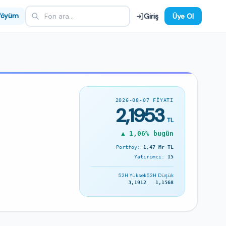
föyüm
Giriş
Üye Ol
2026-08-07 FIYATI
2,1953
TL
▲ 1,06% bugün
Portföy:
1,47 Mr TL
Yatırımcı:
15
52H Yüksek
52H Düşük
3,1912
1,1568