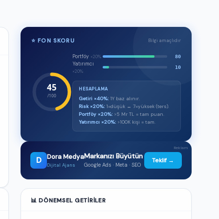
⭐ FON SKORU
Bilgi amaçlıdır
Portföy
80
×20%
Yatırımcı
10
×20%
45
HESAPLAMA
/100
Getiri ×40%:
1Y baz alınır.
Risk ×20%:
1=düşük ↔ 7=yüksek (ters).
Portföy ×20%:
>5 Mr TL = tam puan.
Yatırımcı ×20%:
>100K kişi = tam.
Reklam
Markanızı Büyütün
Dora Medya
D
Teklif →
Google Ads · Meta · SEO
Dijital Ajans
📊 DÖNEMSEL GETIRILER