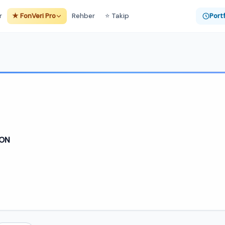
r
★ FonVeri Pro
Rehber
⭐ Takip
Port
FON