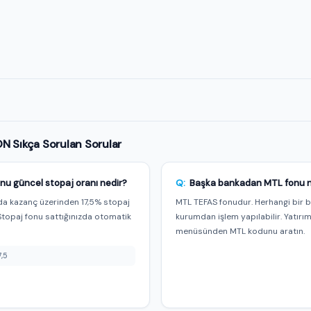
e özel
 Sıkça Sorulan Sorular
nu güncel stopaj oranı nedir?
Q:
Başka bankadan MTL fonu nas
a kazanç üzerinden 17,5% stopaj
MTL TEFAS fonudur. Herhangi bir 
Stopaj fonu sattığınızda otomatik
kurumdan işlem yapılabilir. Yatırı
menüsünden MTL kodunu aratın.
7,5