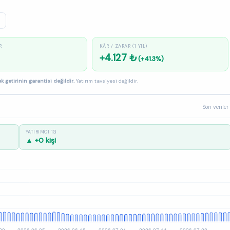
R
KÂR / ZARAR (1 YIL)
+4.127 ₺
(+41.3%)
k getirinin garantisi değildir.
Yatırım tavsiyesi değildir.
Son veriler
YATIRIMCI 1G
▲ +0 kişi