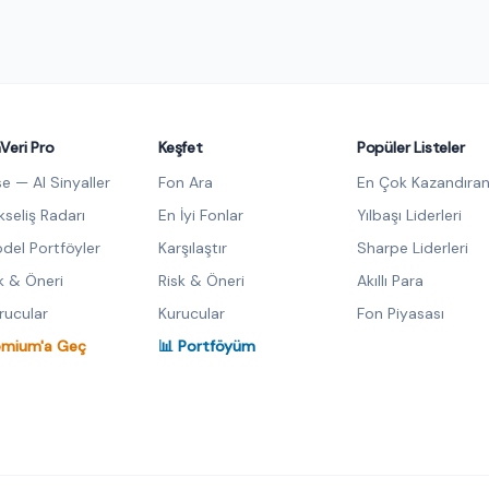
Veri Pro
Keşfet
Popüler Listeler
se — AI Sinyaller
Fon Ara
En Çok Kazandıran
kseliş Radarı
En İyi Fonlar
Yılbaşı Liderleri
del Portföyler
Karşılaştır
Sharpe Liderleri
sk & Öneri
Risk & Öneri
Akıllı Para
urucular
Kurucular
Fon Piyasası
emium'a Geç
📊 Portföyüm