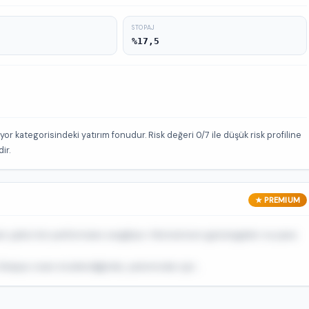
STOPAJ
%17,5
r kategorisindeki yatırım fonudur. Risk değeri 0/7 ile düşük risk profiline
ir.
★ PREMIUM
 çekici bir performans sergiliyor. Momentum göstergeleri ve para
arpe oranı incelendiğinde, yatırımcılar için...