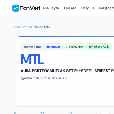
FonVeri
Ana Sayfa
Fon Ara
En İyi 10
Karşılaştı
Ana Sayfa
›
Bilinmiyor
›
MTL
Yatırım Fonu
Bilinmiyor
✓ TEFAS Aktif
🌐 Herkese Açık
MTL
AURA PORTFÖY MUTLAK GETİRİ HEDEFLİ SERBEST 
AURA PORTFÖY YÖNETİMİ A.Ş.