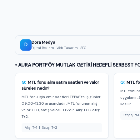
🔒
Bu fonun AI tavsiyesi ve yorumu Premium üyeler
Al/sat/tut sinyali, AI skoru ve günlük üretilen detaylı
değerlendirme — üstelik tamamen reklamsız.
★ Premium'a Geç — 149 TL/ay
Dora Medya
Premium üyeyim, giriş yap →
D
Dijital Reklam · Web Tasarım · SEO
• AURA PORTFÖY MUTLAK GETİRİ HEDEFLİ SERBEST FON
Q:
MTL fonu alım satım saatleri ve valör
Q:
MTL fo
süreleri nedir?
MTL fonund
MTL fonu için emir saatleri TEFAS'ta iş günleri
uygulanır. 
09:00-13:30 arasındadır. MTL fonunun alış
kesilir.
valörü T+1, satış valörü T+2'dir. Alış: T+1, Satış:
Stopaj: %1
T+2.
Alış: T+1 | Satış: T+2