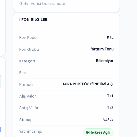
Getiri verisi bulunamadı.
ℹ️ FON BILGILERI
Fon Kodu
MTL
Fon Grubu
Yatırım Fonu
Kategori
Bilinmiyor
Risk
Kurucu
AURA PORTFÖY YÖNETİMİ A.Ş.
Alış Valör
T+1
Satış Valör
T+2
Stopaj
%17,5
Yatırımcı Tipi
🌐 Herkese Açık