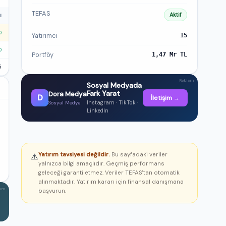
TEFAS
Aktif
ı
0
Yatırımcı
15
0
Portföy
1,47 Mr TL
5
Reklam
Sosyal Medyada
Fark Yarat
Dora Medya
D
İletişim →
Instagram · TikTok ·
Sosyal Medya
LinkedIn
Yatırım tavsiyesi değildir.
Bu sayfadaki veriler
⚠️
yalnızca bilgi amaçlıdır. Geçmiş performans
geleceği garanti etmez. Veriler TEFAS'tan otomatik
alınmaktadır. Yatırım kararı için finansal danışmana
lam
başvurun.