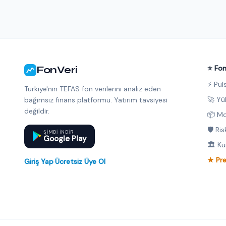
FonVeri
⭐ Fon
⚡ Pul
Türkiye'nin TEFAS fon verilerini analiz eden
🚀 Yü
bağımsız finans platformu. Yatırım tavsiyesi
değildir.
📦 Mo
🛡️ Ri
ŞIMDI INDIR
Google Play
🏛️ K
★ Pr
Giriş Yap
·
Ücretsiz Üye Ol