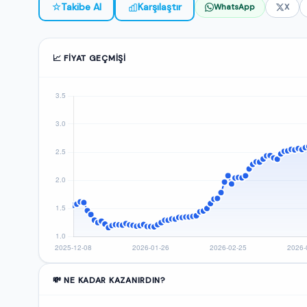
☆
Takibe Al
Karşılaştır
WhatsApp
X
📈 FIYAT GEÇMIŞI
💸 NE KADAR KAZANIRDIN?