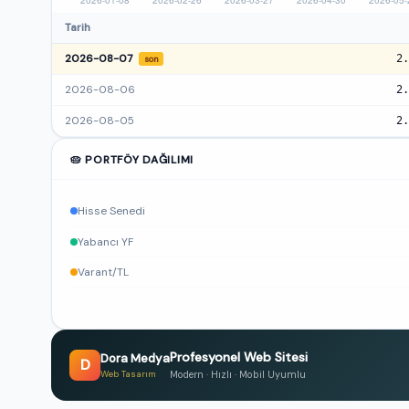
Tarih
2026-08-07
2.
son
2026-08-06
2.
2026-08-05
2.
🥧 PORTFÖY DAĞILIMI
Hisse Senedi
Yabancı YF
Varant/TL
Profesyonel Web Sitesi
Dora Medya
D
Modern · Hızlı · Mobil Uyumlu
Web Tasarım