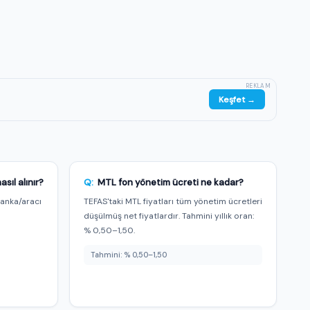
REKLAM
Keşfet →
ıl alınır?
Q:
MTL fon yönetim ücreti ne kadar?
banka/aracı
TEFAS'taki MTL fiyatları tüm yönetim ücretleri
m
düşülmüş net fiyatlardır. Tahmini yıllık oran:
% 0,50–1,50.
Tahmini: % 0,50–1,50