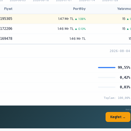
Fiyat
Portföy
Yatırımc
195305
1.47 Mr TL
15
▲ 1.06%
▲ 
172206
1.46 Mr TL
15
▲ 0.13%
▲ 
169478
1.46 Mr TL
1
2026-08-04
99,55%
0,42%
0,03%
Toplam: 100,00%
Rek
Keşfet →