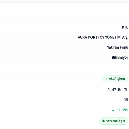
MTL
AURA PORTFÖY YÖNETİMİ A.Ş.
Yatırım Fonu
Bilinmiyor
✓ Aktif İşlem
1,47 Mr TL
15
▲ +1,19%
🌐 Herkese Açık