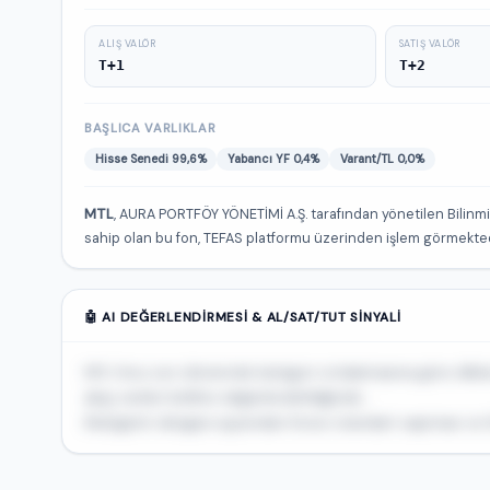
ALIŞ VALÖR
SATIŞ VALÖR
T+1
T+2
BAŞLICA VARLIKLAR
Hisse Senedi 99,6%
Yabancı YF 0,4%
Varant/TL 0,0%
MTL
, AURA PORTFÖY YÖNETİMİ A.Ş. tarafından yönetilen Bilinmiyo
sahip olan bu fon, TEFAS platformu üzerinden işlem görmekted
🤖 AI DEĞERLENDIRMESI & AL/SAT/TUT SINYALI
MTL fonu son dönemde kategori ortalamasına göre dikkat
akışı verileri birlikte değerlendirildiğinde...
Risk/getiri dengesi açısından fonun standart sapması ve Sh