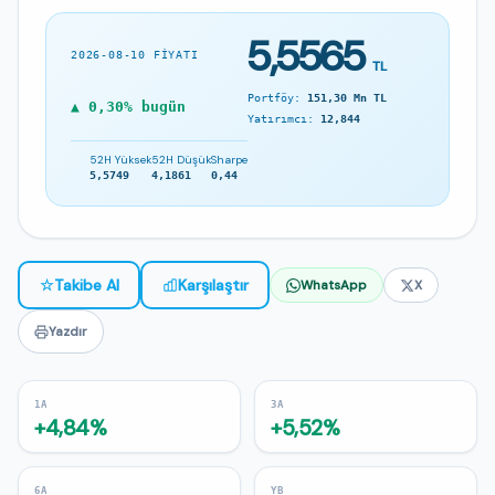
5,5565
2026-08-10 FIYATI
TL
Portföy:
151,30 Mn TL
▲ 0,30% bugün
Yatırımcı:
12,844
52H Yüksek
52H Düşük
Sharpe
5,5749
4,1861
0,44
☆
Takibe Al
Karşılaştır
WhatsApp
X
Yazdır
1A
3A
+4,84%
+5,52%
6A
YB