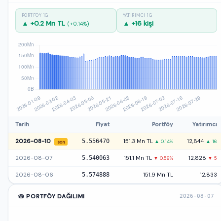
PORTFÖY 1G
YATIRIMCI 1G
▲ +0.2 Mn TL
▲ +16 kişi
(+0.14%)
Tarih
Fiyat
Portföy
Yatırımcı
2026-08-10
5.556470
151.3 Mn TL
12,844
▲ 0.14%
▲ 16
son
2026-08-07
5.540063
151.1 Mn TL
12,828
▼ 0.56%
▼ 5
2026-08-06
5.574888
151.9 Mn TL
12,833
🥧 PORTFÖY DAĞILIMI
2026-08-07