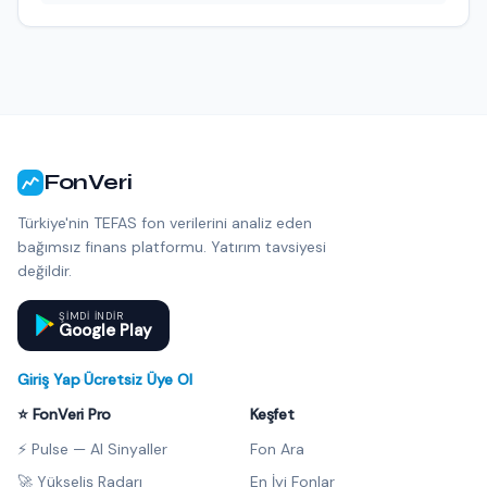
FonVeri
Türkiye'nin TEFAS fon verilerini analiz eden
bağımsız finans platformu. Yatırım tavsiyesi
değildir.
ŞIMDI INDIR
Google Play
Giriş Yap
·
Ücretsiz Üye Ol
⭐ FonVeri Pro
Keşfet
⚡ Pulse — AI Sinyaller
Fon Ara
🚀 Yükseliş Radarı
En İyi Fonlar