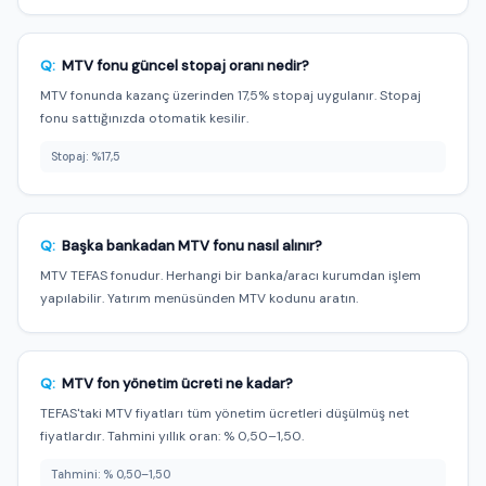
Q:
MTV fonu güncel stopaj oranı nedir?
MTV fonunda kazanç üzerinden 17,5% stopaj uygulanır. Stopaj
fonu sattığınızda otomatik kesilir.
Stopaj: %17,5
Q:
Başka bankadan MTV fonu nasıl alınır?
MTV TEFAS fonudur. Herhangi bir banka/aracı kurumdan işlem
yapılabilir. Yatırım menüsünden MTV kodunu aratın.
Q:
MTV fon yönetim ücreti ne kadar?
TEFAS'taki MTV fiyatları tüm yönetim ücretleri düşülmüş net
fiyatlardır. Tahmini yıllık oran: % 0,50–1,50.
Tahmini: % 0,50–1,50