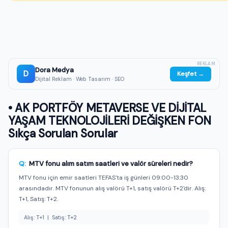
REKLAM
Dora Medya
D
Keşfet →
Dijital Reklam · Web Tasarım · SEO
• AK PORTFÖY METAVERSE VE DİJİTAL
YAŞAM TEKNOLOJİLERİ DEĞİŞKEN FON
Sıkça Sorulan Sorular
Q:
MTV fonu alım satım saatleri ve valör süreleri nedir?
MTV fonu için emir saatleri TEFAS'ta iş günleri 09:00-13:30
arasındadır. MTV fonunun alış valörü T+1, satış valörü T+2'dir. Alış:
T+1, Satış: T+2.
Alış: T+1 | Satış: T+2