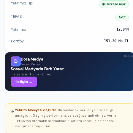
Yatırımcı Tipi
🌐 Herkese Açık
TEFAS
Aktif
Yatırımcı
12,844
Portföy
151,30 Mn TL
Reklam
Dora Medya
D
Sosyal Medya
Sosyal Medyada Fark Yarat
Instagram · TikTok · LinkedIn
İletişim →
Yatırım tavsiyesi değildir.
Bu sayfadaki veriler yalnızca bilgi
⚠️
amaçlıdır. Geçmiş performans geleceği garanti etmez. Veriler
TEFAS'tan otomatik alınmaktadır. Yatırım kararı için finansal
danışmana başvurun.