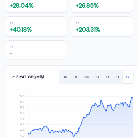
+28,04%
+26,85%
1Y
3Y
+40,18%
+203,31%
5Y
—
📈 FIYAT GEÇMIŞI
3G
1H
10G
1A
3A
6A
1Y