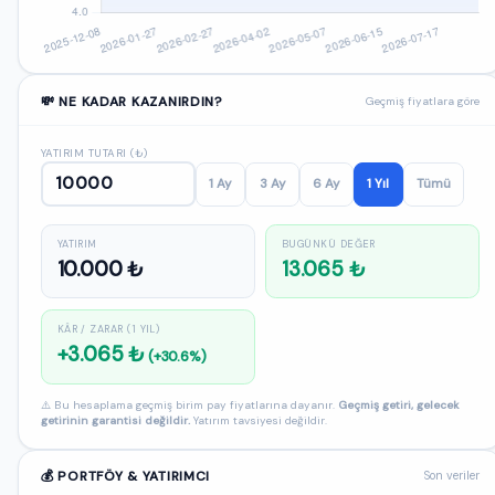
💸 NE KADAR KAZANIRDIN?
Geçmiş fiyatlara göre
YATIRIM TUTARI (₺)
1 Ay
3 Ay
6 Ay
1 Yıl
Tümü
YATIRIM
BUGÜNKÜ DEĞER
10.000 ₺
13.065 ₺
KÂR / ZARAR (1 YIL)
+3.065 ₺
(+30.6%)
⚠️ Bu hesaplama geçmiş birim pay fiyatlarına dayanır.
Geçmiş getiri, gelecek
getirinin garantisi değildir.
Yatırım tavsiyesi değildir.
💰 PORTFÖY & YATIRIMCI
Son veriler