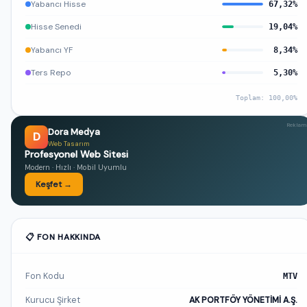
Yabancı Hisse
67,32%
Hisse Senedi
19,04%
Yabancı YF
8,34%
Ters Repo
5,30%
Toplam: 100,00%
Reklam
Dora Medya
D
Web Tasarım
Profesyonel Web Sitesi
Modern · Hızlı · Mobil Uyumlu
Keşfet →
📋 FON HAKKINDA
Fon Kodu
MTV
Kurucu Şirket
AK PORTFÖY YÖNETİMİ A.Ş.