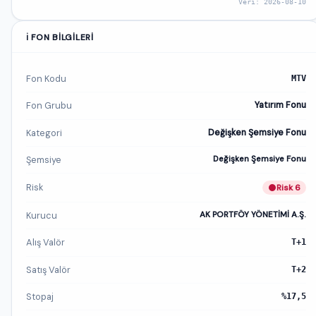
Veri: 2026-08-10
ℹ️ FON BILGILERI
Fon Kodu
MTV
Fon Grubu
Yatırım Fonu
Kategori
Değişken Şemsiye Fonu
Şemsiye
Değişken Şemsiye Fonu
Risk
Risk 6
Kurucu
AK PORTFÖY YÖNETİMİ A.Ş.
Alış Valör
T+1
Satış Valör
T+2
Stopaj
%17,5