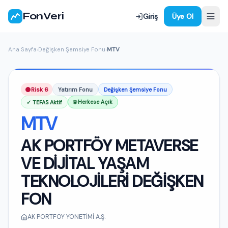
FonVeri
Giriş
Üye Ol
Ana Sayfa
›
Değişken Şemsiye Fonu
›
MTV
Risk 6
Yatırım Fonu
Değişken Şemsiye Fonu
✓ TEFAS Aktif
🌐 Herkese Açık
MTV
AK PORTFÖY METAVERSE
VE DİJİTAL YAŞAM
TEKNOLOJİLERİ DEĞİŞKEN
FON
AK PORTFÖY YÖNETİMİ A.Ş.