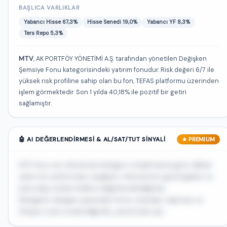
BAŞLICA VARLIKLAR
Yabancı Hisse 67,3%
Hisse Senedi 19,0%
Yabancı YF 8,3%
Ters Repo 5,3%
MTV
, AK PORTFÖY YÖNETİMİ A.Ş. tarafından yönetilen Değişken
Şemsiye Fonu kategorisindeki yatırım fonudur. Risk değeri 6/7 ile
yüksek risk profiline sahip olan bu fon, TEFAS platformu üzerinden
işlem görmektedir. Son 1 yılda 40,18% ile pozitif bir getiri
sağlamıştır.
🤖 AI DEĞERLENDIRMESI & AL/SAT/TUT SINYALI
★ PREMIUM
MTV fonu son dönemde kategori ortalamasına göre dikkat
çekici bir performans sergiliyor. Momentum göstergeleri ve
para akışı verileri birlikte değerlendirildiğinde...
Risk/getiri dengesi açısından fonun standart sapması ve
Sharpe oranı incelendiğinde, yatırımcılar için...