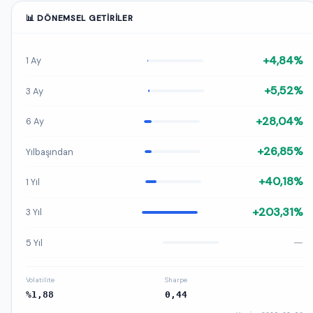
📊 DÖNEMSEL GETIRILER
+4,84%
1 Ay
+5,52%
3 Ay
+28,04%
6 Ay
+26,85%
Yılbaşından
+40,18%
1 Yıl
+203,31%
3 Yıl
—
5 Yıl
Volatilite
Sharpe
%1,88
0,44