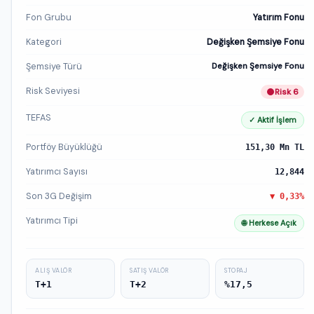
Fon Grubu
Yatırım Fonu
Kategori
Değişken Şemsiye Fonu
Şemsiye Türü
Değişken Şemsiye Fonu
Risk Seviyesi
Risk 6
TEFAS
✓ Aktif İşlem
Portföy Büyüklüğü
151,30 Mn TL
Yatırımcı Sayısı
12,844
Son 3G Değişim
▼ 0,33%
Yatırımcı Tipi
🌐 Herkese Açık
ALIŞ VALÖR
SATIŞ VALÖR
STOPAJ
T+1
T+2
%17,5