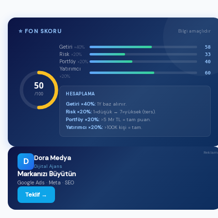
🔒
⭐ FON SKORU
Bilgi amaçlıdır
Bu fonun AI tavsiyesi ve yorumu Premium üyelere
özel
Getiri
58
×40%
Risk
33
×20%
Al/sat/tut sinyali, AI skoru ve günlük üretilen detaylı
Portföy
40
×20%
değerlendirme — üstelik tamamen reklamsız.
Yatırımcı
60
×20%
★ Premium'a Geç — 149 TL/ay
50
/100
HESAPLAMA
Premium üyeyim, giriş yap →
Getiri ×40%:
1Y baz alınır.
Risk ×20%:
1=düşük ↔ 7=yüksek (ters).
Portföy ×20%:
>5 Mr TL = tam puan.
Yatırımcı ×20%:
>100K kişi = tam.
Reklam
Dora Medya
D
Dijital Ajans
Markanızı Büyütün
Google Ads · Meta · SEO
Teklif →