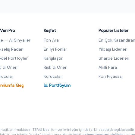
Veri Pro
Keşfet
Popüler Listeler
se — AI Sinyaller
Fon Ara
En Çok Kazandıran
kseliş Radarı
En İyi Fonlar
Yılbaşı Liderleri
del Portföyler
Karşılaştır
Sharpe Liderleri
sk & Öneri
Risk & Öneri
Akıllı Para
urucular
Kurucular
Fon Piyasası
emium'a Geç
📊 Portföyüm
matik alınmaktadır; TEFAS bazı fon verilerini gün içinde farklı saatlerde açıklayabilir v
ilir; bu bilgiler FonVeri'yi bağlamaz. Hiçbir içerik
yatırım tavsiyesi değildir
; yatır