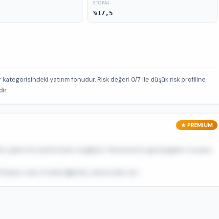
STOPAJ
%17,5
kategorisindeki yatırım fonudur. Risk değeri 0/7 ile düşük risk profiline
ir.
★ PREMIUM
 çekici bir performans sergiliyor. Momentum göstergeleri ve para
arpe oranı incelendiğinde, yatırımcılar için...