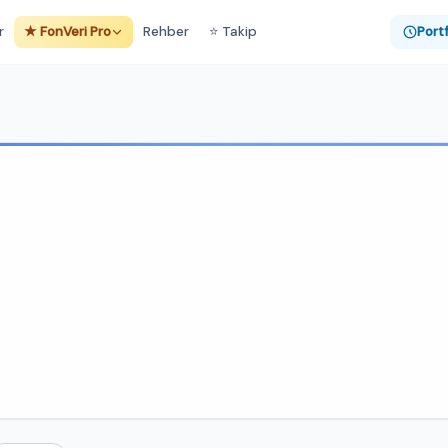
r
★ FonVeri Pro
Rehber
⭐ Takip
Port