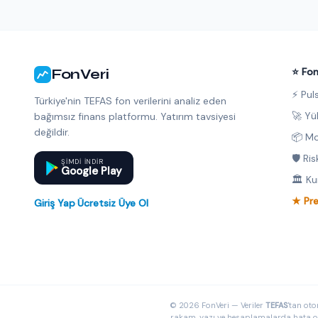
FonVeri
⭐ Fon
⚡ Pul
Türkiye'nin TEFAS fon verilerini analiz eden
🚀 Yü
bağımsız finans platformu. Yatırım tavsiyesi
değildir.
📦 Mo
🛡️ Ri
ŞIMDI INDIR
Google Play
🏛️ K
★ Pr
Giriş Yap
·
Ücretsiz Üye Ol
© 2026 FonVeri — Veriler
TEFAS
'tan oto
rakam, yazı ve hesaplamalarda hata olab