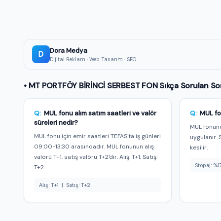
Bu fonun AI tavsiyesi ve yorumu Premium üyeler
Al/sat/tut sinyali, AI skoru ve günlük üretilen detaylı
değerlendirme — üstelik tamamen reklamsız.
★ Premium'a Geç — 149 TL/ay
Dora Medya
Premium üyeyim, giriş yap →
D
Dijital Reklam · Web Tasarım · SEO
• MT PORTFÖY BİRİNCİ SERBEST FON Sıkça Sorulan So
Q:
MUL fonu alım satım saatleri ve valör
Q:
MUL fo
süreleri nedir?
MUL fonund
MUL fonu için emir saatleri TEFAS'ta iş günleri
uygulanır. 
09:00-13:30 arasındadır. MUL fonunun alış
kesilir.
valörü T+1, satış valörü T+2'dir. Alış: T+1, Satış:
Stopaj: %1
T+2.
Alış: T+1 | Satış: T+2