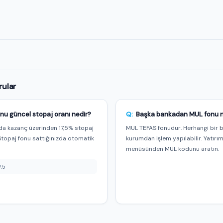
e özel
rular
nu güncel stopaj oranı nedir?
Q:
Başka bankadan MUL fonu nas
a kazanç üzerinden 17,5% stopaj
MUL TEFAS fonudur. Herhangi bir 
Stopaj fonu sattığınızda otomatik
kurumdan işlem yapılabilir. Yatırı
menüsünden MUL kodunu aratın.
7,5