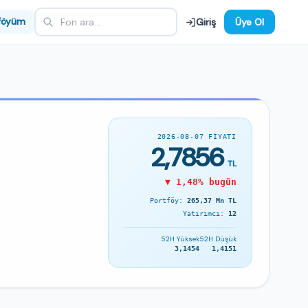
föyüm
Giriş
Üye Ol
2026-08-07 FIYATI
2,7856
TL
▼ 1,48% bugün
Portföy:
265,37 Mn TL
Yatırımcı:
12
52H Yüksek
52H Düşük
3,1454
1,4151