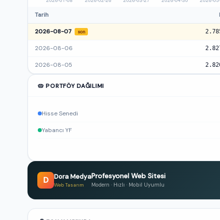
Tarih
2026-08-07
2.78
son
2026-08-06
2.82
2026-08-05
2.82
🥧 PORTFÖY DAĞILIMI
Hisse Senedi
Yabancı YF
Profesyonel Web Sitesi
Dora Medya
D
Modern · Hızlı · Mobil Uyumlu
Web Tasarım