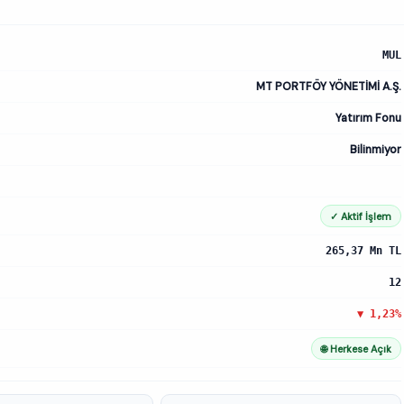
MUL
MT PORTFÖY YÖNETİMİ A.Ş.
Yatırım Fonu
Bilinmiyor
✓ Aktif İşlem
265,37 Mn TL
12
▼ 1,23%
🌐 Herkese Açık