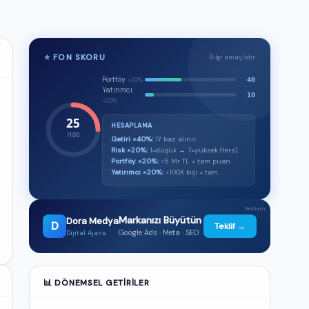
⭐ FON SKORU
Bilgi amaçlıdır
Portföy
40
×20%
Yatırımcı
10
×20%
25
HESAPLAMA
/100
Getiri ×40%:
1Y baz alınır.
Risk ×20%:
1=düşük ↔ 7=yüksek (ters).
Portföy ×20%:
>5 Mr TL = tam puan.
Yatırımcı ×20%:
>100K kişi = tam.
Reklam
Markanızı Büyütün
Dora Medya
D
Teklif →
Google Ads · Meta · SEO
Dijital Ajans
📊 DÖNEMSEL GETIRILER