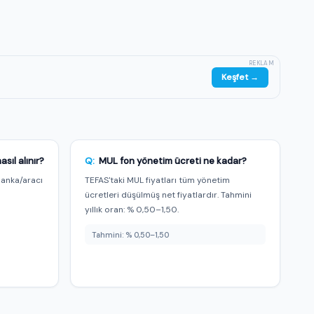
REKLAM
Keşfet →
ıl alınır?
Q:
MUL fon yönetim ücreti ne kadar?
banka/aracı
TEFAS'taki MUL fiyatları tüm yönetim
m
ücretleri düşülmüş net fiyatlardır. Tahmini
yıllık oran: % 0,50–1,50.
Tahmini: % 0,50–1,50