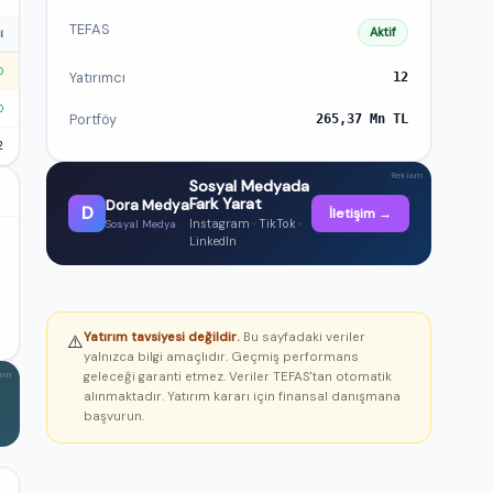
TEFAS
Aktif
ı
0
Yatırımcı
12
0
Portföy
265,37 Mn TL
2
Reklam
Sosyal Medyada
Fark Yarat
Dora Medya
D
İletişim →
Instagram · TikTok ·
Sosyal Medya
LinkedIn
Yatırım tavsiyesi değildir.
Bu sayfadaki veriler
⚠️
yalnızca bilgi amaçlıdır. Geçmiş performans
geleceği garanti etmez. Veriler TEFAS'tan otomatik
lam
alınmaktadır. Yatırım kararı için finansal danışmana
başvurun.