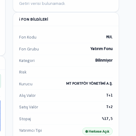
Getiri verisi bulunamadı.
ℹ️ FON BILGILERI
Fon Kodu
MUL
Fon Grubu
Yatırım Fonu
Kategori
Bilinmiyor
Risk
Kurucu
MT PORTFÖY YÖNETİMİ A.Ş.
Alış Valör
T+1
Satış Valör
T+2
Stopaj
%17,5
Yatırımcı Tipi
🌐 Herkese Açık