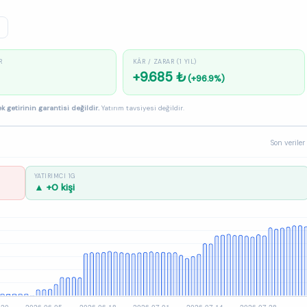
R
KÂR / ZARAR (1 YIL)
+9.685 ₺
(+96.9%)
k getirinin garantisi değildir.
Yatırım tavsiyesi değildir.
Son veriler
YATIRIMCI 1G
▲ +0 kişi