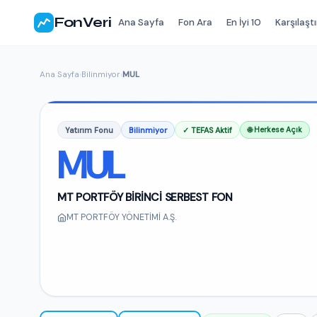
FonVeri
Ana Sayfa
Fon Ara
En İyi 10
Karşılaştı
Ana Sayfa
›
Bilinmiyor
›
MUL
Yatırım Fonu
Bilinmiyor
✓ TEFAS Aktif
🌐 Herkese Açık
MUL
MT PORTFÖY BİRİNCİ SERBEST FON
MT PORTFÖY YÖNETİMİ A.Ş.