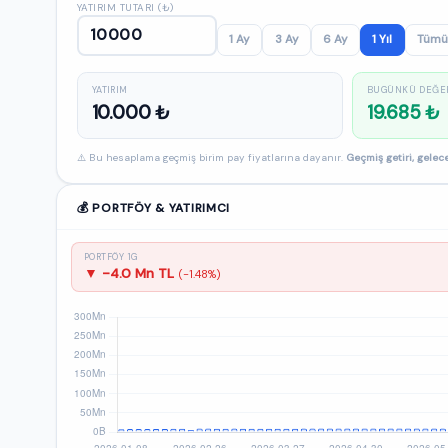
YATIRIM TUTARI (₺)
1 Ay
3 Ay
6 Ay
1 Yıl
Tümü
YATIRIM
BUGÜNKÜ DEĞE
10.000 ₺
19.685 ₺
⚠️ Bu hesaplama geçmiş birim pay fiyatlarına dayanır.
Geçmiş getiri, gelece
💰 PORTFÖY & YATIRIMCI
PORTFÖY 1G
▼ -4.0 Mn TL
(-1.48%)