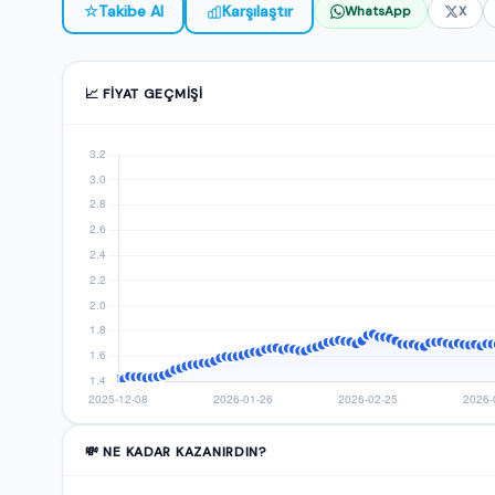
☆
Takibe Al
Karşılaştır
WhatsApp
X
📈 FIYAT GEÇMIŞI
💸 NE KADAR KAZANIRDIN?