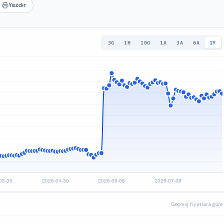
Yazdır
3G
1H
10G
1A
3A
6A
1Y
Geçmiş fiyatlara göre