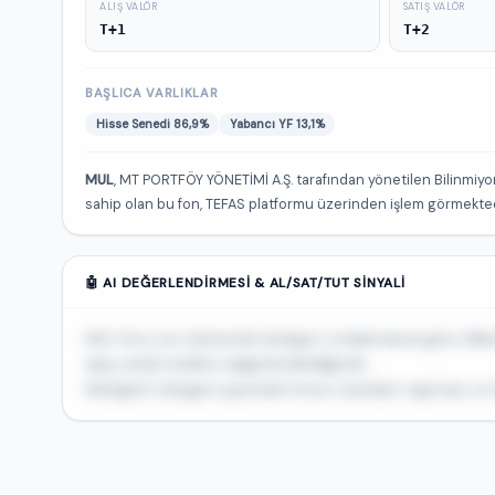
ALIŞ VALÖR
SATIŞ VALÖR
T+1
T+2
BAŞLICA VARLIKLAR
Hisse Senedi 86,9%
Yabancı YF 13,1%
MUL
, MT PORTFÖY YÖNETİMİ A.Ş. tarafından yönetilen Bilinmiyor 
sahip olan bu fon, TEFAS platformu üzerinden işlem görmekted
🤖 AI DEĞERLENDIRMESI & AL/SAT/TUT SINYALI
MUL fonu son dönemde kategori ortalamasına göre dikkat
akışı verileri birlikte değerlendirildiğinde...
Risk/getiri dengesi açısından fonun standart sapması ve Sh
🔒