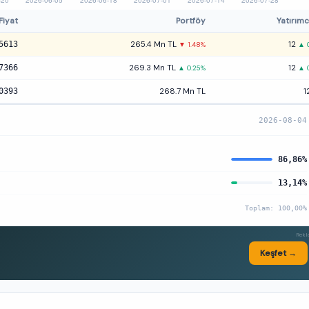
Fiyat
Portföy
Yatırımc
5613
265.4 Mn TL
12
▼ 1.48%
▲ 
7366
269.3 Mn TL
12
▲ 0.25%
▲ 
0393
268.7 Mn TL
1
2026-08-04
86,86%
13,14%
Toplam: 100,00%
Rek
Keşfet →