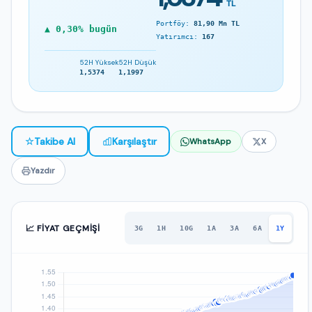
TL
Portföy:
81,90 Mn TL
▲ 0,30% bugün
Yatırımcı:
167
52H Yüksek
52H Düşük
1,5374
1,1997
☆
Takibe Al
Karşılaştır
WhatsApp
X
Yazdır
📈 FIYAT GEÇMIŞI
3G
1H
10G
1A
3A
6A
1Y