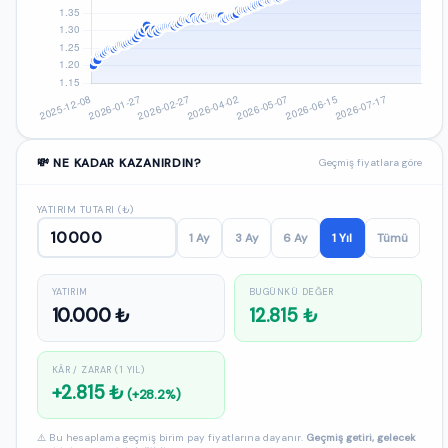
💸 NE KADAR KAZANIRDIN?
Geçmiş fiyatlara göre
YATIRIM TUTARI (₺)
1 Ay
3 Ay
6 Ay
1 Yıl
Tümü
YATIRIM
BUGÜNKÜ DEĞER
10.000 ₺
12.815 ₺
KÂR / ZARAR (1 YIL)
+2.815 ₺
(+28.2%)
⚠️ Bu hesaplama geçmiş birim pay fiyatlarına dayanır.
Geçmiş getiri, gelecek