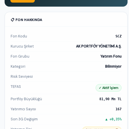
📋 FON HAKKINDA
Fon Kodu
SCZ
Kurucu Şirket
AK PORTFÖY YÖNETİMİ A.Ş.
Fon Grubu
Yatırım Fonu
Kategori
Bilinmiyor
Risk Seviyesi
TEFAS
✓ Aktif İşlem
Portföy Büyüklüğü
81,90 Mn TL
Yatırımcı Sayısı
167
Son 3G Değişim
▲ +0,35%