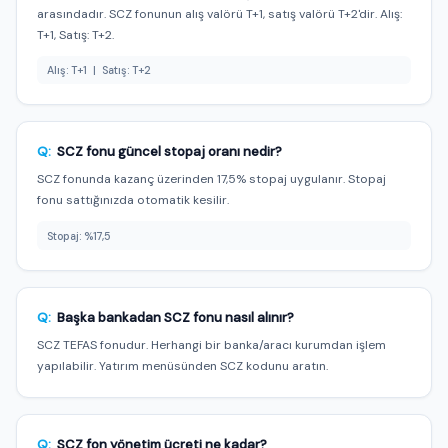
arasındadır. SCZ fonunun alış valörü T+1, satış valörü T+2'dir. Alış:
T+1, Satış: T+2.
Alış: T+1 | Satış: T+2
Q:
SCZ fonu güncel stopaj oranı nedir?
SCZ fonunda kazanç üzerinden 17,5% stopaj uygulanır. Stopaj
fonu sattığınızda otomatik kesilir.
Stopaj: %17,5
Q:
Başka bankadan SCZ fonu nasıl alınır?
SCZ TEFAS fonudur. Herhangi bir banka/aracı kurumdan işlem
yapılabilir. Yatırım menüsünden SCZ kodunu aratın.
Q:
SCZ fon yönetim ücreti ne kadar?