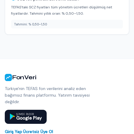
TEFAS'taki SCZ fiyatları tüm yönetim ücretleri düşülmüş net
fiyatlardır. Tahmini yıllık oran: % 0,50–1,50.
Tahmini: % 0,50–1,50
FonVeri
Türkiye'nin TEFAS fon verilerini analiz eden
bağımsız finans platformu. Yatırım tavsiyesi
değildir.
ŞIMDI INDIR
Google Play
Giriş Yap
·
Ücretsiz Üye Ol