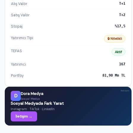
Alış Valör
T+1
Satış Valör
T+2
Stopaj
%17,5
Yatırımcı Tipi
🔒 Nitelikli
TEFAS
Aktif
Yatırımcı
167
Portföy
81,90 Mn TL
Reklam
Dora Medya
D
Sosyal Medya
Sosyal Medyada Fark Yarat
Instagram · TikTok · LinkedIn
İletişim →