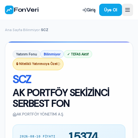
FonVeri
Giriş
Üye Ol
Ana Sayfa
›
Bilinmiyor
›
SCZ
Yatırım Fonu
Bilinmiyor
✓ TEFAS Aktif
🔒 Nitelikli Yatırımcıya Özel
ⓘ
SCZ
AK PORTFÖY SEKİZİNCİ
SERBEST FON
AK PORTFÖY YÖNETİMİ A.Ş.
1,5374
2026-08-10 FIYATI