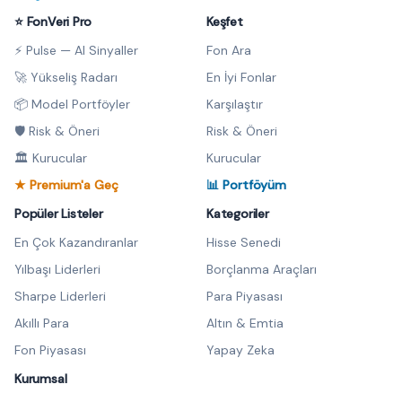
⭐ FonVeri Pro
Keşfet
⚡ Pulse — AI Sinyaller
Fon Ara
🚀 Yükseliş Radarı
En İyi Fonlar
📦 Model Portföyler
Karşılaştır
🛡️ Risk & Öneri
Risk & Öneri
🏛️ Kurucular
Kurucular
★ Premium'a Geç
📊 Portföyüm
Popüler Listeler
Kategoriler
En Çok Kazandıranlar
Hisse Senedi
Yılbaşı Liderleri
Borçlanma Araçları
Sharpe Liderleri
Para Piyasası
Akıllı Para
Altın & Emtia
Fon Piyasası
Yapay Zeka
Kurumsal