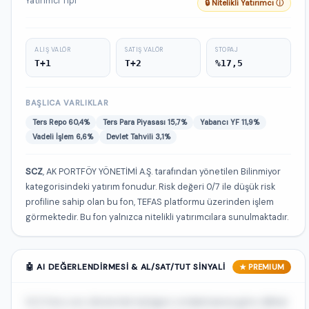
Yatırımcı Tipi
🔒 Nitelikli Yatırımcı ⓘ
ALIŞ VALÖR
SATIŞ VALÖR
STOPAJ
T+1
T+2
%17,5
BAŞLICA VARLIKLAR
Ters Repo 60,4%
Ters Para Piyasası 15,7%
Yabancı YF 11,9%
Vadeli İşlem 6,6%
Devlet Tahvili 3,1%
SCZ
, AK PORTFÖY YÖNETİMİ A.Ş. tarafından yönetilen Bilinmiyor
kategorisindeki yatırım fonudur. Risk değeri 0/7 ile düşük risk
profiline sahip olan bu fon, TEFAS platformu üzerinden işlem
görmektedir. Bu fon yalnızca nitelikli yatırımcılara sunulmaktadır.
🤖 AI DEĞERLENDIRMESI & AL/SAT/TUT SINYALI
★ PREMIUM
SCZ fonu son dönemde kategori ortalamasına göre dikkat