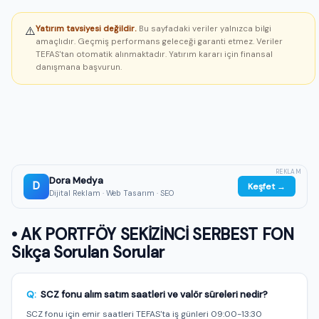
Yatırım tavsiyesi değildir.
Bu sayfadaki veriler yalnızca bilgi
⚠️
amaçlıdır. Geçmiş performans geleceği garanti etmez. Veriler
TEFAS'tan otomatik alınmaktadır. Yatırım kararı için finansal
danışmana başvurun.
REKLAM
Dora Medya
D
Keşfet →
Dijital Reklam · Web Tasarım · SEO
• AK PORTFÖY SEKİZİNCİ SERBEST FON
Sıkça Sorulan Sorular
Q:
SCZ fonu alım satım saatleri ve valör süreleri nedir?
SCZ fonu için emir saatleri TEFAS'ta iş günleri 09:00-13:30