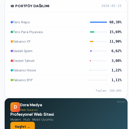
🥧 PORTFÖY DAĞILIMI
2026-05-15
Ters Repo
60,38%
Ters Para Piyasası
15,69%
Yabancı YF
11,90%
Vadeli İşlem
6,62%
Devlet Tahvili
3,08%
Yabancı Hisse
1,22%
Yabancı BYF
1,11%
Toplam: 100,00%
Reklam
Dora Medya
D
Web Tasarım
Profesyonel Web Sitesi
Modern · Hızlı · Mobil Uyumlu
Keşfet →