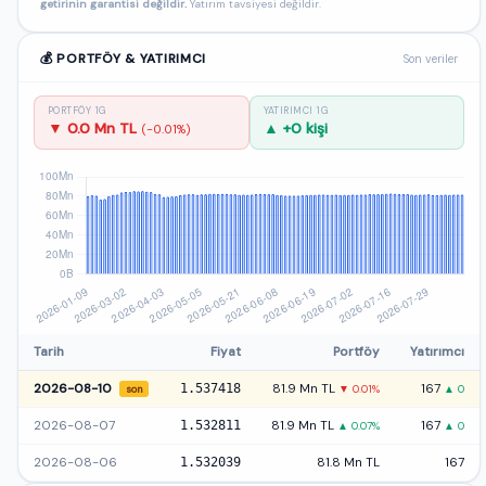
getirinin garantisi değildir.
Yatırım tavsiyesi değildir.
💰 PORTFÖY & YATIRIMCI
Son veriler
PORTFÖY 1G
YATIRIMCI 1G
▼ 0.0 Mn TL
▲ +0 kişi
(-0.01%)
Tarih
Fiyat
Portföy
Yatırımcı
2026-08-10
1.537418
81.9 Mn TL
167
▼ 0.01%
▲ 0
son
2026-08-07
1.532811
81.9 Mn TL
167
▲ 0.07%
▲ 0
2026-08-06
1.532039
81.8 Mn TL
167