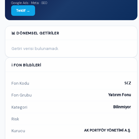
Google Ads · Meta · SEO
Teklif →
📊 DÖNEMSEL GETIRILER
Getiri verisi bulunamadı.
ℹ️ FON BILGILERI
Fon Kodu
SCZ
Fon Grubu
Yatırım Fonu
Kategori
Bilinmiyor
Risk
Kurucu
AK PORTFÖY YÖNETİMİ A.Ş.