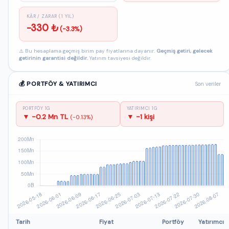
KÂR / ZARAR (1 YIL)
-330 ₺
(-3.3%)
⚠️ Bu hesaplama geçmiş birim pay fiyatlarına dayanır.
Geçmiş getiri, gelecek
getirinin garantisi değildir.
Yatırım tavsiyesi değildir.
💰 PORTFÖY & YATIRIMCI
Son veriler
PORTFÖY 1G
YATIRIMCI 1G
▼ -0.2 Mn TL
▼ -1 kişi
(-0.13%)
Tarih
Fiyat
Portföy
Yatırımcı