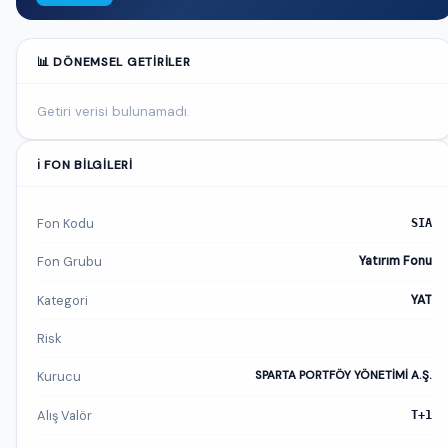
📊 DÖNEMSEL GETIRILER
Getiri verisi bulunamadı.
ℹ️ FON BILGILERI
Fon Kodu
SIA
Fon Grubu
Yatırım Fonu
Kategori
YAT
Risk
Kurucu
SPARTA PORTFÖY YÖNETİMİ A.Ş.
Alış Valör
T+1