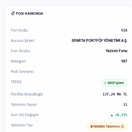
📋 FON HAKKINDA
Fon Kodu
SIA
Kurucu Şirket
SPARTA PORTFÖY YÖNETİMİ A.Ş.
Fon Grubu
Yatırım Fonu
Kategori
YAT
Risk Seviyesi
TEFAS
✓ Aktif İşlem
Portföy Büyüklüğü
137,24 Mn TL
Yatırımcı Sayısı
11
Son 3G Değişim
▲ +0,25%
Yatırımcı Tipi
🔒 Nitelikli Yatırımcı ⓘ