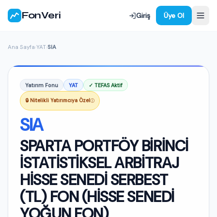
FonVeri
Giriş
Üye Ol
Ana Sayfa
›
YAT
›
SIA
Yatırım Fonu
YAT
✓ TEFAS Aktif
🔒 Nitelikli Yatırımcıya Özel
ⓘ
SIA
SPARTA PORTFÖY BİRİNCİ
İSTATİSTİKSEL ARBİTRAJ
HİSSE SENEDİ SERBEST
(TL) FON (HİSSE SENEDİ
YOĞUN FON)