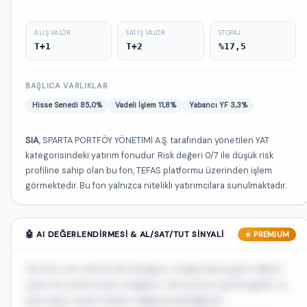
ALIŞ VALÖR
SATIŞ VALÖR
STOPAJ
T+1
T+2
%17,5
BAŞLICA VARLIKLAR
Hisse Senedi 85,0%
Vadeli İşlem 11,8%
Yabancı YF 3,3%
SIA
, SPARTA PORTFÖY YÖNETİMİ A.Ş. tarafından yönetilen YAT
kategorisindeki yatırım fonudur. Risk değeri 0/7 ile düşük risk
profiline sahip olan bu fon, TEFAS platformu üzerinden işlem
görmektedir. Bu fon yalnızca nitelikli yatırımcılara sunulmaktadır.
🤖 AI DEĞERLENDIRMESI & AL/SAT/TUT SINYALI
★ PREMIUM
SIA fonu son dönemde kategori ortalamasına göre dikkat
çekici bir performans sergiliyor. Momentum göstergeleri ve
para akışı verileri birlikte değerlendirildiğinde...