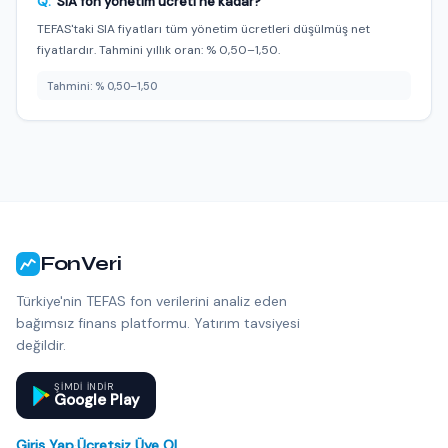
Q:
SIA fon yönetim ücreti ne kadar?
TEFAS'taki SIA fiyatları tüm yönetim ücretleri düşülmüş net
fiyatlardır. Tahmini yıllık oran: % 0,50–1,50.
Tahmini: % 0,50–1,50
FonVeri
Türkiye'nin TEFAS fon verilerini analiz eden
bağımsız finans platformu. Yatırım tavsiyesi
değildir.
ŞIMDI INDIR
Google Play
Giriş Yap
·
Ücretsiz Üye Ol