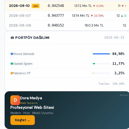
2026-08-10
0.942548
137.2 Mn TL
11
▼ 0.13%
▼ 1
son
2026-08-07
0.943777
137.4 Mn TL
12
▼ 23.78%
▲ 0
2026-08-06
0.940152
180.3 Mn TL
12
🥧 PORTFÖY DAĞILIMI
2026-06-15
Hisse Senedi
84,98%
Vadeli İşlem
11,77%
Yabancı YF
3,25%
Toplam: 100,00%
Reklam
Dora Medya
D
Web Tasarım
Profesyonel Web Sitesi
Modern · Hızlı · Mobil Uyumlu
Keşfet →