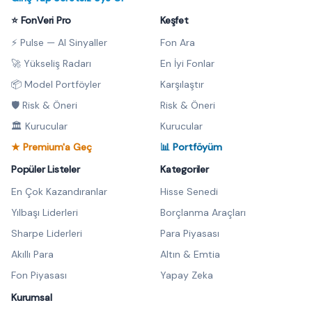
⭐ FonVeri Pro
Keşfet
⚡ Pulse — AI Sinyaller
Fon Ara
🚀 Yükseliş Radarı
En İyi Fonlar
📦 Model Portföyler
Karşılaştır
🛡️ Risk & Öneri
Risk & Öneri
🏛️ Kurucular
Kurucular
★ Premium'a Geç
📊 Portföyüm
Popüler Listeler
Kategoriler
En Çok Kazandıranlar
Hisse Senedi
Yılbaşı Liderleri
Borçlanma Araçları
Sharpe Liderleri
Para Piyasası
Akıllı Para
Altın & Emtia
Fon Piyasası
Yapay Zeka
Kurumsal