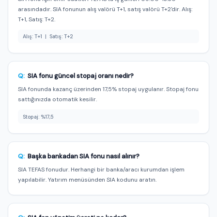
arasındadır. SIA fonunun alış valörü T+1, satış valörü T+2'dir. Alış:
T+1, Satış: T+2.
Alış: T+1 | Satış: T+2
Q:
SIA fonu güncel stopaj oranı nedir?
SIA fonunda kazanç üzerinden 17,5% stopaj uygulanır. Stopaj fonu
sattığınızda otomatik kesilir.
Stopaj: %17,5
Q:
Başka bankadan SIA fonu nasıl alınır?
SIA TEFAS fonudur. Herhangi bir banka/aracı kurumdan işlem
yapılabilir. Yatırım menüsünden SIA kodunu aratın.