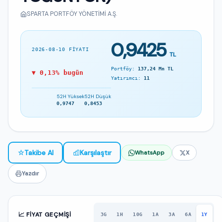
SPARTA PORTFÖY YÖNETİMİ A.Ş.
0,9425
2026-08-10 FIYATI
TL
Portföy:
137,24 Mn TL
▼ 0,13% bugün
Yatırımcı:
11
52H Yüksek
52H Düşük
0,9747
0,8453
☆
Takibe Al
Karşılaştır
WhatsApp
X
Yazdır
📈 FIYAT GEÇMIŞI
3G
1H
10G
1A
3A
6A
1Y