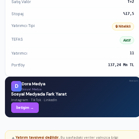
Satış Valör
T+2
Stopaj
%17,5
Yatırımcı Tipi
🔒 Nitelikli
TEFAS
Aktif
Yatırımcı
11
Portföy
137,24 Mn TL
Reklam
Dora Medya
D
Sosyal Medya
Sosyal Medyada Fark Yarat
Instagram · TikTok · LinkedIn
İletişim →
Yatırım tavsiyesi değildir.
Bu sayfadaki veriler yalnızca bilgi
⚠️