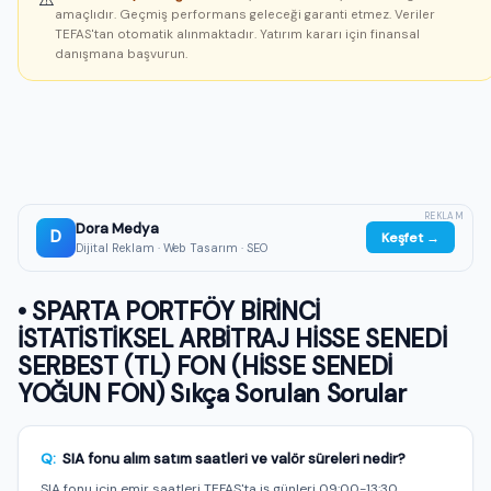
amaçlıdır. Geçmiş performans geleceği garanti etmez. Veriler
TEFAS'tan otomatik alınmaktadır. Yatırım kararı için finansal
danışmana başvurun.
REKLAM
Dora Medya
D
Keşfet →
Dijital Reklam · Web Tasarım · SEO
• SPARTA PORTFÖY BİRİNCİ
İSTATİSTİKSEL ARBİTRAJ HİSSE SENEDİ
SERBEST (TL) FON (HİSSE SENEDİ
YOĞUN FON) Sıkça Sorulan Sorular
Q:
SIA fonu alım satım saatleri ve valör süreleri nedir?
SIA fonu için emir saatleri TEFAS'ta iş günleri 09:00-13:30