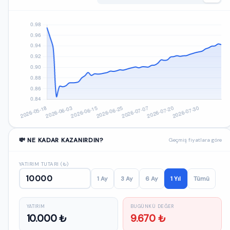
💸 NE KADAR KAZANIRDIN?
Geçmiş fiyatlara göre
YATIRIM TUTARI (₺)
1 Ay
3 Ay
6 Ay
1 Yıl
Tümü
YATIRIM
BUGÜNKÜ DEĞER
10.000 ₺
9.670 ₺