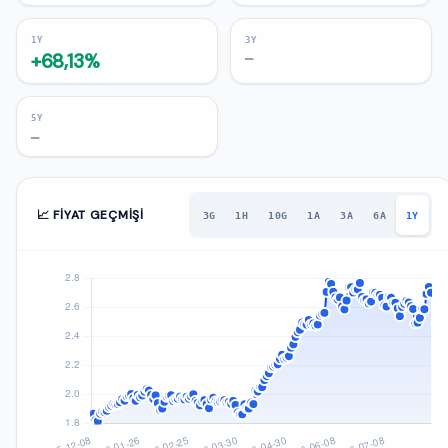
1Y
3Y
+68,13%
—
5Y
—
📈 FIYAT GEÇMIŞI
3G
1H
10G
1A
3A
6A
1Y