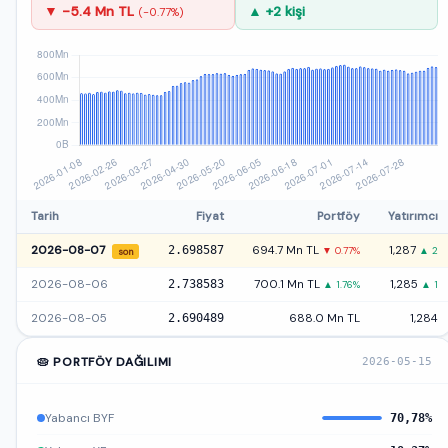
▼ -5.4 Mn TL
▲ +2 kişi
(-0.77%)
Tarih
Fiyat
Portföy
Yatırımcı
2026-08-07
2.698587
694.7 Mn TL
1,287
▼ 0.77%
▲ 2
son
2026-08-06
2.738583
700.1 Mn TL
1,285
▲ 1.76%
▲ 1
2026-08-05
2.690489
688.0 Mn TL
1,284
🥧 PORTFÖY DAĞILIMI
2026-05-15
Yabancı BYF
70,78%