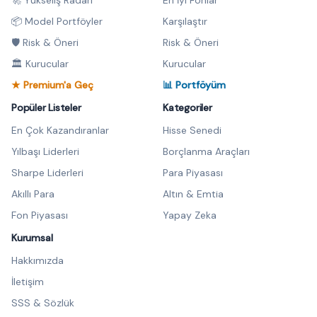
🚀 Yükseliş Radarı
En İyi Fonlar
📦 Model Portföyler
Karşılaştır
🛡️ Risk & Öneri
Risk & Öneri
🏛️ Kurucular
Kurucular
★ Premium'a Geç
📊 Portföyüm
Popüler Listeler
Kategoriler
En Çok Kazandıranlar
Hisse Senedi
Yılbaşı Liderleri
Borçlanma Araçları
Sharpe Liderleri
Para Piyasası
Akıllı Para
Altın & Emtia
Fon Piyasası
Yapay Zeka
Kurumsal
Hakkımızda
İletişim
SSS & Sözlük