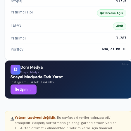
Stopaj
%17,5
Yatırımcı Tipi
🌐 Herkese Açık
TEFAS
Aktif
Yatırımcı
1,287
Portföy
694,73 Mn TL
Reklam
Dora Medya
D
Sosyal Medya
Sosyal Medyada Fark Yarat
Instagram · TikTok · LinkedIn
İletişim →
Yatırım tavsiyesi değildir.
Bu sayfadaki veriler yalnızca bilgi
⚠️
amaçlıdır. Geçmiş performans geleceği garanti etmez. Veriler
TEFAS'tan otomatik alınmaktadır. Yatırım kararı için finansal