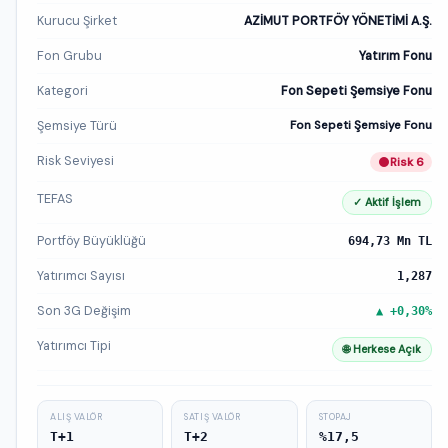
Kurucu Şirket
AZİMUT PORTFÖY YÖNETİMİ A.Ş.
Fon Grubu
Yatırım Fonu
Kategori
Fon Sepeti Şemsiye Fonu
Şemsiye Türü
Fon Sepeti Şemsiye Fonu
Risk Seviyesi
Risk 6
TEFAS
✓ Aktif İşlem
Portföy Büyüklüğü
694,73 Mn TL
Yatırımcı Sayısı
1,287
Son 3G Değişim
▲ +0,30%
Yatırımcı Tipi
🌐 Herkese Açık
ALIŞ VALÖR
SATIŞ VALÖR
STOPAJ
T+1
T+2
%17,5