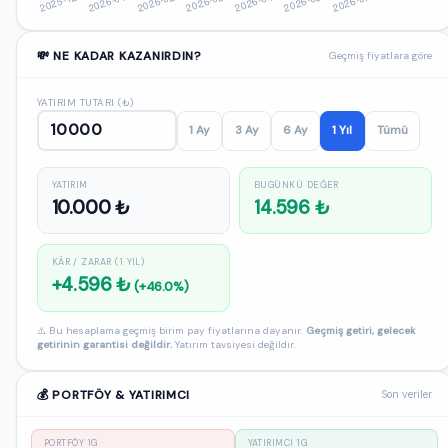
💸 NE KADAR KAZANIRDIN?
Geçmiş fiyatlara göre
YATIRIM TUTARI (₺)
1 Ay
3 Ay
6 Ay
1 Yıl
Tümü
YATIRIM
BUGÜNKÜ DEĞER
10.000 ₺
14.596 ₺
KÂR / ZARAR (1 YIL)
+4.596 ₺
(+46.0%)
⚠️ Bu hesaplama geçmiş birim pay fiyatlarına dayanır.
Geçmiş getiri, gelecek
getirinin garantisi değildir.
Yatırım tavsiyesi değildir.
💰 PORTFÖY & YATIRIMCI
Son veriler
PORTFÖY 1G
YATIRIMCI 1G