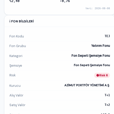
%2,40
-0,76
Veri: 2026-08-08
ℹ️ FON BILGILERI
Fon Kodu
TEJ
Fon Grubu
Yatırım Fonu
Kategori
Fon Sepeti Şemsiye Fonu
Şemsiye
Fon Sepeti Şemsiye Fonu
Risk
Risk 6
Kurucu
AZİMUT PORTFÖY YÖNETİMİ A.Ş.
Alış Valör
T+1
Satış Valör
T+2