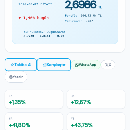
2,6986
2026-08-07 FIYATI
TL
Portföy:
694,73 Mn TL
▼ 1,46% bugün
Yatırımcı:
1,287
52H Yüksek
52H Düşük
Sharpe
2,7730
1,8161
-0,76
☆
Takibe Al
Karşılaştır
WhatsApp
X
Yazdır
1A
3A
+1,35%
+12,67%
6A
YB
+41,80%
+43,75%