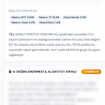
BAŞLICA VARLIKLAR
Yabancı BYF 70,8%
Yabancı YF 18,4%
Hisse Senedi 5,9%
Yabancı Hisse 3,3%
Varant/Döviz 1,4%
TEJ
, AZİMUT PORTFÖY YÖNETİMİ A.Ş. tarafından yönetilen Fon
Sepeti Şemsiye Fonu kategorisindeki yatırım fonudur. Risk değeri
6/7 ile yüksek risk profiline sahip olan bu fon, TEFAS platformu
üzerinden işlem görmektedir. Son 1 yılda 68,13% ile güçlü bir getiri
sağlamıştır.
🤖 AI DEĞERLENDIRMESI & AL/SAT/TUT SINYALI
★ PREMIUM
TEJ fonu son dönemde kategori ortalamasına göre dikkat
çekici bir performans sergiliyor. Momentum göstergeleri ve
para akışı verileri birlikte değerlendirildiğinde...
Risk/getiri dengesi açısından fonun standart sapması ve