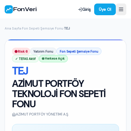
FonVeri
Giriş
Üye Ol
Ana Sayfa
›
Fon Sepeti Şemsiye Fonu
›
TEJ
Risk 6
Yatırım Fonu
Fon Sepeti Şemsiye Fonu
✓ TEFAS Aktif
🌐 Herkese Açık
TEJ
AZİMUT PORTFÖY
TEKNOLOJİ FON SEPETİ
FONU
AZİMUT PORTFÖY YÖNETİMİ A.Ş.