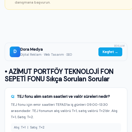
danışmana başvurun.
REKLAM
Dora Medya
D
Keşfet →
Dijital Reklam · Web Tasarım · SEO
• AZİMUT PORTFÖY TEKNOLOJİ FON
SEPETİ FONU Sıkça Sorulan Sorular
Q:
TEJ fonu alım satım saatleri ve valör süreleri nedir?
TEJ fonu için emir saatleri TEFAS'ta iş günleri 09:00-13:30
arasındadır. TEJ fonunun alış valörü T+1, satış valörü T+2'dir. Alış:
T+1, Satış: T+2.
Alış: T+1 | Satış: T+2