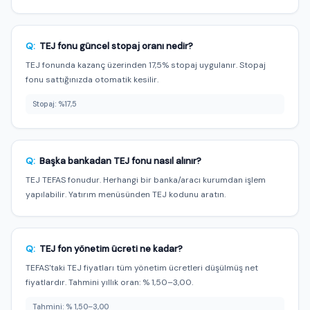
Q:
TEJ fonu güncel stopaj oranı nedir?
TEJ fonunda kazanç üzerinden 17,5% stopaj uygulanır. Stopaj
fonu sattığınızda otomatik kesilir.
Stopaj: %17,5
Q:
Başka bankadan TEJ fonu nasıl alınır?
TEJ TEFAS fonudur. Herhangi bir banka/aracı kurumdan işlem
yapılabilir. Yatırım menüsünden TEJ kodunu aratın.
Q:
TEJ fon yönetim ücreti ne kadar?
TEFAS'taki TEJ fiyatları tüm yönetim ücretleri düşülmüş net
fiyatlardır. Tahmini yıllık oran: % 1,50–3,00.
Tahmini: % 1,50–3,00