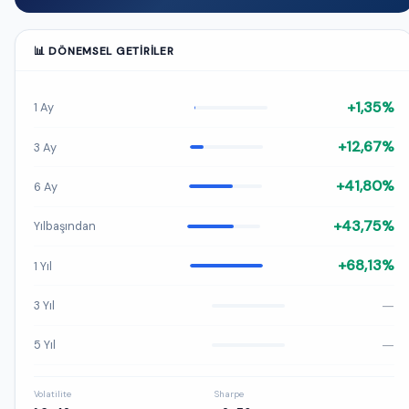
📊 DÖNEMSEL GETIRILER
+1,35%
1 Ay
+12,67%
3 Ay
+41,80%
6 Ay
+43,75%
Yılbaşından
+68,13%
1 Yıl
—
3 Yıl
—
5 Yıl
Volatilite
Sharpe