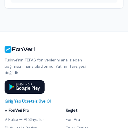
FonVeri
Türkiye'nin TEFAS fon verilerini analiz eden
bağımsız finans platformu. Yatırım tavsiyesi
değildir.
ŞIMDI INDIR
Google Play
Giriş Yap
·
Ücretsiz Üye Ol
⭐ FonVeri Pro
Keşfet
⚡ Pulse — AI Sinyaller
Fon Ara