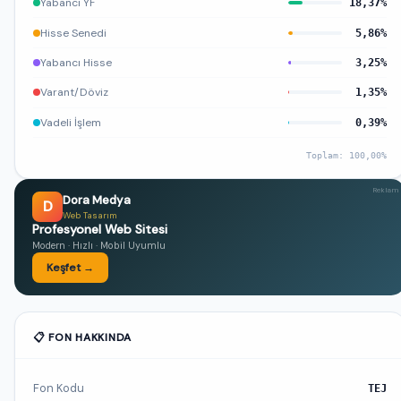
Yabancı YF
18,37%
Hisse Senedi
5,86%
Yabancı Hisse
3,25%
Varant/Döviz
1,35%
Vadeli İşlem
0,39%
Toplam: 100,00%
Reklam
Dora Medya
D
Web Tasarım
Profesyonel Web Sitesi
Modern · Hızlı · Mobil Uyumlu
Keşfet →
📋 FON HAKKINDA
Fon Kodu
TEJ