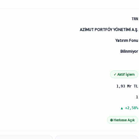
TRN
AZİMUT PORTFÖY YÖNETİMİ A.Ş.
Yatırım Fonu
Bilinmiyor
✓ Aktif İşlem
1,93 Mr TL
1
▲ +2,58%
🌐 Herkese Açık