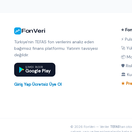
FonVeri
⭐ Fon
⚡ Pul
Türkiye'nin TEFAS fon verilerini analiz eden
🚀 Yü
bağımsız finans platformu. Yatırım tavsiyesi
değildir.
📦 Mo
🛡️ Ri
ŞIMDI INDIR
Google Play
🏛️ K
★ Pr
Giriş Yap
·
Ücretsiz Üye Ol
© 2026 FonVeri — Veriler
TEFAS
'tan oto
rakam, yazı ve hesaplamalarda hata olab