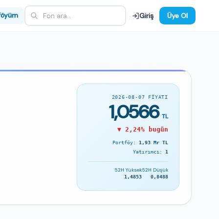
föyüm
Giriş
Üye Ol
2026-08-07 FIYATI
1,0566
TL
▼ 2,24% bugün
Portföy:
1,93 Mr TL
Yatırımcı:
1
52H Yüksek
52H Düşük
1,4853
0,8488