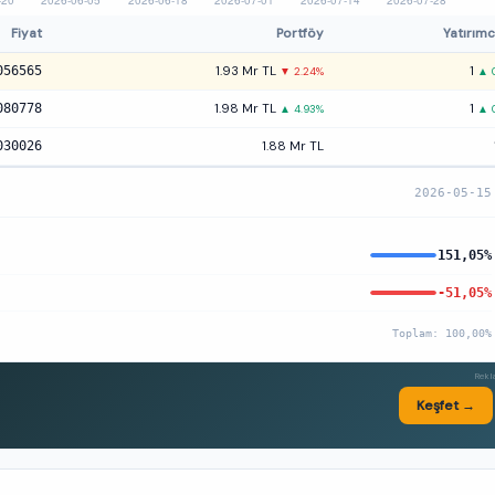
Fiyat
Portföy
Yatırımc
056565
1.93 Mr TL
1
▼ 2.24%
▲ 
080778
1.98 Mr TL
1
▲ 4.93%
▲ 
030026
1.88 Mr TL
2026-05-15
151,05%
-51,05%
Toplam: 100,00%
Rek
Keşfet →