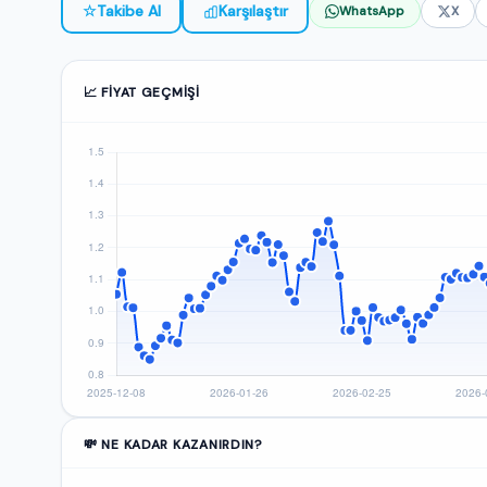
☆
Takibe Al
Karşılaştır
WhatsApp
X
📈 FIYAT GEÇMIŞI
💸 NE KADAR KAZANIRDIN?