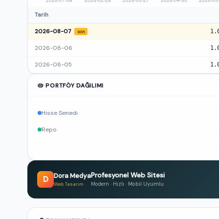
Tarih
2026-08-07
1.
son
2026-08-06
1.
2026-08-05
1.
🥧 PORTFÖY DAĞILIMI
Hisse Senedi
Repo
Profesyonel Web Sitesi
Dora Medya
D
Modern · Hızlı · Mobil Uyumlu
Web Tasarım