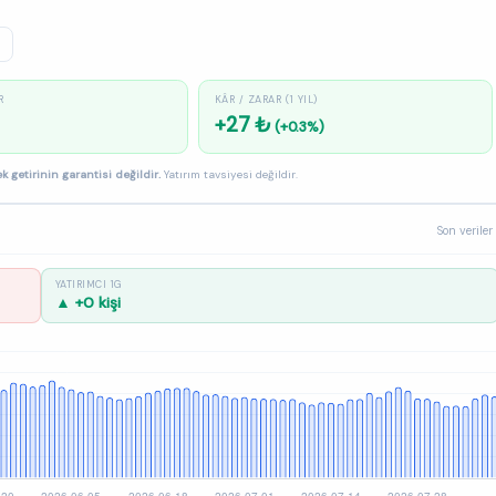
R
KÂR / ZARAR (1 YIL)
+27 ₺
(+0.3%)
k getirinin garantisi değildir.
Yatırım tavsiyesi değildir.
Son veriler
YATIRIMCI 1G
▲ +0 kişi