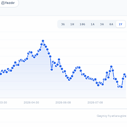
Yazdır
3G
1H
10G
1A
3A
6A
1Y
Geçmiş fiyatlara göre