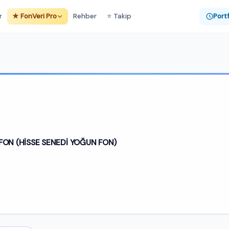
r
★ FonVeri Pro
Rehber
⭐ Takip
Port
FON (HİSSE SENEDİ YOĞUN FON)