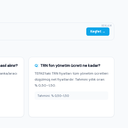
REKLAM
Keşfet →
ıl alınır?
Q:
TRN fon yönetim ücreti ne kadar?
banka/aracı
TEFAS'taki TRN fiyatları tüm yönetim ücretleri
m
düşülmüş net fiyatlardır. Tahmini yıllık oran:
% 0,50–1,50.
Tahmini: % 0,50–1,50