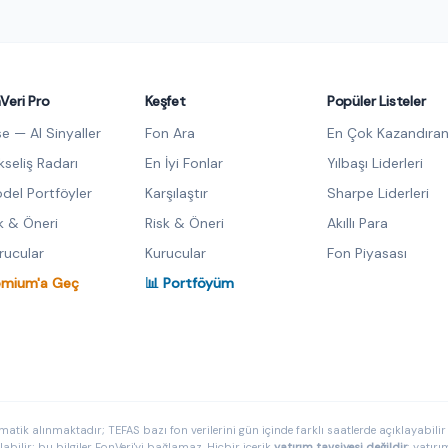
Veri Pro
Keşfet
Popüler Listeler
se — AI Sinyaller
Fon Ara
En Çok Kazandıran
kseliş Radarı
En İyi Fonlar
Yılbaşı Liderleri
del Portföyler
Karşılaştır
Sharpe Liderleri
sk & Öneri
Risk & Öneri
Akıllı Para
urucular
Kurucular
Fon Piyasası
emium'a Geç
📊 Portföyüm
matik alınmaktadır; TEFAS bazı fon verilerini gün içinde farklı saatlerde açıklayabilir v
ilir; bu bilgiler FonVeri'yi bağlamaz. Hiçbir içerik
yatırım tavsiyesi değildir
; yatır