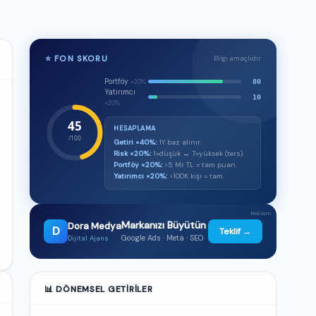
⭐ FON SKORU
Bilgi amaçlıdır
Portföy
80
×20%
Yatırımcı
10
×20%
45
HESAPLAMA
/100
Getiri ×40%:
1Y baz alınır.
Risk ×20%:
1=düşük ↔ 7=yüksek (ters).
Portföy ×20%:
>5 Mr TL = tam puan.
Yatırımcı ×20%:
>100K kişi = tam.
Reklam
Markanızı Büyütün
Dora Medya
D
Teklif →
Google Ads · Meta · SEO
Dijital Ajans
📊 DÖNEMSEL GETIRILER