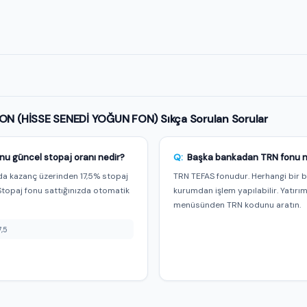
e özel
N (HİSSE SENEDİ YOĞUN FON) Sıkça Sorulan Sorular
nu güncel stopaj oranı nedir?
Q:
Başka bankadan TRN fonu nas
a kazanç üzerinden 17,5% stopaj
TRN TEFAS fonudur. Herhangi bir 
Stopaj fonu sattığınızda otomatik
kurumdan işlem yapılabilir. Yatırı
menüsünden TRN kodunu aratın.
7,5