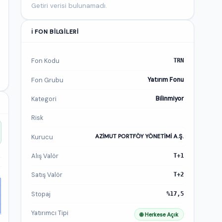
Getiri verisi bulunamadı.
ℹ️ FON BILGILERI
Fon Kodu
TRN
Fon Grubu
Yatırım Fonu
Kategori
Bilinmiyor
Risk
Kurucu
AZİMUT PORTFÖY YÖNETİMİ A.Ş.
Alış Valör
T+1
Satış Valör
T+2
Stopaj
%17,5
Yatırımcı Tipi
🌐 Herkese Açık