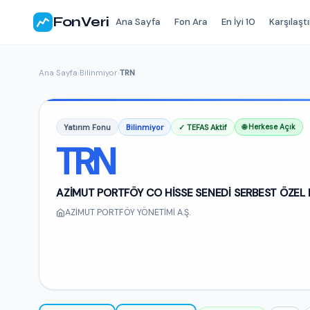
FonVeri
Ana Sayfa
Fon Ara
En İyi 10
Karşılaştı
Ana Sayfa
›
Bilinmiyor
›
TRN
Yatırım Fonu
Bilinmiyor
✓ TEFAS Aktif
🌐 Herkese Açık
TRN
AZİMUT PORTFÖY CO HİSSE SENEDİ SERBEST ÖZEL 
AZİMUT PORTFÖY YÖNETİMİ A.Ş.