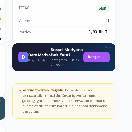
TEFAS
Aktif
ı
0
Yatırımcı
1
0
Portföy
1,93 Mr TL
1
Reklam
Sosyal Medyada
Fark Yarat
Dora Medya
D
İletişim →
Instagram · TikTok ·
Sosyal Medya
LinkedIn
Yatırım tavsiyesi değildir.
Bu sayfadaki veriler
⚠️
yalnızca bilgi amaçlıdır. Geçmiş performans
geleceği garanti etmez. Veriler TEFAS'tan otomatik
lam
alınmaktadır. Yatırım kararı için finansal danışmana
başvurun.