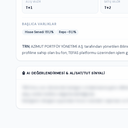
ALIŞ VALÖR
SATIŞ VALÖR
T+1
T+2
BAŞLICA VARLIKLAR
Hisse Senedi 151,1%
Repo -51,1%
TRN
, AZİMUT PORTFÖY YÖNETİMİ A.Ş. tarafından yönetilen Bilinm
profiline sahip olan bu fon, TEFAS platformu üzerinden işlem 
🤖 AI DEĞERLENDIRMESI & AL/SAT/TUT SINYALI
TRN fonu son dönemde kategori ortalamasına göre dikkat
akışı verileri birlikte değerlendirildiğinde...
Risk/getiri dengesi açısından fonun standart sapması ve Sh
🔒