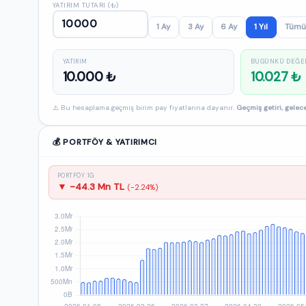
YATIRIM TUTARI (₺)
1 Ay
3 Ay
6 Ay
1 Yıl
Tümü
YATIRIM
BUGÜNKÜ DEĞE
10.000 ₺
10.027 ₺
⚠️ Bu hesaplama geçmiş birim pay fiyatlarına dayanır.
Geçmiş getiri, gelece
💰 PORTFÖY & YATIRIMCI
PORTFÖY 1G
▼ -44.3 Mn TL
(-2.24%)