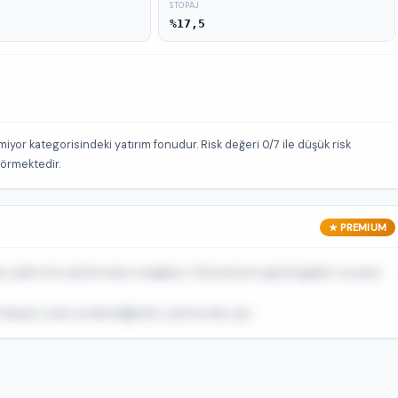
STOPAJ
%17,5
iyor kategorisindeki yatırım fonudur. Risk değeri 0/7 ile düşük risk
görmektedir.
★ PREMIUM
 çekici bir performans sergiliyor. Momentum göstergeleri ve para
arpe oranı incelendiğinde, yatırımcılar için...