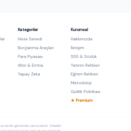
Kategoriler
Kurumsal
lar
Hisse Senedi
Hakkımızda
Borçlanma Araçları
İletişim
Para Piyasası
SSS & Sözlük
Altın & Emtia
Yatırım Rehberi
Yapay Zeka
Eğitim Rehberi
Metodoloji
Gizlilik Politikası
★ Premium
e veriler gecikmeli yansıyabilir. Sitedeki
ım kararlarının tüm riski ve sorumluluğu