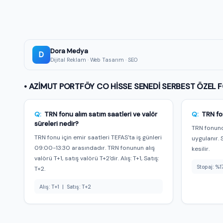
Bu fonun AI tavsiyesi ve yorumu Premium üyeler
Al/sat/tut sinyali, AI skoru ve günlük üretilen detaylı
değerlendirme — üstelik tamamen reklamsız.
★ Premium'a Geç — 149 TL/ay
Dora Medya
Premium üyeyim, giriş yap →
D
Dijital Reklam · Web Tasarım · SEO
• AZİMUT PORTFÖY CO HİSSE SENEDİ SERBEST ÖZEL FO
Q:
TRN fonu alım satım saatleri ve valör
Q:
TRN fo
süreleri nedir?
TRN fonund
TRN fonu için emir saatleri TEFAS'ta iş günleri
uygulanır. 
09:00-13:30 arasındadır. TRN fonunun alış
kesilir.
valörü T+1, satış valörü T+2'dir. Alış: T+1, Satış:
Stopaj: %1
T+2.
Alış: T+1 | Satış: T+2