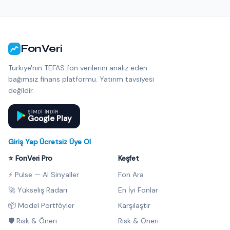
FonVeri
Türkiye'nin TEFAS fon verilerini analiz eden
bağımsız finans platformu. Yatırım tavsiyesi
değildir.
ŞIMDI INDIR
Google Play
Giriş Yap
·
Ücretsiz Üye Ol
⭐ FonVeri Pro
Keşfet
⚡ Pulse — AI Sinyaller
Fon Ara
🚀 Yükseliş Radarı
En İyi Fonlar
📦 Model Portföyler
Karşılaştır
🛡️ Risk & Öneri
Risk & Öneri