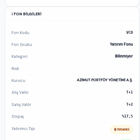
ℹ️ FON BILGILERI
Fon Kodu
VCD
Fon Grubu
Yatırım Fonu
Kategori
Bilinmiyor
Risk
Kurucu
AZİMUT PORTFÖY YÖNETİMİ A.Ş.
Alış Valör
T+1
Satış Valör
T+2
Stopaj
%17,5
Yatırımcı Tipi
🔒 Nitelikli