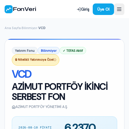
FonVeri
Giriş
Üye Ol
Ana Sayfa
›
Bilinmiyor
›
VCD
Yatırım Fonu
Bilinmiyor
✓ TEFAS Aktif
🔒 Nitelikli Yatırımcıya Özel
ⓘ
VCD
AZİMUT PORTFÖY İKİNCİ
SERBEST FON
AZİMUT PORTFÖY YÖNETİMİ A.Ş.
6,2370
2026-08-10 FIYATI