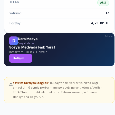
TEFAS
Aktif
Yatırımcı
12
Portföy
4,25 Mr TL
Reklam
Dora Medya
D
Sosyal Medya
Sosyal Medyada Fark Yarat
Instagram · TikTok · LinkedIn
İletişim →
Yatırım tavsiyesi değildir.
Bu sayfadaki veriler yalnızca bilgi
⚠️
amaçlıdır. Geçmiş performans geleceği garanti etmez. Veriler
TEFAS'tan otomatik alınmaktadır. Yatırım kararı için finansal
danışmana başvurun.