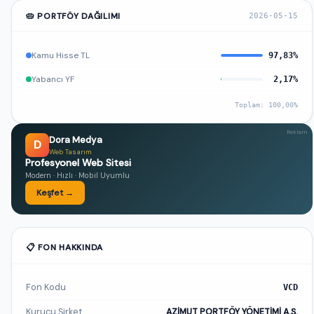
🥧 PORTFÖY DAĞILIMI
2026-05-15
Kamu Hisse TL
97,83%
Yabancı YF
2,17%
Toplam: 100,00%
Reklam
Dora Medya
D
Web Tasarım
Profesyonel Web Sitesi
Modern · Hızlı · Mobil Uyumlu
Keşfet →
📋 FON HAKKINDA
Fon Kodu
VCD
Kurucu Şirket
AZİMUT PORTFÖY YÖNETİMİ A.Ş.