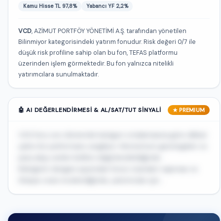
Kamu Hisse TL 97,8%
Yabancı YF 2,2%
VCD
, AZİMUT PORTFÖY YÖNETİMİ A.Ş. tarafından yönetilen
Bilinmiyor kategorisindeki yatırım fonudur. Risk değeri 0/7 ile
düşük risk profiline sahip olan bu fon, TEFAS platformu
üzerinden işlem görmektedir. Bu fon yalnızca nitelikli
yatırımcılara sunulmaktadır.
🤖 AI DEĞERLENDIRMESI & AL/SAT/TUT SINYALI
★ PREMIUM
VCD fonu son dönemde kategori ortalamasına göre dikkat
çekici bir performans sergiliyor. Momentum göstergeleri ve
para akışı verileri birlikte değerlendirildiğinde...
Risk/getiri dengesi açısından fonun standart sapması ve
Sharpe oranı incelendiğinde, yatırımcılar için...
🔒