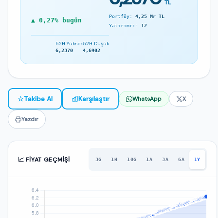
TL
Portföy:
4,25 Mr TL
▲ 0,27% bugün
Yatırımcı:
12
52H Yüksek
52H Düşük
6,2370
4,6902
☆
Takibe Al
Karşılaştır
WhatsApp
X
Yazdır
📈 FIYAT GEÇMIŞI
3G
1H
10G
1A
3A
6A
1Y