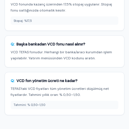
VCD fonunda kazanç üzerinden 17,5% stopaj uygulanır. Stopaj
fonu sattığınızda otomatik kesilir.
Stopaj: %17,5
Q:
Başka bankadan VCD fonu nasıl alınır?
VCD TEFAS fonudur. Herhangi bir banka/aracı kurumdan işlem
yapılabilir. Yatırım menüsünden VCD kodunu aratın.
Q:
VCD fon yönetim ücreti ne kadar?
TEFAS'taki VCD fiyatları tüm yönetim ücretleri düşülmüş net
fiyatlardır. Tahmini yıllık oran: % 0,50–1,50.
Tahmini: % 0,50–1,50