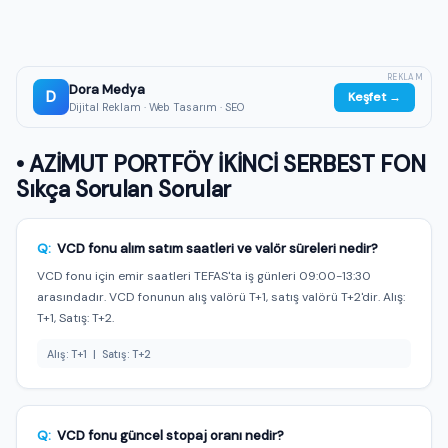
REKLAM
Dora Medya
D
Keşfet →
Dijital Reklam · Web Tasarım · SEO
• AZİMUT PORTFÖY İKİNCİ SERBEST FON
Sıkça Sorulan Sorular
Q:
VCD fonu alım satım saatleri ve valör süreleri nedir?
VCD fonu için emir saatleri TEFAS'ta iş günleri 09:00-13:30
arasındadır. VCD fonunun alış valörü T+1, satış valörü T+2'dir. Alış:
T+1, Satış: T+2.
Alış: T+1 | Satış: T+2
Q:
VCD fonu güncel stopaj oranı nedir?