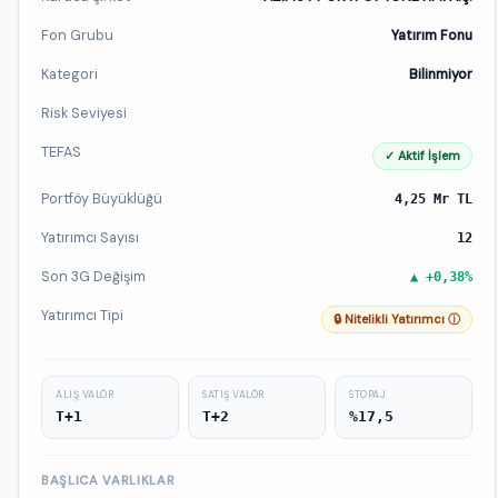
Fon Grubu
Yatırım Fonu
Kategori
Bilinmiyor
Risk Seviyesi
TEFAS
✓ Aktif İşlem
Portföy Büyüklüğü
4,25 Mr TL
Yatırımcı Sayısı
12
Son 3G Değişim
▲ +0,38%
Yatırımcı Tipi
🔒 Nitelikli Yatırımcı ⓘ
ALIŞ VALÖR
SATIŞ VALÖR
STOPAJ
T+1
T+2
%17,5
BAŞLICA VARLIKLAR