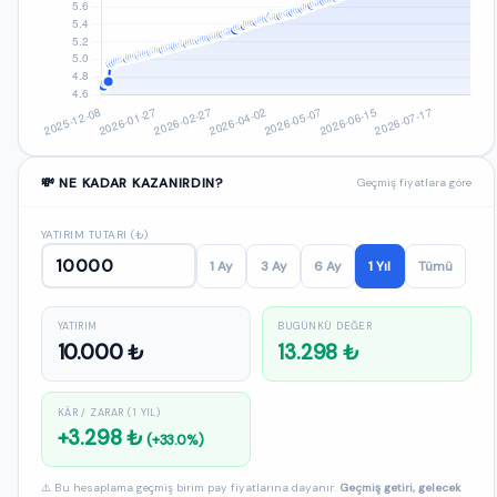
💸 NE KADAR KAZANIRDIN?
Geçmiş fiyatlara göre
YATIRIM TUTARI (₺)
1 Ay
3 Ay
6 Ay
1 Yıl
Tümü
YATIRIM
BUGÜNKÜ DEĞER
10.000 ₺
13.298 ₺
KÂR / ZARAR (1 YIL)
+3.298 ₺
(+33.0%)
⚠️ Bu hesaplama geçmiş birim pay fiyatlarına dayanır.
Geçmiş getiri, gelecek