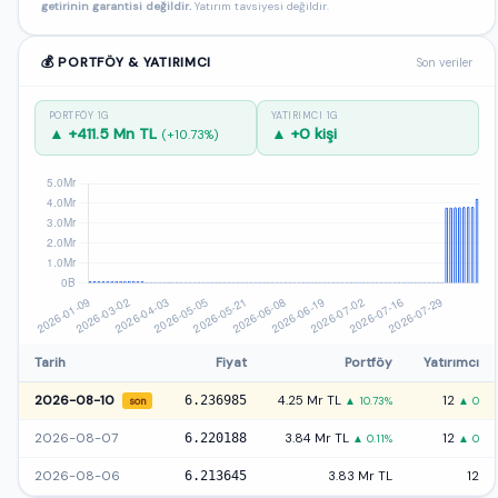
getirinin garantisi değildir.
Yatırım tavsiyesi değildir.
💰 PORTFÖY & YATIRIMCI
Son veriler
PORTFÖY 1G
YATIRIMCI 1G
▲ +411.5 Mn TL
▲ +0 kişi
(+10.73%)
Tarih
Fiyat
Portföy
Yatırımcı
2026-08-10
6.236985
4.25 Mr TL
12
▲ 10.73%
▲ 0
son
2026-08-07
6.220188
3.84 Mr TL
12
▲ 0.11%
▲ 0
2026-08-06
6.213645
3.83 Mr TL
12