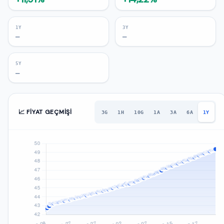
1Y
3Y
—
—
5Y
—
📈 FIYAT GEÇMIŞI
3G
1H
10G
1A
3A
6A
1Y