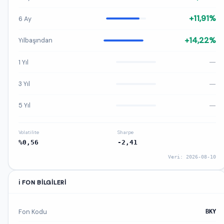
+11,91%
6 Ay
+14,22%
Yılbaşından
—
1 Yıl
—
3 Yıl
—
5 Yıl
Volatilite
Sharpe
%0,56
-2,41
Veri: 2026-08-10
ℹ️ FON BILGILERI
Fon Kodu
BKY