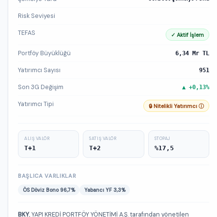
Risk Seviyesi
TEFAS
✓ Aktif İşlem
Portföy Büyüklüğü
6,34 Mr TL
Yatırımcı Sayısı
951
Son 3G Değişim
▲ +0,13%
Yatırımcı Tipi
🔒 Nitelikli Yatırımcı ⓘ
ALIŞ VALÖR
SATIŞ VALÖR
STOPAJ
T+1
T+2
%17,5
BAŞLICA VARLIKLAR
ÖS Döviz Bono 96,7%
Yabancı YF 3,3%
BKY
, YAPI KREDİ PORTFÖY YÖNETİMİ A.Ş. tarafından yönetilen