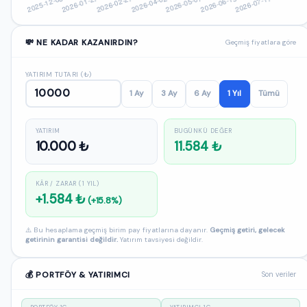
💸 NE KADAR KAZANIRDIN?
Geçmiş fiyatlara göre
YATIRIM TUTARI (₺)
1 Ay
3 Ay
6 Ay
1 Yıl
Tümü
YATIRIM
BUGÜNKÜ DEĞER
10.000 ₺
11.584 ₺
KÂR / ZARAR (1 YIL)
+1.584 ₺
(+15.8%)
⚠️ Bu hesaplama geçmiş birim pay fiyatlarına dayanır.
Geçmiş getiri, gelecek
getirinin garantisi değildir.
Yatırım tavsiyesi değildir.
💰 PORTFÖY & YATIRIMCI
Son veriler