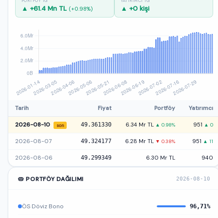
PORTFÖY 1G
YATIRIMCI 1G
▲ +61.4 Mn TL
▲ +0 kişi
(+0.98%)
Tarih
Fiyat
Portföy
Yatırımcı
2026-08-10
49.361330
6.34 Mr TL
951
▲ 0.98%
▲ 0
son
2026-08-07
49.324177
6.28 Mr TL
951
▼ 0.38%
▲ 11
2026-08-06
49.299349
6.30 Mr TL
940
🥧 PORTFÖY DAĞILIMI
2026-08-10
ÖS Döviz Bono
96,71%