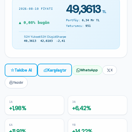
49,3613
2026-08-10 FIYATI
TL
Portföy:
6,34 Mr TL
▲ 0,08% bugün
Yatırımcı:
951
52H Yüksek
52H Düşük
Sharpe
49,3613
42,6103
-2,41
☆
Takibe Al
Karşılaştır
WhatsApp
X
Yazdır
1A
3A
+1,98%
+6,42%
6A
YB
+11,91%
+14,22%