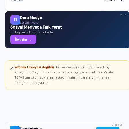
Portföy
Reklam
Dora Medya
D
Sosyal Medya
Sosyal Medyada Fark Yarat
Instagram · TikTok · LinkedIn
İletişim →
Yatırım tavsiyesi değildir.
Bu sayfadaki veriler yalnızca bilgi
⚠️
amaçlıdır. Geçmiş performans geleceği garanti etmez. Veriler
TEFAS'tan otomatik alınmaktadır. Yatırım kararı için finansal
danışmana başvurun.
REKLAM
Dora Medya