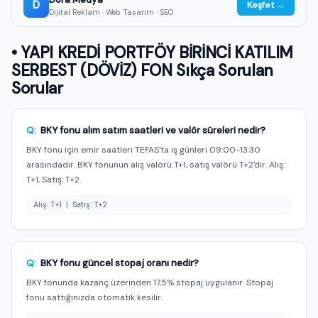
D
Keşfet →
Dijital Reklam · Web Tasarım · SEO
• YAPI KREDİ PORTFÖY BİRİNCİ KATILIM
SERBEST (DÖVİZ) FON Sıkça Sorulan
Sorular
Q:
BKY fonu alım satım saatleri ve valör süreleri nedir?
BKY fonu için emir saatleri TEFAS'ta iş günleri 09:00-13:30
arasındadır. BKY fonunun alış valörü T+1, satış valörü T+2'dir. Alış:
T+1, Satış: T+2.
Alış: T+1 | Satış: T+2
Q:
BKY fonu güncel stopaj oranı nedir?
BKY fonunda kazanç üzerinden 17,5% stopaj uygulanır. Stopaj
fonu sattığınızda otomatik kesilir.