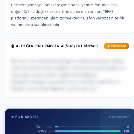
Serbest Şemsiye Fonu kategorisindeki yatırım fonudur. Risk
değeri 0/7 ile düşük risk profiline sahip olan bu fon, TEFAS
platformu üzerinden işlem görmektedir. Bu fon yalnızca nitelikli
yatırımcılara sunulmaktadır.
🤖 AI DEĞERLENDIRMESI & AL/SAT/TUT SINYALI
★ PREMIUM
BKY fonu son dönemde kategori ortalamasına göre dikkat
çekici bir performans sergiliyor. Momentum göstergeleri ve
para akışı verileri birlikte değerlendirildiğinde...
Risk/getiri dengesi açısından fonun standart sapması ve
Sharpe oranı incelendiğinde, yatırımcılar için...
🔒
⭐ FON SKORU
Bilgi amaçlıdır
Bu fonun AI tavsiyesi ve yorumu Premium üyelere
özel
Getiri
5
×40%
Portföy
100
×20%
Al/sat/tut sinyali, AI skoru ve günlük üretilen detaylı