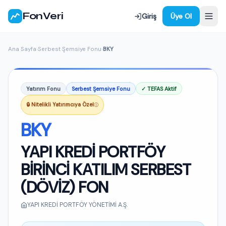
FonVeri
Giriş
Üye Ol
Ana Sayfa
›
Serbest Şemsiye Fonu
›
BKY
Yatırım Fonu
Serbest Şemsiye Fonu
✓ TEFAS Aktif
🔒 Nitelikli Yatırımcıya Özel
ⓘ
BKY
YAPI KREDİ PORTFÖY
BİRİNCİ KATILIM SERBEST
(DÖVİZ) FON
YAPI KREDİ PORTFÖY YÖNETİMİ A.Ş.