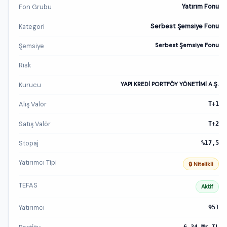
Fon Grubu
Yatırım Fonu
Kategori
Serbest Şemsiye Fonu
Şemsiye
Serbest Şemsiye Fonu
Risk
Kurucu
YAPI KREDİ PORTFÖY YÖNETİMİ A.Ş.
Alış Valör
T+1
Satış Valör
T+2
Stopaj
%17,5
Yatırımcı Tipi
🔒 Nitelikli
TEFAS
Aktif
Yatırımcı
951
6,34 Mr TL