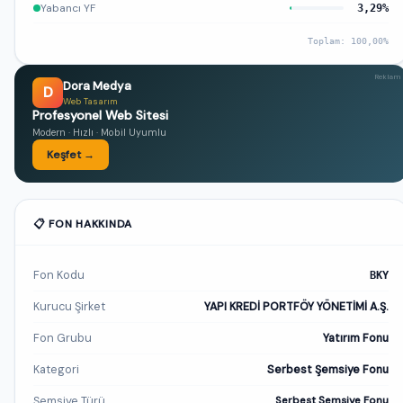
Yabancı YF
3,29%
Toplam: 100,00%
Reklam
Dora Medya
D
Web Tasarım
Profesyonel Web Sitesi
Modern · Hızlı · Mobil Uyumlu
Keşfet →
📋 FON HAKKINDA
Fon Kodu
BKY
Kurucu Şirket
YAPI KREDİ PORTFÖY YÖNETİMİ A.Ş.
Fon Grubu
Yatırım Fonu
Kategori
Serbest Şemsiye Fonu
Şemsiye Türü
Serbest Şemsiye Fonu