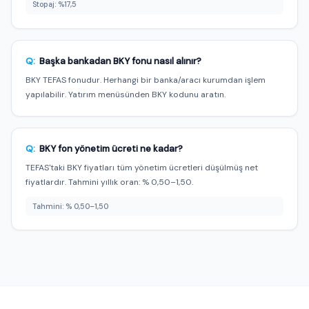
Stopaj: %17,5
Q:
Başka bankadan BKY fonu nasıl alınır?
BKY TEFAS fonudur. Herhangi bir banka/aracı kurumdan işlem
yapılabilir. Yatırım menüsünden BKY kodunu aratın.
Q:
BKY fon yönetim ücreti ne kadar?
TEFAS'taki BKY fiyatları tüm yönetim ücretleri düşülmüş net
fiyatlardır. Tahmini yıllık oran: % 0,50–1,50.
Tahmini: % 0,50–1,50