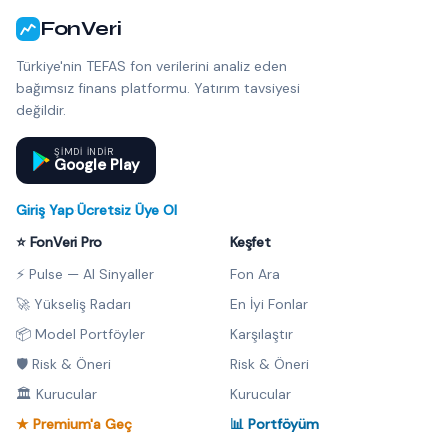
FonVeri
Türkiye'nin TEFAS fon verilerini analiz eden
bağımsız finans platformu. Yatırım tavsiyesi
değildir.
ŞIMDI INDIR
Google Play
Giriş Yap
·
Ücretsiz Üye Ol
⭐ FonVeri Pro
Keşfet
⚡ Pulse — AI Sinyaller
Fon Ara
🚀 Yükseliş Radarı
En İyi Fonlar
📦 Model Portföyler
Karşılaştır
🛡️ Risk & Öneri
Risk & Öneri
🏛️ Kurucular
Kurucular
★ Premium'a Geç
📊 Portföyüm