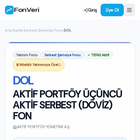
FonVeri
Giriş
Üye Ol
Ana Sayfa
›
Serbest Şemsiye Fonu
›
DOL
Yatırım Fonu
Serbest Şemsiye Fonu
✓ TEFAS Aktif
🔒 Nitelikli Yatırımcıya Özel
ⓘ
DOL
AKTİF PORTFÖY ÜÇÜNCÜ
AKTİF SERBEST (DÖVİZ)
FON
AKTİF PORTFÖY YÖNETİMİ A.Ş.