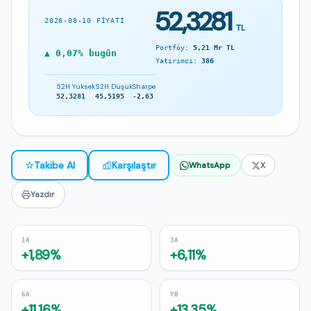
52,3281
2026-08-10 FIYATI
TL
Portföy:
5,21 Mr TL
▲ 0,07% bugün
Yatırımcı:
386
52H Yüksek
52H Düşük
Sharpe
52,3281
45,5195
-2,63
☆
Takibe Al
Karşılaştır
WhatsApp
X
Yazdır
1A
3A
+1,89%
+6,11%
6A
YB
+11,16%
+13,35%