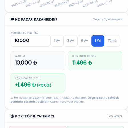
💸 NE KADAR KAZANIRDIN?
Geçmiş fiyatlara göre
YATIRIM TUTARI (₺)
1 Ay
3 Ay
6 Ay
1 Yıl
Tümü
YATIRIM
BUGÜNKÜ DEĞER
10.000 ₺
11.496 ₺
KÂR / ZARAR (1 YIL)
+1.496 ₺
(+15.0%)
⚠️ Bu hesaplama geçmiş birim pay fiyatlarına dayanır.
Geçmiş getiri, gelecek
getirinin garantisi değildir.
Yatırım tavsiyesi değildir.
💰 PORTFÖY & YATIRIMCI
Son veriler