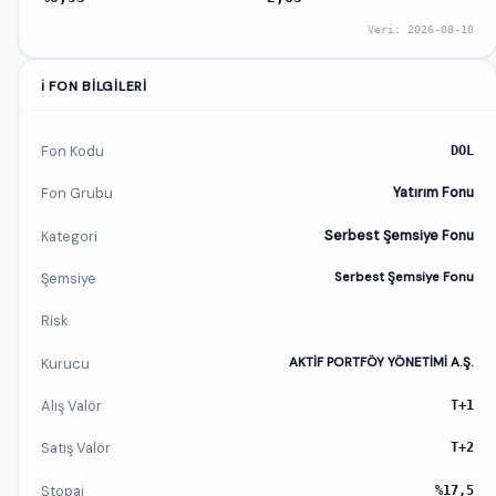
Veri: 2026-08-10
ℹ️ FON BILGILERI
Fon Kodu
DOL
Fon Grubu
Yatırım Fonu
Kategori
Serbest Şemsiye Fonu
Şemsiye
Serbest Şemsiye Fonu
Risk
Kurucu
AKTİF PORTFÖY YÖNETİMİ A.Ş.
Alış Valör
T+1
Satış Valör
T+2
Stopaj
%17,5