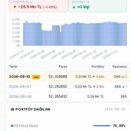
PORTFÖY 1G
YATIRIMCI 1G
▼ -25.5 Mn TL
▲ +0 kişi
(-0.49%)
Tarih
Fiyat
Portföy
Yatırımcı
2026-08-10
52.328080
5.21 Mr TL
386
▼ 0.49%
▲ 0
son
2026-08-07
52.292692
5.23 Mr TL
386
▼ 0.18%
▲ 1
2026-08-06
52.265432
5.24 Mr TL
385
🥧 PORTFÖY DAĞILIMI
2026-08-10
ÖS Döviz Bono
76,00%