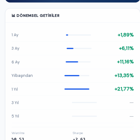
📊 DÖNEMSEL GETIRILER
+1,89%
1 Ay
+6,11%
3 Ay
+11,16%
6 Ay
+13,35%
Yılbaşından
+21,77%
1 Yıl
—
3 Yıl
—
5 Yıl
Volatilite
Sharpe
%0,53
-2,63