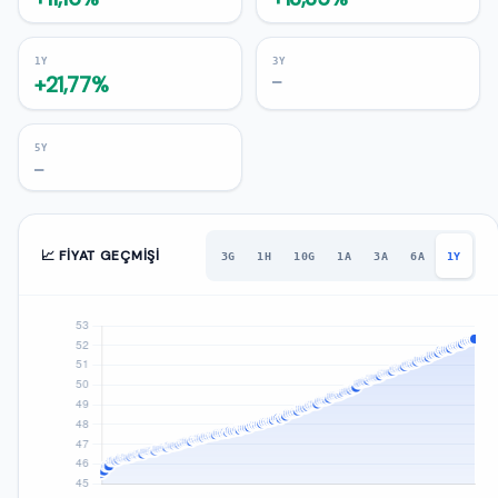
1Y
3Y
+21,77%
—
5Y
—
📈 FIYAT GEÇMIŞI
3G
1H
10G
1A
3A
6A
1Y