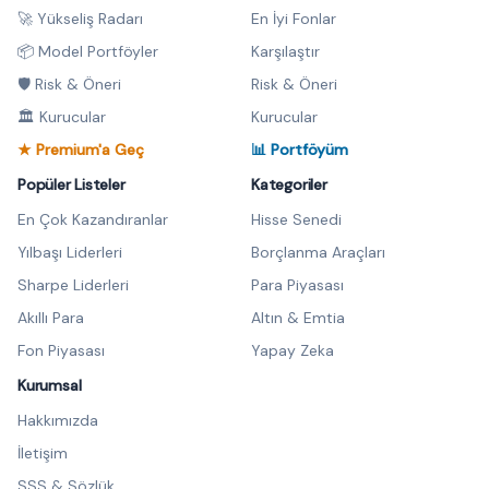
🚀 Yükseliş Radarı
En İyi Fonlar
📦 Model Portföyler
Karşılaştır
🛡️ Risk & Öneri
Risk & Öneri
🏛️ Kurucular
Kurucular
★ Premium'a Geç
📊 Portföyüm
Popüler Listeler
Kategoriler
En Çok Kazandıranlar
Hisse Senedi
Yılbaşı Liderleri
Borçlanma Araçları
Sharpe Liderleri
Para Piyasası
Akıllı Para
Altın & Emtia
Fon Piyasası
Yapay Zeka
Kurumsal
Hakkımızda
İletişim
SSS & Sözlük