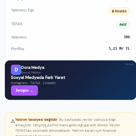
Yatırımcı Tipi
🔒 Nitelikli
TEFAS
Aktif
Yatırımcı
386
Portföy
5,21 Mr TL
Reklam
Dora Medya
D
Sosyal Medya
Sosyal Medyada Fark Yarat
Instagram · TikTok · LinkedIn
İletişim →
Yatırım tavsiyesi değildir.
Bu sayfadaki veriler yalnızca bilgi
⚠️
amaçlıdır. Geçmiş performans geleceği garanti etmez. Veriler
TEFAS'tan otomatik alınmaktadır. Yatırım kararı için finansal