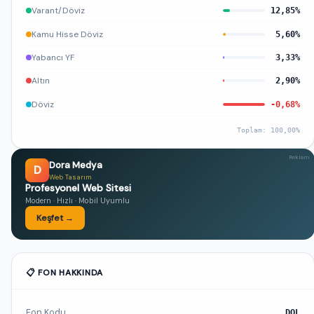
Varant/Döviz
12,85%
Kamu Hisse Döviz
5,60%
Yabancı YF
3,33%
Altın
2,90%
Döviz
-0,68%
Toplam: 100,00%
Reklam
Dora Medya
D
Web Tasarım
Profesyonel Web Sitesi
Modern · Hızlı · Mobil Uyumlu
Keşfet →
📋 FON HAKKINDA
Fon Kodu
DOL