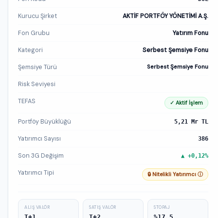
Kurucu Şirket
AKTİF PORTFÖY YÖNETİMİ A.Ş.
Fon Grubu
Yatırım Fonu
Kategori
Serbest Şemsiye Fonu
Şemsiye Türü
Serbest Şemsiye Fonu
Risk Seviyesi
TEFAS
✓ Aktif İşlem
Portföy Büyüklüğü
5,21 Mr TL
Yatırımcı Sayısı
386
Son 3G Değişim
▲ +0,12%
Yatırımcı Tipi
🔒 Nitelikli Yatırımcı ⓘ
ALIŞ VALÖR
SATIŞ VALÖR
STOPAJ
T+1
T+2
%17,5