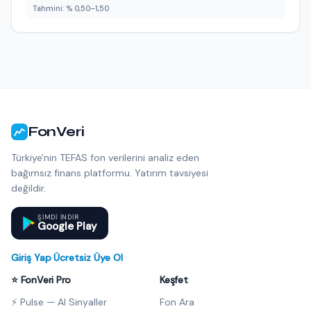
Tahmini: % 0,50–1,50
FonVeri
Türkiye'nin TEFAS fon verilerini analiz eden
bağımsız finans platformu. Yatırım tavsiyesi
değildir.
ŞIMDI INDIR
Google Play
Giriş Yap
·
Ücretsiz Üye Ol
⭐ FonVeri Pro
Keşfet
⚡ Pulse — AI Sinyaller
Fon Ara