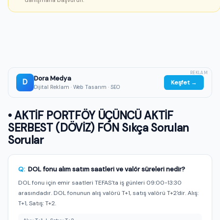
danışmana başvurun.
REKLAM
Dora Medya
D
Keşfet →
Dijital Reklam · Web Tasarım · SEO
• AKTİF PORTFÖY ÜÇÜNCÜ AKTİF
SERBEST (DÖVİZ) FON Sıkça Sorulan
Sorular
Q:
DOL fonu alım satım saatleri ve valör süreleri nedir?
DOL fonu için emir saatleri TEFAS'ta iş günleri 09:00-13:30
arasındadır. DOL fonunun alış valörü T+1, satış valörü T+2'dir. Alış:
T+1, Satış: T+2.