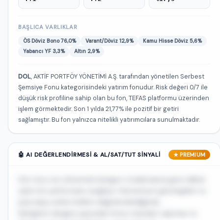
BAŞLICA VARLIKLAR
ÖS Döviz Bono 76,0%
Varant/Döviz 12,9%
Kamu Hisse Döviz 5,6%
Yabancı YF 3,3%
Altın 2,9%
DOL
, AKTİF PORTFÖY YÖNETİMİ A.Ş. tarafından yönetilen Serbest
Şemsiye Fonu kategorisindeki yatırım fonudur. Risk değeri 0/7 ile
düşük risk profiline sahip olan bu fon, TEFAS platformu üzerinden
işlem görmektedir. Son 1 yılda 21,77% ile pozitif bir getiri
sağlamıştır. Bu fon yalnızca nitelikli yatırımcılara sunulmaktadır.
🤖 AI DEĞERLENDIRMESI & AL/SAT/TUT SINYALI
★ PREMIUM
DOL fonu son dönemde kategori ortalamasına göre dikkat
çekici bir performans sergiliyor. Momentum göstergeleri ve
para akışı verileri birlikte değerlendirildiğinde...
Risk/getiri dengesi açısından fonun standart sapması ve