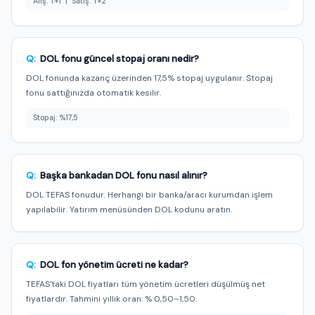
Alış: T+1 | Satış: T+2
Q:
DOL fonu güncel stopaj oranı nedir?
DOL fonunda kazanç üzerinden 17,5% stopaj uygulanır. Stopaj
fonu sattığınızda otomatik kesilir.
Stopaj: %17,5
Q:
Başka bankadan DOL fonu nasıl alınır?
DOL TEFAS fonudur. Herhangi bir banka/aracı kurumdan işlem
yapılabilir. Yatırım menüsünden DOL kodunu aratın.
Q:
DOL fon yönetim ücreti ne kadar?
TEFAS'taki DOL fiyatları tüm yönetim ücretleri düşülmüş net
fiyatlardır. Tahmini yıllık oran: % 0,50–1,50.