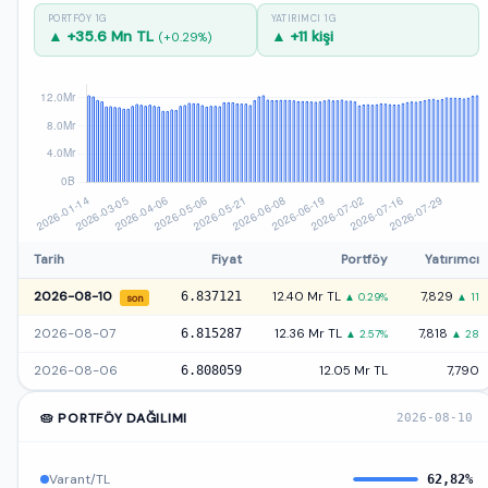
PORTFÖY 1G
YATIRIMCI 1G
▲ +35.6 Mn TL
▲ +11 kişi
(+0.29%)
Tarih
Fiyat
Portföy
Yatırımcı
2026-08-10
6.837121
12.40 Mr TL
7,829
▲ 0.29%
▲ 11
son
2026-08-07
6.815287
12.36 Mr TL
7,818
▲ 2.57%
▲ 28
2026-08-06
6.808059
12.05 Mr TL
7,790
🥧 PORTFÖY DAĞILIMI
2026-08-10
Varant/TL
62,82%