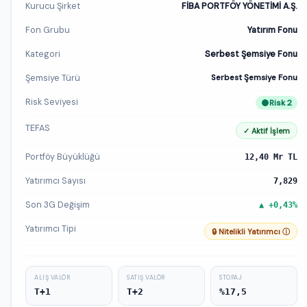
Kurucu Şirket
FİBA PORTFÖY YÖNETİMİ A.Ş.
Fon Grubu
Yatırım Fonu
Kategori
Serbest Şemsiye Fonu
Şemsiye Türü
Serbest Şemsiye Fonu
Risk Seviyesi
Risk 2
TEFAS
✓ Aktif İşlem
Portföy Büyüklüğü
12,40 Mr TL
Yatırımcı Sayısı
7,829
Son 3G Değişim
▲ +0,43%
Yatırımcı Tipi
🔒 Nitelikli Yatırımcı ⓘ
ALIŞ VALÖR
SATIŞ VALÖR
STOPAJ
T+1
T+2
%17,5