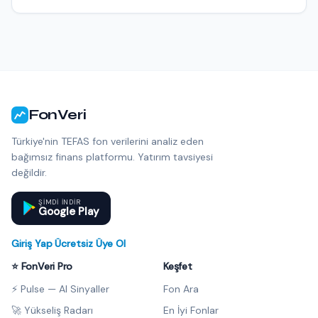
FonVeri
Türkiye'nin TEFAS fon verilerini analiz eden
bağımsız finans platformu. Yatırım tavsiyesi
değildir.
ŞIMDI INDIR
Google Play
Giriş Yap
·
Ücretsiz Üye Ol
⭐ FonVeri Pro
Keşfet
⚡ Pulse — AI Sinyaller
Fon Ara
🚀 Yükseliş Radarı
En İyi Fonlar