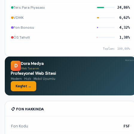
Ters Para Piyasası
24,86%
VDMK
6,62%
Fon Bonosu
4,32%
ÖS Tahvili
1,38%
Toplam: 100,00%
Reklam
Dora Medya
D
Web Tasarım
Profesyonel Web Sitesi
Modern · Hızlı · Mobil Uyumlu
Keşfet →
📋 FON HAKKINDA
Fon Kodu
FSF