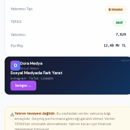
Yatırımcı Tipi
🔒 Nitelikli
TEFAS
Aktif
Yatırımcı
7,829
Portföy
12,40 Mr TL
Reklam
Dora Medya
D
Sosyal Medya
Sosyal Medyada Fark Yarat
Instagram · TikTok · LinkedIn
İletişim →
Yatırım tavsiyesi değildir.
Bu sayfadaki veriler yalnızca bilgi
⚠️
amaçlıdır. Geçmiş performans geleceği garanti etmez. Veriler
TEFAS'tan otomatik alınmaktadır. Yatırım kararı için finansal
danışmana başvurun.