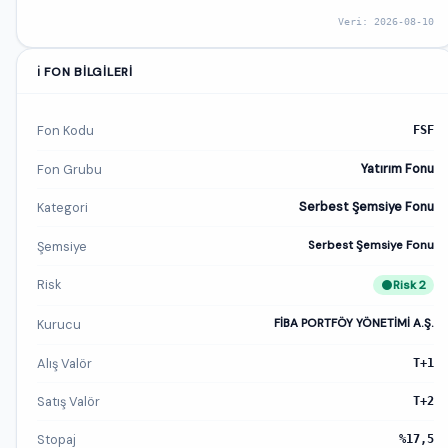
Veri: 2026-08-10
ℹ️ FON BILGILERI
Fon Kodu
FSF
Fon Grubu
Yatırım Fonu
Kategori
Serbest Şemsiye Fonu
Şemsiye
Serbest Şemsiye Fonu
Risk
Risk 2
Kurucu
FİBA PORTFÖY YÖNETİMİ A.Ş.
Alış Valör
T+1
Satış Valör
T+2
Stopaj
%17,5