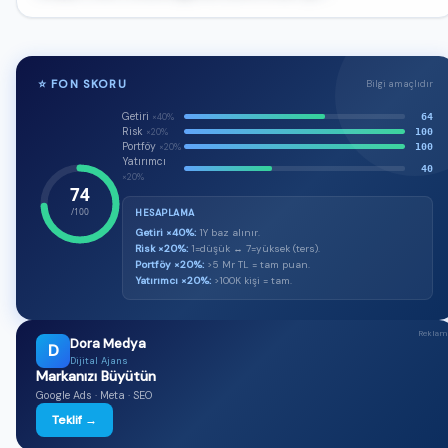
🔒
⭐ FON SKORU
Bilgi amaçlıdır
Bu fonun AI tavsiyesi ve yorumu Premium üyelere
özel
Getiri
64
×40%
Risk
100
×20%
Al/sat/tut sinyali, AI skoru ve günlük üretilen detaylı
Portföy
100
×20%
değerlendirme — üstelik tamamen reklamsız.
Yatırımcı
40
×20%
★ Premium'a Geç — 149 TL/ay
74
/100
HESAPLAMA
Premium üyeyim, giriş yap →
Getiri ×40%:
1Y baz alınır.
Risk ×20%:
1=düşük ↔ 7=yüksek (ters).
Portföy ×20%:
>5 Mr TL = tam puan.
Yatırımcı ×20%:
>100K kişi = tam.
Reklam
Dora Medya
D
Dijital Ajans
Markanızı Büyütün
Google Ads · Meta · SEO
Teklif →