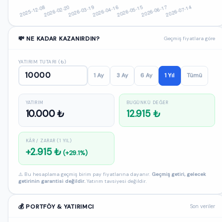
💸 NE KADAR KAZANIRDIN?
Geçmiş fiyatlara göre
YATIRIM TUTARI (₺)
1 Ay
3 Ay
6 Ay
1 Yıl
Tümü
YATIRIM
BUGÜNKÜ DEĞER
10.000 ₺
12.915 ₺
KÂR / ZARAR (1 YIL)
+2.915 ₺
(+29.1%)
⚠️ Bu hesaplama geçmiş birim pay fiyatlarına dayanır.
Geçmiş getiri, gelecek
getirinin garantisi değildir.
Yatırım tavsiyesi değildir.
💰 PORTFÖY & YATIRIMCI
Son veriler