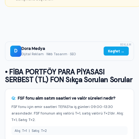
REKLAM
Dora Medya
D
Keşfet →
Dijital Reklam · Web Tasarım · SEO
• FİBA PORTFÖY PARA PİYASASI
SERBEST (TL) FON Sıkça Sorulan Sorular
Q:
FSF fonu alım satım saatleri ve valör süreleri nedir?
FSF fonu için emir saatleri TEFAS'ta iş günleri 09:00-13:30
arasındadır. FSF fonunun alış valörü T+1, satış valörü T+2'dir. Alış:
T+1, Satış: T+2.
Alış: T+1 | Satış: T+2