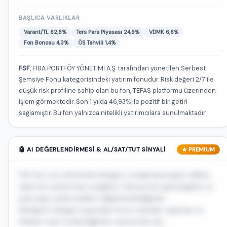
BAŞLICA VARLIKLAR
Varant/TL 62,8%
Ters Para Piyasası 24,9%
VDMK 6,6%
Fon Bonosu 4,3%
ÖS Tahvili 1,4%
FSF
, FİBA PORTFÖY YÖNETİMİ A.Ş. tarafından yönetilen Serbest
Şemsiye Fonu kategorisindeki yatırım fonudur. Risk değeri 2/7 ile
düşük risk profiline sahip olan bu fon, TEFAS platformu üzerinden
işlem görmektedir. Son 1 yılda 46,93% ile pozitif bir getiri
sağlamıştır. Bu fon yalnızca nitelikli yatırımcılara sunulmaktadır.
🤖 AI DEĞERLENDIRMESI & AL/SAT/TUT SINYALI
★ PREMIUM
FSF fonu son dönemde kategori ortalamasına göre dikkat
çekici bir performans sergiliyor. Momentum göstergeleri ve
para akışı verileri birlikte değerlendirildiğinde...
Risk/getiri dengesi açısından fonun standart sapması ve
Sharpe oranı incelendiğinde, yatırımcılar için...