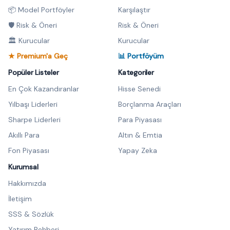
📦 Model Portföyler
Karşılaştır
🛡️ Risk & Öneri
Risk & Öneri
🏛️ Kurucular
Kurucular
★ Premium'a Geç
📊 Portföyüm
Popüler Listeler
Kategoriler
En Çok Kazandıranlar
Hisse Senedi
Yılbaşı Liderleri
Borçlanma Araçları
Sharpe Liderleri
Para Piyasası
Akıllı Para
Altın & Emtia
Fon Piyasası
Yapay Zeka
Kurumsal
Hakkımızda
İletişim
SSS & Sözlük
Yatırım Rehberi