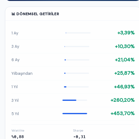
📊 DÖNEMSEL GETIRILER
+3,39%
1 Ay
+10,30%
3 Ay
+21,04%
6 Ay
+25,87%
Yılbaşından
+46,93%
1 Yıl
+260,20%
3 Yıl
+453,70%
5 Yıl
Volatilite
Sharpe
%0,88
-0,31