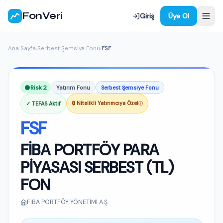
FonVeri
Giriş
Üye Ol
Ana Sayfa
›
Serbest Şemsiye Fonu
›
FSF
Risk 2
Yatırım Fonu
Serbest Şemsiye Fonu
✓ TEFAS Aktif
🔒 Nitelikli Yatırımcıya Özel
ⓘ
FSF
FİBA PORTFÖY PARA
PİYASASI SERBEST (TL)
FON
FİBA PORTFÖY YÖNETİMİ A.Ş.