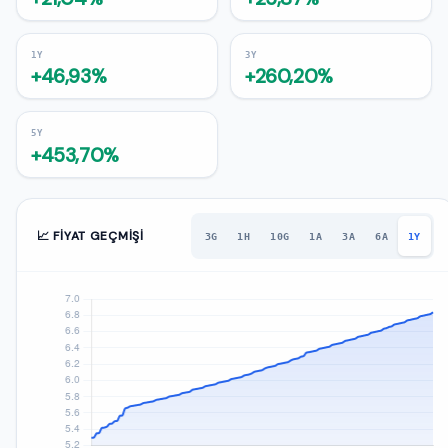
1Y
3Y
+46,93%
+260,20%
5Y
+453,70%
📈 FIYAT GEÇMIŞI
3G
1H
10G
1A
3A
6A
1Y