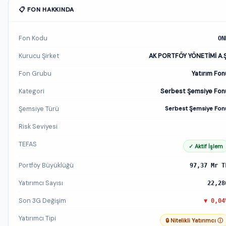
📋 FON HAKKINDA
Fon Kodu
ON
Kurucu Şirket
AK PORTFÖY YÖNETİMİ A.Ş
Fon Grubu
Yatırım Fon
Kategori
Serbest Şemsiye Fon
Şemsiye Türü
Serbest Şemsiye Fon
Risk Seviyesi
TEFAS
✓ Aktif İşlem
Portföy Büyüklüğü
97,37 Mr T
Yatırımcı Sayısı
22,28
Son 3G Değişim
▼ 0,04
Yatırımcı Tipi
🔒 Nitelikli Yatırımcı ⓘ