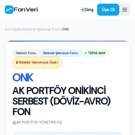
FonVeri
Giriş
Üye Ol
Ana Sayfa
›
Serbest Şemsiye Fonu
›
ONK
Yatırım Fonu
Serbest Şemsiye Fonu
✓ TEFAS Aktif
🔒 Nitelikli Yatırımcıya Özel
ⓘ
ONK
AK PORTFÖY ONİKİNCİ
SERBEST (DÖVİZ-AVRO)
FON
AK PORTFÖY YÖNETİMİ A.Ş.