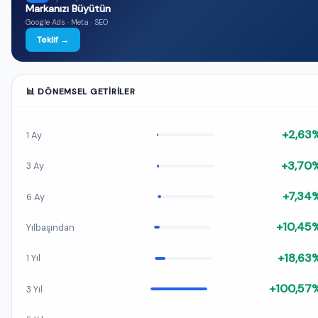
Markanızı Büyütün
Google Ads · Meta · SEO
Teklif →
📊 DÖNEMSEL GETIRILER
+2,63
1 Ay
+3,70
3 Ay
+7,34
6 Ay
+10,45
Yılbaşından
+18,63
1 Yıl
+100,57
3 Yıl