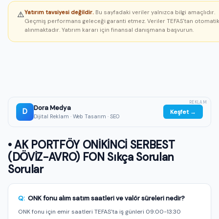
Yatırım tavsiyesi değildir.
Bu sayfadaki veriler yalnızca bilgi amaçlıdır.
⚠️
Geçmiş performans geleceği garanti etmez. Veriler TEFAS'tan otomati
alınmaktadır. Yatırım kararı için finansal danışmana başvurun.
REKLAM
Dora Medya
D
Keşfet →
Dijital Reklam · Web Tasarım · SEO
• AK PORTFÖY ONİKİNCİ SERBEST
(DÖVİZ-AVRO) FON Sıkça Sorulan
Sorular
Q:
ONK fonu alım satım saatleri ve valör süreleri nedir?
ONK fonu için emir saatleri TEFAS'ta iş günleri 09:00-13:30