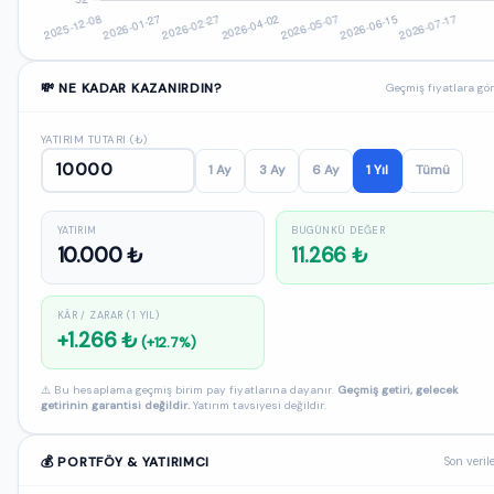
💸 NE KADAR KAZANIRDIN?
Geçmiş fiyatlara gö
YATIRIM TUTARI (₺)
1 Ay
3 Ay
6 Ay
1 Yıl
Tümü
YATIRIM
BUGÜNKÜ DEĞER
10.000 ₺
11.266 ₺
KÂR / ZARAR (1 YIL)
+1.266 ₺
(+12.7%)
⚠️ Bu hesaplama geçmiş birim pay fiyatlarına dayanır.
Geçmiş getiri, gelecek
getirinin garantisi değildir.
Yatırım tavsiyesi değildir.
💰 PORTFÖY & YATIRIMCI
Son veril