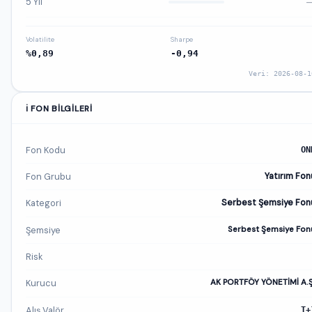
5 Yıl
Volatilite
Sharpe
%0,89
-0,94
Veri: 2026-08-1
ℹ️ FON BILGILERI
Fon Kodu
ON
Fon Grubu
Yatırım Fon
Kategori
Serbest Şemsiye Fon
Şemsiye
Serbest Şemsiye Fon
Risk
Kurucu
AK PORTFÖY YÖNETİMİ A.Ş
Alış Valör
T+