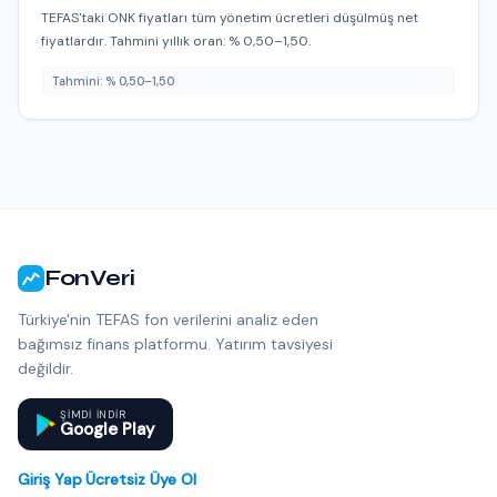
TEFAS'taki ONK fiyatları tüm yönetim ücretleri düşülmüş net
fiyatlardır. Tahmini yıllık oran: % 0,50–1,50.
Tahmini: % 0,50–1,50
FonVeri
Türkiye'nin TEFAS fon verilerini analiz eden
bağımsız finans platformu. Yatırım tavsiyesi
değildir.
ŞIMDI INDIR
Google Play
Giriş Yap
·
Ücretsiz Üye Ol