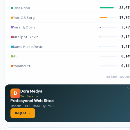
Ters Repo
33,67
Yab. ÖS Borç.
17,79
Varant/Döviz
3,78
Kira İpot. Döviz
2,12
Kamu Hisse Döviz
1,41
Altın
0,14
Yabancı YF
0,14
Toplam: 100,00
Re
Dora Medya
D
Web Tasarım
Profesyonel Web Sitesi
Modern · Hızlı · Mobil Uyumlu
Keşfet →