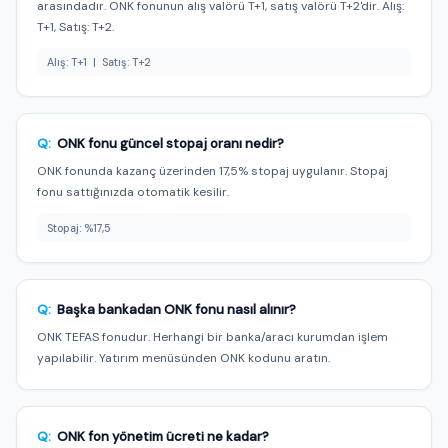
arasındadır. ONK fonunun alış valörü T+1, satış valörü T+2'dir. Alış:
T+1, Satış: T+2.
Alış: T+1 | Satış: T+2
Q:
ONK fonu güncel stopaj oranı nedir?
ONK fonunda kazanç üzerinden 17,5% stopaj uygulanır. Stopaj
fonu sattığınızda otomatik kesilir.
Stopaj: %17,5
Q:
Başka bankadan ONK fonu nasıl alınır?
ONK TEFAS fonudur. Herhangi bir banka/aracı kurumdan işlem
yapılabilir. Yatırım menüsünden ONK kodunu aratın.
Q:
ONK fon yönetim ücreti ne kadar?