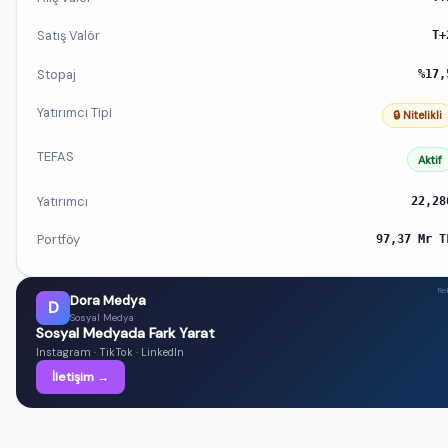
Satış Valör
T+
Stopaj
%17,
Yatırımcı Tipi
🔒 Nitelikli
TEFAS
Aktif
Yatırımcı
22,28
Portföy
97,37 Mr T
Re
Dora Medya
D
Sosyal Medya
Sosyal Medyada Fark Yarat
Instagram · TikTok · LinkedIn
İletişim →