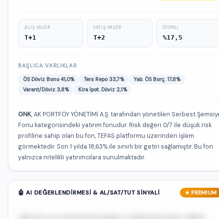
ALIŞ VALÖR
SATIŞ VALÖR
STOPAJ
T+1
T+2
%17,5
BAŞLICA VARLIKLAR
ÖS Döviz Bono 41,0%
Ters Repo 33,7%
Yab. ÖS Borç. 17,8%
Varant/Döviz 3,8%
Kira İpot. Döviz 2,1%
ONK
, AK PORTFÖY YÖNETİMİ A.Ş. tarafından yönetilen Serbest Şemsiy
Fonu kategorisindeki yatırım fonudur. Risk değeri 0/7 ile düşük risk
profiline sahip olan bu fon, TEFAS platformu üzerinden işlem
görmektedir. Son 1 yılda 18,63% ile sınırlı bir getiri sağlamıştır. Bu fon
yalnızca nitelikli yatırımcılara sunulmaktadır.
🤖 AI DEĞERLENDIRMESI & AL/SAT/TUT SINYALI
★ PREMIUM
ONK fonu son dönemde kategori ortalamasına göre dikkat