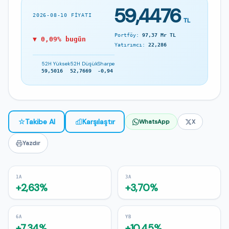
59,4476
2026-08-10 FIYATI
TL
Portföy:
97,37 Mr TL
▼ 0,09% bugün
Yatırımcı:
22,286
52H Yüksek
52H Düşük
Sharpe
59,5016
52,7669
-0,94
☆
Takibe Al
Karşılaştır
WhatsApp
X
Yazdır
1A
3A
+2,63%
+3,70%
6A
YB
+7,34%
+10,45%