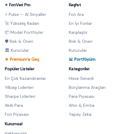
⭐ FonVeri Pro
Keşfet
⚡ Pulse — AI Sinyaller
Fon Ara
🚀 Yükseliş Radarı
En İyi Fonlar
📦 Model Portföyler
Karşılaştır
🛡️ Risk & Öneri
Risk & Öneri
🏛️ Kurucular
Kurucular
★ Premium'a Geç
📊 Portföyüm
Popüler Listeler
Kategoriler
En Çok Kazandıranlar
Hisse Senedi
Yılbaşı Liderleri
Borçlanma Araçları
Sharpe Liderleri
Para Piyasası
Akıllı Para
Altın & Emtia
Fon Piyasası
Yapay Zeka
Kurumsal
Hakkımızda