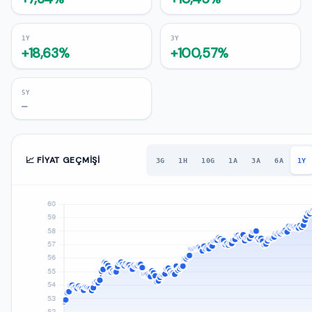
1Y
3Y
+18,63%
+100,57%
5Y
—
📈 FIYAT GEÇMIŞI
3G
1H
10G
1A
3A
6A
1Y