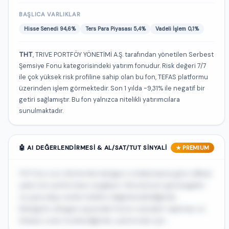
BAŞLICA VARLIKLAR
Hisse Senedi 94,6%
Ters Para Piyasası 5,4%
Vadeli İşlem 0,1%
THT
, TRIVE PORTFÖY YÖNETİMİ A.Ş. tarafından yönetilen Serbest
Şemsiye Fonu kategorisindeki yatırım fonudur. Risk değeri 7/7
ile çok yüksek risk profiline sahip olan bu fon, TEFAS platformu
üzerinden işlem görmektedir. Son 1 yılda -9,31% ile negatif bir
getiri sağlamıştır. Bu fon yalnızca nitelikli yatırımcılara
sunulmaktadır.
🤖 AI DEĞERLENDIRMESI & AL/SAT/TUT SINYALI
★ PREMIUM
THT fonu son dönemde kategori ortalamasına göre dikkat
çekici bir performans sergiliyor. Momentum göstergeleri
ve para akışı verileri birlikte değerlendirildiğinde...
Risk/getiri dengesi açısından fonun standart sapması ve
Sharpe oranı incelendiğinde, yatırımcılar için...