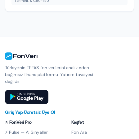
Tahmini: % 0,50–1,50
FonVeri
Türkiye'nin TEFAS fon verilerini analiz eden
bağımsız finans platformu. Yatırım tavsiyesi
değildir.
ŞIMDI INDIR
Google Play
Giriş Yap
·
Ücretsiz Üye Ol
⭐ FonVeri Pro
Keşfet
⚡ Pulse — AI Sinyaller
Fon Ara