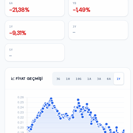
6A
YB
-21,38%
-1,49%
1Y
3Y
-9,31%
—
5Y
—
📈 FIYAT GEÇMIŞI
3G
1H
10G
1A
3A
6A
1Y