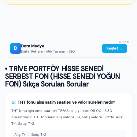
REKLAM
Dora Medya
D
Keşfet →
Dijital Reklam · Web Tasarım · SEO
• TRİVE PORTFÖY HİSSE SENEDİ
SERBEST FON (HİSSE SENEDİ YOĞUN
FON) Sıkça Sorulan Sorular
Q:
THT fonu alım satım saatleri ve valör süreleri nedir?
THT fonu için emir saatleri TEFAS'ta iş günleri 09:00-13:30
arasındadır. THT fonunun alış valörü T+1, satış valörü T+2'dir. Alış:
T+1, Satış: T+2.
Alış: T+1 | Satış: T+2