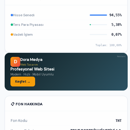
Hisse Senedi
94,55%
Ters Para Piyasası
5,38%
Vadeli İşlem
0,07%
Toplam: 100,00%
Reklam
Dora Medya
D
Web Tasarım
Profesyonel Web Sitesi
Modern · Hızlı · Mobil Uyumlu
Keşfet →
📋 FON HAKKINDA
Fon Kodu
THT