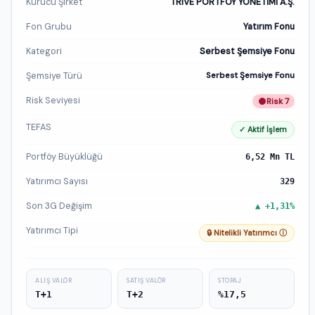
Kurucu Şirket
TRIVE PORTFÖY YÖNETİMİ A.Ş.
Fon Grubu
Yatırım Fonu
Kategori
Serbest Şemsiye Fonu
Şemsiye Türü
Serbest Şemsiye Fonu
Risk Seviyesi
Risk 7
TEFAS
✓ Aktif İşlem
Portföy Büyüklüğü
6,52 Mn TL
Yatırımcı Sayısı
329
Son 3G Değişim
▲ +1,31%
Yatırımcı Tipi
🔒 Nitelikli Yatırımcı ⓘ
ALIŞ VALÖR
SATIŞ VALÖR
STOPAJ
T+1
T+2
%17,5