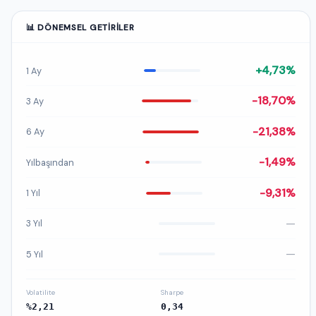
📊 DÖNEMSEL GETIRILER
+4,73%
1 Ay
-18,70%
3 Ay
-21,38%
6 Ay
-1,49%
Yılbaşından
-9,31%
1 Yıl
—
3 Yıl
—
5 Yıl
Volatilite
Sharpe
%2,21
0,34