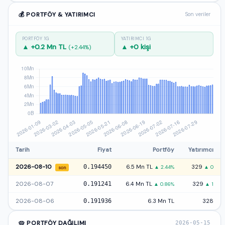
💰 PORTFÖY & YATIRIMCI
Son veriler
PORTFÖY 1G
YATIRIMCI 1G
▲ +0.2 Mn TL
▲ +0 kişi
(+2.44%)
Tarih
Fiyat
Portföy
Yatırımcı
2026-08-10
0.194450
6.5 Mn TL
329
▲ 2.44%
▲ 0
son
2026-08-07
0.191241
6.4 Mn TL
329
▲ 0.86%
▲ 1
2026-08-06
0.191936
6.3 Mn TL
328
🥧 PORTFÖY DAĞILIMI
2026-05-15