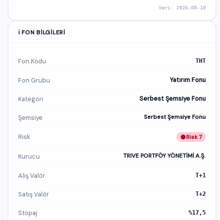
Veri: 2026-08-10
ℹ️ FON BILGILERI
Fon Kodu
THT
Fon Grubu
Yatırım Fonu
Kategori
Serbest Şemsiye Fonu
Şemsiye
Serbest Şemsiye Fonu
Risk
Risk 7
Kurucu
TRIVE PORTFÖY YÖNETİMİ A.Ş.
Alış Valör
T+1
Satış Valör
T+2
Stopaj
%17,5