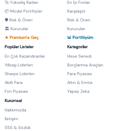
🚀 Yükseliş Radarı
En İyi Fonlar
📦 Model Portföyler
Karşılaştır
🛡️ Risk & Öneri
Risk & Öneri
🏛️ Kurucular
Kurucular
★ Premium'a Geç
📊 Portföyüm
Popüler Listeler
Kategoriler
En Çok Kazandıranlar
Hisse Senedi
Yılbaşı Liderleri
Borçlanma Araçları
Sharpe Liderleri
Para Piyasası
Akıllı Para
Altın & Emtia
Fon Piyasası
Yapay Zeka
Kurumsal
Hakkımızda
İletişim
SSS & Sözlük