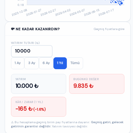
💸 NE KADAR KAZANIRDIN?
Geçmiş fiyatlara göre
YATIRIM TUTARI (₺)
1 Ay
3 Ay
6 Ay
1 Yıl
Tümü
YATIRIM
BUGÜNKÜ DEĞER
10.000 ₺
9.835 ₺
KÂR / ZARAR (1 YIL)
-165 ₺
(-1.6%)
⚠️ Bu hesaplama geçmiş birim pay fiyatlarına dayanır.
Geçmiş getiri, gelecek
getirinin garantisi değildir.
Yatırım tavsiyesi değildir.