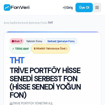
FonVeri
Giriş
Üye Ol
Ana Sayfa
›
Serbest Şemsiye Fonu
›
THT
Risk 7
Yatırım Fonu
Serbest Şemsiye Fonu
✓ TEFAS Aktif
🔒 Nitelikli Yatırımcıya Özel
ⓘ
THT
TRİVE PORTFÖY HİSSE
SENEDİ SERBEST FON
(HİSSE SENEDİ YOĞUN
FON)
TRIVE PORTFÖY YÖNETİMİ A.Ş.