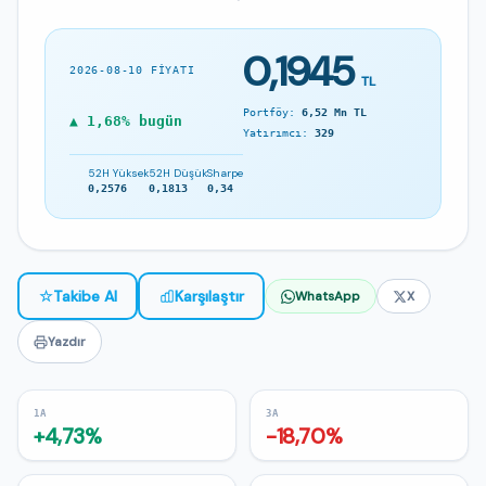
0,1945
2026-08-10 FIYATI
TL
Portföy:
6,52 Mn TL
▲ 1,68% bugün
Yatırımcı:
329
52H Yüksek
52H Düşük
Sharpe
0,2576
0,1813
0,34
☆
Takibe Al
Karşılaştır
WhatsApp
X
Yazdır
1A
3A
+4,73%
-18,70%